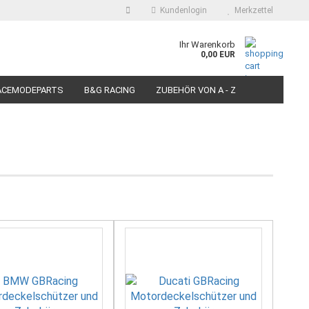
Kundenlogin
Merkzettel
auswählen
Ihr Warenkorb
0,00 EUR
E-Mail
ACEMODEPARTS
B&G RACING
ZUBEHÖR VON A - Z
N FÜR MOTORRÄDER
PIT BIKE-SCOOTER RACEREIFEN
Passwort
Konto erstellen
Passwort vergessen?