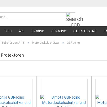
Suche...
Währung 
Lieferland
TSS
ARP
BRAKING
GBRACING
GILLESTOOLING
R
MEGA SALE
RENNREIFEN FÜR MOTORRÄDER
STRASSENREIFE
»
»
Zubehör von A - Z
Motordeckelschützer
GBRacing
 Protektoren