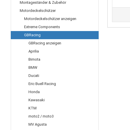
Montageständer & Zubehör
Motordeckelschützer
Motordeckelschützer anzeigen
Extreme Components
GBRacing
GBRacing anzeigen
Aprilia
Bimota
BMW
Ducati
Eric Buell Racing
Honda
Kawasaki
KTM
moto2 / moto3
MV Agusta