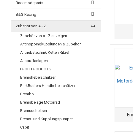
Racemodeparts
B&G Racing
Zubehör von A - Z
Zubehör von A - Z anzeigen
Antihoppingkupplungen & Zubehör
Antriebstechnik Ketten Ritzel
Auspuffanlagen
PROFI PRODUCTS
Bremshebelschützer
BarkBusters Handhebelschützer
Brembo
Bremsbeläge Motorrad
Bremsscheiben
Eri
Brems- und Kupplungspumpen
Capit