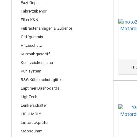
Eazi-Grip
Fahrerzubehör
Filter K&N
Fußrastenanlagen & Zubehör
Griffgummis
Hitzeschutz
Kurzhubgasgriff
Kennzeichenhalter
mo
Kühlsystem
R&G Kühlerschutzgitter
Laptimer Dashboards
LighTech
Lenkerschalter
LIQUI MOLY
Luftdruckprüfer
Moosgummi