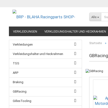
Alle
VERKLEIDUNGEN
VERKLEIDUNGSHALTER UND HECKRAHMEN
EXTREME COMPONENTS
FELGEN IM MOTORRADRENNSPORT
»
Startseite
Verkleidungen
RESTPOSTEN UND AUSLAUFMODELLE
GUTSCHEINE
Verkleidungshalter und Heckrahmen
GBRacing
TSS
ARP
Braking
GBRacing
GillesTooling