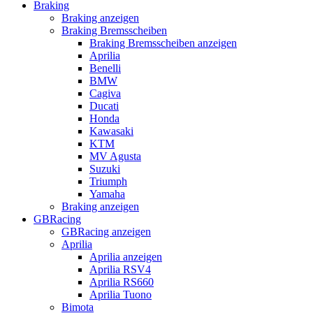
Braking
Braking anzeigen
Braking Bremsscheiben
Braking Bremsscheiben anzeigen
Aprilia
Benelli
BMW
Cagiva
Ducati
Honda
Kawasaki
KTM
MV Agusta
Suzuki
Triumph
Yamaha
Braking anzeigen
GBRacing
GBRacing anzeigen
Aprilia
Aprilia anzeigen
Aprilia RSV4
Aprilia RS660
Aprilia Tuono
Bimota