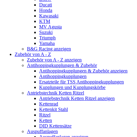
Ducati
Honda
Kawasaki
KTM
MV Agusta
Suzuki
Triumph
Yamaha
B&G Racing anzeigen
Zubehör von A - Z
Zubehör von A - Z anzeigen
Antihoppingkupplungen & Zubehör
Antihoppingkupplungen & Zubehör anzeigen
Antihoppingkupplungen
Ersatzteile für TSS Antihoppingkupplungen
Kupplungen und Kupplungskörbe
Antriebstechnik Ketten Ritzel
Antriebstechnik Ketten Ritzel anzeigen
Kettenrad
Kettenkit Stahl
Ritzel
Ketten
DID Kettensätze
Auspuffanlagen
Auspuffanlagen anzeigen