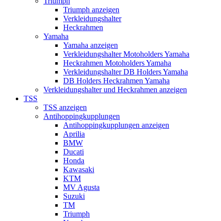
Triumph
Triumph anzeigen
Verkleidungshalter
Heckrahmen
Yamaha
Yamaha anzeigen
Verkleidungshalter Motoholders Yamaha
Heckrahmen Motoholders Yamaha
Verkleidungshalter DB Holders Yamaha
DB Holders Heckrahmen Yamaha
Verkleidungshalter und Heckrahmen anzeigen
TSS
TSS anzeigen
Antihoppingkupplungen
Antihoppingkupplungen anzeigen
Aprilia
BMW
Ducati
Honda
Kawasaki
KTM
MV Agusta
Suzuki
TM
Triumph