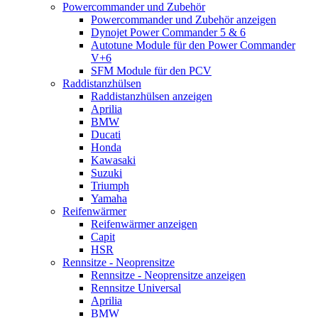
Powercommander und Zubehör
Powercommander und Zubehör anzeigen
Dynojet Power Commander 5 & 6
Autotune Module für den Power Commander
V+6
SFM Module für den PCV
Raddistanzhülsen
Raddistanzhülsen anzeigen
Aprilia
BMW
Ducati
Honda
Kawasaki
Suzuki
Triumph
Yamaha
Reifenwärmer
Reifenwärmer anzeigen
Capit
HSR
Rennsitze - Neoprensitze
Rennsitze - Neoprensitze anzeigen
Rennsitze Universal
Aprilia
BMW