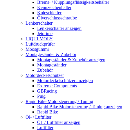
Brems- / Kupplungsflüssigkeitsbehälter
Kennzeichenhalter
Knieschleifer
Ölverschlussschraube
Lenkerschalter
Lenkerschalter anzeigen
Jetprime
LIQUI MOLY
Luftdruckprüfer
Moosgummi
Montageständer & Zubehör
Montageständer & Zubehör anzeigen
Montageständer
Zubehör
Motordeckelschützer
Motordeckelschützer anzeigen
Extreme Components
GBRacing
Puig
Rapid Bike Motorsteuerung / Tuning
Rapid Bike Motorsteuerung / Tuning anzeigen
Rapid Bike
Öl- / Luftfilter
Öl- / Luftfilter anzeigen
Luftfilter