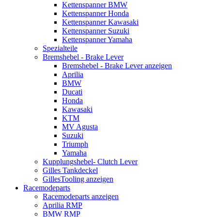
Kettenspanner BMW
Kettenspanner Honda
Kettenspanner Kawasaki
Kettenspanner Suzuki
Kettenspanner Yamaha
Spezialteile
Bremshebel - Brake Lever
Bremshebel - Brake Lever anzeigen
Aprilia
BMW
Ducati
Honda
Kawasaki
KTM
MV Agusta
Suzuki
Triumph
Yamaha
Kupplungshebel- Clutch Lever
Gilles Tankdeckel
GillesTooling anzeigen
Racemodeparts
Racemodeparts anzeigen
Aprilia RMP
BMW RMP