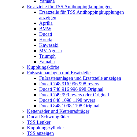
Yamaha
Ersatzteile für TSS Antihoppingkupplungen
Ersatzteile für TSS Antihoppingkupplungen
anzeigen
Aprilia
BMW
Ducati
Honda
Kawasaki
MV Agusta
Triumph
Yamaha
Kupplungskörbe
Fußrastenanlagen und Ersatzteile
Fußrastenanlagen und Ersatzteile anzeigen
Ducati 748 916 996 998 revers
Ducati 748 916 996 998 Original
Ducati 749 999 revers oder Original
Ducati 848 1098 1198 revers
Ducati 848 1098 1198 Original
Kettenräder und Kettenradträger
Ducati Schwungräder
TSS Lenker
Kupplungszylinder
TSS anzeigen