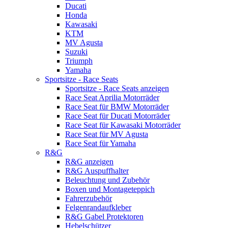
Ducati
Honda
Kawasaki
KTM
MV Agusta
Suzuki
Triumph
Yamaha
Sportsitze - Race Seats
Sportsitze - Race Seats anzeigen
Race Seat Aprilia Motorräder
Race Seat für BMW Motorräder
Race Seat für Ducati Motorräder
Race Seat für Kawasaki Motorräder
Race Seat für MV Agusta
Race Seat für Yamaha
R&G
R&G anzeigen
R&G Auspuffhalter
Beleuchtung und Zubehör
Boxen und Montageteppich
Fahrerzubehör
Felgenrandaufkleber
R&G Gabel Protektoren
Hebelschützer