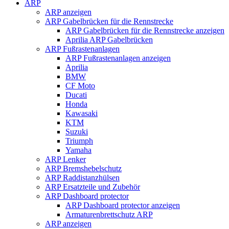
ARP
ARP anzeigen
ARP Gabelbrücken für die Rennstrecke
ARP Gabelbrücken für die Rennstrecke anzeigen
Aprilia ARP Gabelbrücken
ARP Fußrastenanlagen
ARP Fußrastenanlagen anzeigen
Aprilia
BMW
CF Moto
Ducati
Honda
Kawasaki
KTM
Suzuki
Triumph
Yamaha
ARP Lenker
ARP Bremshebelschutz
ARP Raddistanzhülsen
ARP Ersatzteile und Zubehör
ARP Dashboard protector
ARP Dashboard protector anzeigen
Armaturenbrettschutz ARP
ARP anzeigen