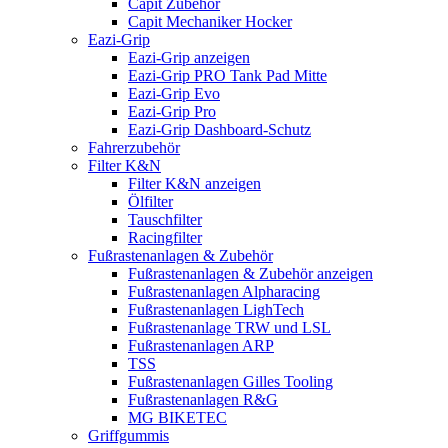
Capit Zubehör
Capit Mechaniker Hocker
Eazi-Grip
Eazi-Grip anzeigen
Eazi-Grip PRO Tank Pad Mitte
Eazi-Grip Evo
Eazi-Grip Pro
Eazi-Grip Dashboard-Schutz
Fahrerzubehör
Filter K&N
Filter K&N anzeigen
Ölfilter
Tauschfilter
Racingfilter
Fußrastenanlagen & Zubehör
Fußrastenanlagen & Zubehör anzeigen
Fußrastenanlagen Alpharacing
Fußrastenanlagen LighTech
Fußrastenanlage TRW und LSL
Fußrastenanlagen ARP
TSS
Fußrastenanlagen Gilles Tooling
Fußrastenanlagen R&G
MG BIKETEC
Griffgummis