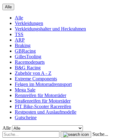
Alle
Alle
Verkleidungen
Verkleidungshalter und Heckrahmen
TSS
ARP
Braking
GBRacing
GillesTooling
Racemodeparts
B&G Racing
Zubehör von A - Z
Extreme Components
Felgen im Motorradrennsport
Mega Sale
Rennreifen für Motorräder
Straßenreifen für Motorräder
PIT Bike-Scooter Racereifen
Restposten und Auslaufmodelle
Gutscheine
Alle
Suche...