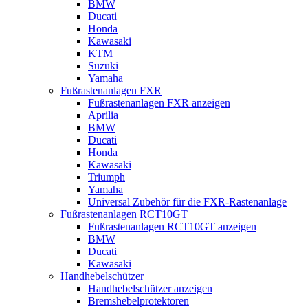
BMW
Ducati
Honda
Kawasaki
KTM
Suzuki
Yamaha
Fußrastenanlagen FXR
Fußrastenanlagen FXR anzeigen
Aprilia
BMW
Ducati
Honda
Kawasaki
Triumph
Yamaha
Universal Zubehör für die FXR-Rastenanlage
Fußrastenanlagen RCT10GT
Fußrastenanlagen RCT10GT anzeigen
BMW
Ducati
Kawasaki
Handhebelschützer
Handhebelschützer anzeigen
Bremshebelprotektoren