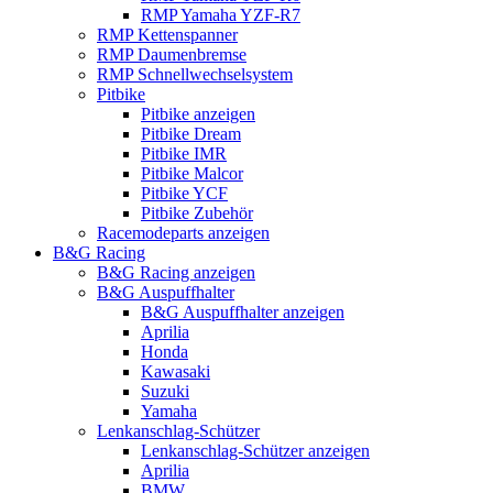
RMP Yamaha YZF-R7
RMP Kettenspanner
RMP Daumenbremse
RMP Schnellwechselsystem
Pitbike
Pitbike anzeigen
Pitbike Dream
Pitbike IMR
Pitbike Malcor
Pitbike YCF
Pitbike Zubehör
Racemodeparts anzeigen
B&G Racing
B&G Racing anzeigen
B&G Auspuffhalter
B&G Auspuffhalter anzeigen
Aprilia
Honda
Kawasaki
Suzuki
Yamaha
Lenkanschlag-Schützer
Lenkanschlag-Schützer anzeigen
Aprilia
BMW