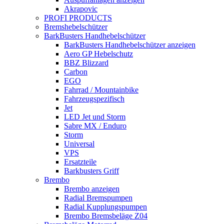
Akrapovic
PROFI PRODUCTS
Bremshebelschützer
BarkBusters Handhebelschützer
BarkBusters Handhebelschützer anzeigen
Aero GP Hebelschutz
BBZ Blizzard
Carbon
EGO
Fahrrad / Mountainbike
Fahrzeugspezifisch
Jet
LED Jet und Storm
Sabre MX / Enduro
Storm
Universal
VPS
Ersatzteile
Barkbusters Griff
Brembo
Brembo anzeigen
Radial Bremspumpen
Radial Kupplungspumpen
Brembo Bremsbeläge Z04