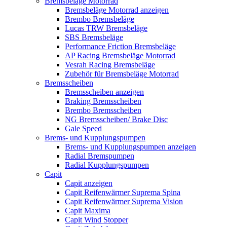
Bremsbeläge Motorrad
Bremsbeläge Motorrad anzeigen
Brembo Bremsbeläge
Lucas TRW Bremsbeläge
SBS Bremsbeläge
Performance Friction Bremsbeläge
AP Racing Bremsbeläge Motorrad
Vesrah Racing Bremsbeläge
Zubehör für Bremsbeläge Motorrad
Bremsscheiben
Bremsscheiben anzeigen
Braking Bremsscheiben
Brembo Bremsscheiben
NG Bremsscheiben/ Brake Disc
Gale Speed
Brems- und Kupplungspumpen
Brems- und Kupplungspumpen anzeigen
Radial Bremspumpen
Radial Kupplungspumpen
Capit
Capit anzeigen
Capit Reifenwärmer Suprema Spina
Capit Reifenwärmer Suprema Vision
Capit Maxima
Capit Wind Stopper