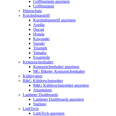
Griffgummis anzeigen
Griffgummis
Hitzeschutz
Kurzhubgasgriff
Kurzhubgasgriff anzeigen
Aprilia
Ducati
Honda
Kawasaki
Suzuki
Triumph
Yamaha
Ersatzteile
Kennzeichenhalter
Kennzeichenhalter anzeigen
MG Biketec Kennzeichenhalter
Kühlsystem
R&G Kühlerschutzgitter
R&G Kühlerschutzgitter anzeigen
Aluminium
Laptimer Dashboards
Laptimer Dashboards anzeigen
Starlane
LighTech
LighTech anzeigen