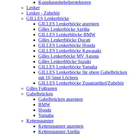
Kupplungshebelprotektoren
Lenker
Lenker - Zubehör
GILLES Lenkerböcke
GILLES Lenkerböcke anzeigen
Gilles Lenkerböcke Aprilia
GILLES Lenkerblöcke BMW
Gilles Lenkerblöcke Ducati
GILLES Lenkerböcke Honda
GILLES Lenkerböcke Kawasaki
Gilles Lenkerböcke MV Agusta
Gilles Lenkerblöcke Suzuki
GILLES Lenkerböcke Yamaha
GILLES Lenkerböcke für obere Gabelbrücken
mit 10,5mm Löchern
GILLES Lenkerböcke Zusatzartikel/Zubehör
Gilles Fußrasten
Gabelbrücken
Gabelbrücken anzeigen
BMW
Honda
Yamaha
Kettenspanner
Kettenspanner anzeigen
Kettenspanner Aprilia