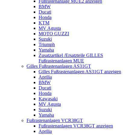
Fußrastenanlage MUE2 anzeigen
BMW
Ducati
Honda
KTM
MV Agusta
MOTO GUZZI
Suzuki
Triumph
Yamaha
Zusatzartikel /Ersatzteile GILLES
Fußrastenanlagen MUE
Gilles Fußrastenanlagen AS31GT
Gilles Fußrastenanlagen AS31GT anzeigen
Aprilia
BMW
Ducati
Honda
Kawasaki
MV Agusta
Suzuki
Yamaha
Fußrastenanlagen VCR38GT
Fußrastenanlagen VCR38GT anzeigen
Aprilia