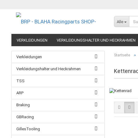
Alle
VERKLEIDUNGEN
VERKLEIDUNGSHALTER UND HECKRAHMEN
EXTREME COMPONENTS
FELGEN IM MOTORRADRENNSPORT
»
Startseite
Verkleidungen
RESTPOSTEN UND AUSLAUFMODELLE
GUTSCHEINE
Verkleidungshalter und Heckrahmen
Kettenra
TSS
ARP
Braking
GBRacing
GillesTooling