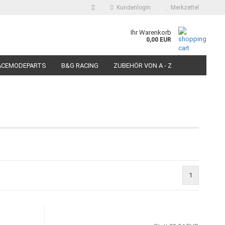
Kundenlogin
Merkzettel
auswählen
Ihr Warenkorb
0,00 EUR
E-Mail
ACEMODEPARTS
B&G RACING
ZUBEHÖR VON A - Z
N FÜR MOTORRÄDER
PIT BIKE-SCOOTER RACEREIFEN
Passwort
Konto erstellen
Passwort vergessen?
1