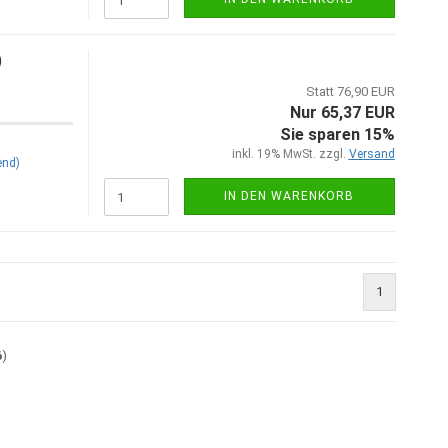
)
Statt 76,90 EUR
Nur 65,37 EUR
Sie sparen 15%
inkl. 19% MwSt. zzgl.
Versand
end)
IN DEN WARENKORB
1
6
)