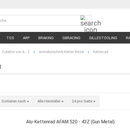
Suche...
Währung 
Lieferland
TSS
ARP
BRAKING
GBRACING
GILLESTOOLING
R
MEGA SALE
RENNREIFEN FÜR MOTORRÄDER
STRASSENREIFE
»
»
Zubehör von A - Z
Antriebstechnik Ketten Ritzel
Kettenrad
d
Sortieren nach
pro Seite
Sortieren nach
Alle Hersteller
24 pro Seite
Alu-Kettenrad AFAM 520 - 43Z (Gun Metal)