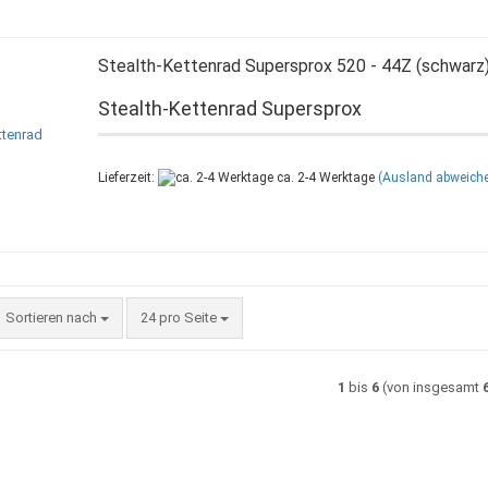
Stealth-Kettenrad Supersprox 520 - 44Z (schwarz
Stealth-Kettenrad Supersprox
Lieferzeit:
ca. 2-4 Werktage
(Ausland abweich
Sortieren nach
pro Seite
Sortieren nach
24 pro Seite
1
bis
6
(von insgesamt