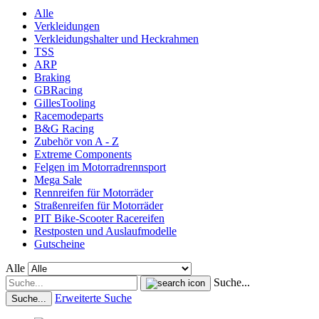
Alle
Verkleidungen
Verkleidungshalter und Heckrahmen
TSS
ARP
Braking
GBRacing
GillesTooling
Racemodeparts
B&G Racing
Zubehör von A - Z
Extreme Components
Felgen im Motorradrennsport
Mega Sale
Rennreifen für Motorräder
Straßenreifen für Motorräder
PIT Bike-Scooter Racereifen
Restposten und Auslaufmodelle
Gutscheine
Alle
Suche...
Erweiterte Suche
Suche...