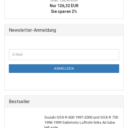
Statt 128,90 EUR
Nur 126,32 EUR
Sie sparen 2%
Newsletter-Anmeldung
WEITER
E-
ZUR
Mail
NEWSLETTER-
ANMELDUNG
ANMELDEN
Bestseller
Suzuki GSX-R 600 1997-2000 und GSX-R 750
1996-1999 Sebimoto Luftrohr links Air tube
left side