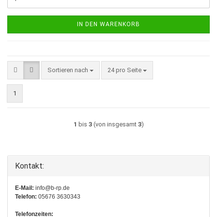
IN DEN WARENKORB
Sortieren nach
pro Seite
Sortieren nach
24 pro Seite
1
1
bis
3
(von insgesamt
3
)
Kontakt:
E-Mail:
info@b-rp.de
Telefon:
05676 3630343
Telefonzeiten: