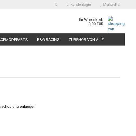
Kundenlogin
Merkzettel
auswählen
Ihr Warenkorb
0,00 EUR
E-Mail
ACEMODEPARTS
B&G RACING
ZUBEHÖR VON A - Z
N FÜR MOTORRÄDER
PIT BIKE-SCOOTER RACEREIFEN
Passwort
Konto erstellen
Passwort vergessen?
 Erschöpfung entgegen