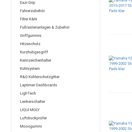
Eazi-Grip
Fahrerzubehör
Filter K&N
Fußrastenanlagen & Zubehör
Griffgummis
Hitzeschutz
Kurzhubgasgriff
Kennzeichenhalter
Kühlsystem
R&G Kühlerschutzgitter
Laptimer Dashboards
LighTech
Lenkerschalter
LIQUI MOLY
Luftdruckprüfer
Moosgummi