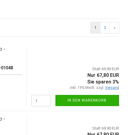
1
2
»
p -
0-0104B
Statt 69,90 EUR
Nur 67,80 EUR
Sie sparen 3%
inkl. 19% MwSt. zzgl.
Versand
IN DEN WARENKORB
p -
Statt 69,90 EUR
Nur 67,80 EUR