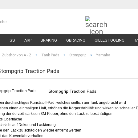
Suche...
Währung 
Lieferland
TSS
ARP
BRAKING
GBRACING
GILLESTOOLING
R
MEGA SALE
RENNREIFEN FÜR MOTORRÄDER
STRASSENREIFE
»
»
»
Zubehör von A - Z
Tank Pads
Stompgrip
Yamaha
tompgrip Traction Pads
Stompgrip Traction Pads
n durchsichtiges Kunststoff-Pad, welches seitlich am Tank angebracht wird
n einen einmaligen Halt, erhöhen die Körperstabilität und wirken so schneller
g der derzeit stärksten 3M-Kleber, ohne den Lack zu beschädigen
te Oberfläche
chsicht auf Dekor und Lackierung
 den Lack zu schädigen wieder entfernt werden
ert das Kurvenfahrverhalten