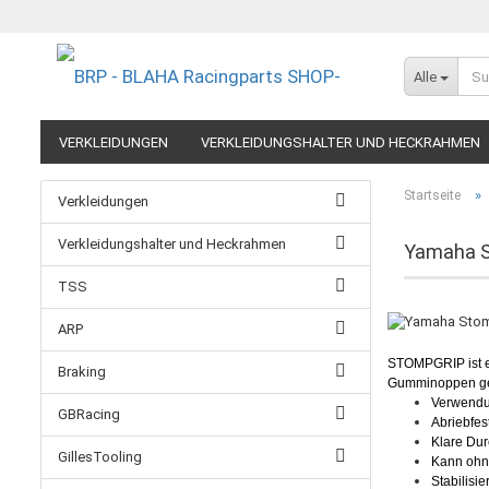
Alle
VERKLEIDUNGEN
VERKLEIDUNGSHALTER UND HECKRAHMEN
EXTREME COMPONENTS
FELGEN IM MOTORRADRENNSPORT
»
Startseite
Verkleidungen
RESTPOSTEN UND AUSLAUFMODELLE
GUTSCHEINE
Verkleidungshalter und Heckrahmen
Yamaha S
TSS
ARP
STOMPGRIP ist ei
Braking
Gumminoppen gebe
Verwendun
GBRacing
Abriebfes
Klare Dur
GillesTooling
Kann ohne
Stabilisi