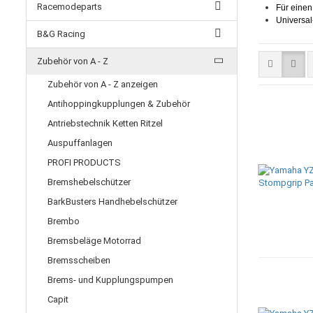
Racemodeparts
Für einen
Universal
B&G Racing
Zubehör von A - Z
Zubehör von A - Z anzeigen
Antihoppingkupplungen & Zubehör
Antriebstechnik Ketten Ritzel
Auspuffanlagen
PROFI PRODUCTS
Bremshebelschützer
BarkBusters Handhebelschützer
Brembo
Bremsbeläge Motorrad
Bremsscheiben
Brems- und Kupplungspumpen
Capit