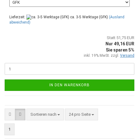
Lieferzeit:
ca. 3-5 Werktage (GFK)
(Ausland
abweichend)
Statt 51,75 EUR
Nur 49,16 EUR
Sie sparen 5%
inkl. 19% MwSt. zzgl.
Versand
IN DEN WARENKORB
Sortieren nach
pro Seite
Sortieren nach
24 pro Seite
1