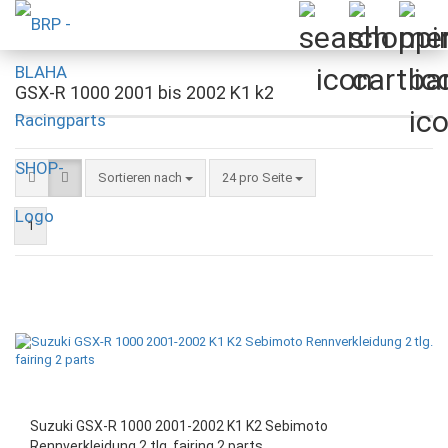
GSX-R 1000 2001 bis 2002 K1 k2
Sortieren nach
pro Seite
Sortieren nach
24 pro Seite
1
Suzuki GSX-R 1000 2001-2002 K1 K2 Sebimoto
Rennverkleidung 2 tlg. fairing 2 parts