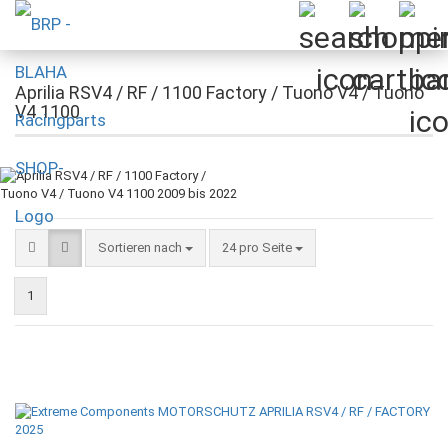
Aprilia RSV4 / RF / 1100 Factory / Tuono V4 / Tuono
V4 1100
Sortieren nach
pro Seite
Sortieren nach
24 pro Seite
1