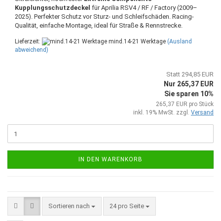
Kupplungsschutzdeckel
für Aprilia RSV4 / RF / Factory (2009–
2025). Perfekter Schutz vor Sturz- und Schleifschäden. Racing-
Qualität, einfache Montage, ideal für Straße & Rennstrecke.
Lieferzeit:
mind.14-21 Werktage
(Ausland
abweichend)
Statt 294,85 EUR
Nur 265,37 EUR
Sie sparen 10%
265,37 EUR pro Stück
inkl. 19% MwSt. zzgl.
Versand
IN DEN WARENKORB
Sortieren nach
pro Seite
Sortieren nach
24 pro Seite