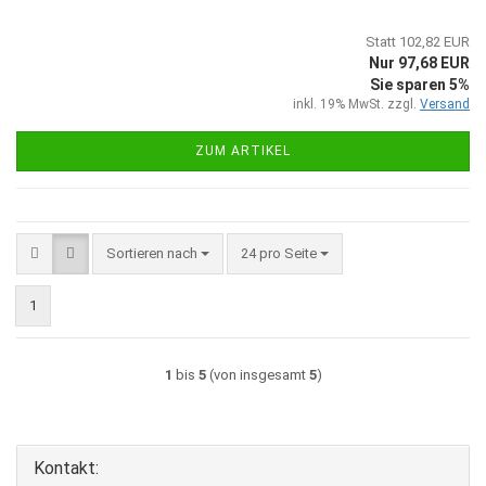
Statt 102,82 EUR
Nur 97,68 EUR
Sie sparen 5%
inkl. 19% MwSt. zzgl.
Versand
ZUM ARTIKEL
Sortieren nach
pro Seite
Sortieren nach
24 pro Seite
1
1
bis
5
(von insgesamt
5
)
Kontakt: