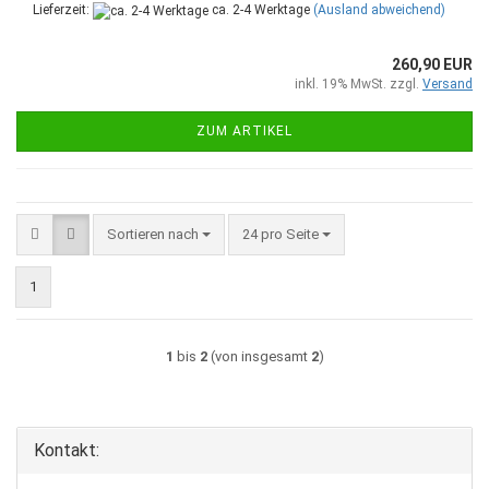
Lieferzeit:
ca. 2-4 Werktage
(Ausland abweichend)
260,90 EUR
inkl. 19% MwSt. zzgl.
Versand
ZUM ARTIKEL
Sortieren nach
pro Seite
Sortieren nach
24 pro Seite
1
1
bis
2
(von insgesamt
2
)
Kontakt: