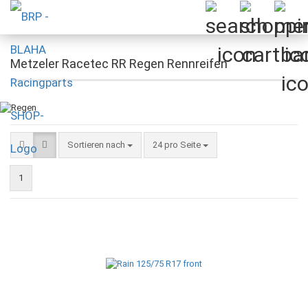
Metzeler Racetec RR Regen Rennreifen
Sortieren nach
pro Seite
Sortieren nach
24 pro Seite
1