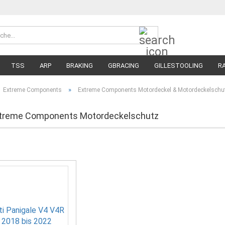
Suche...
Währung 
Lieferland
TSS
ARP
BRAKING
GBRACING
GILLESTOOLING
R
MEGA SALE
RENNREIFEN FÜR MOTORRÄDER
STRASSENREIFE
»
Extreme Components
Extreme Components Motordeckel & Motordeckelschu
xtreme Components Motordeckelschutz