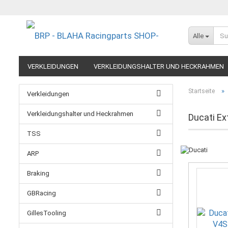
Alle
VERKLEIDUNGEN
VERKLEIDUNGSHALTER UND HECKRAHMEN
EXTREME COMPONENTS
FELGEN IM MOTORRADRENNSPORT
»
Startseite
Verkleidungen
RESTPOSTEN UND AUSLAUFMODELLE
GUTSCHEINE
Verkleidungshalter und Heckrahmen
Ducati E
TSS
ARP
Braking
GBRacing
GillesTooling