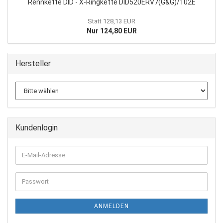
Rennkette DID - X-Ringkette DID520ERV7(G&G)/102E
Statt 128,13 EUR
Nur 124,80 EUR
Hersteller
Kundenlogin
E-
Mail-
Adresse
Passwort
ANMELDEN