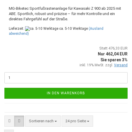
MG-Biketec Sportfußrastenanlage für Kawasaki Z 900 ab 2025 mit
ABE. Sportlich, robust und präzise – für mehr Kontrolle und ein
direktes Fahrgefühl auf der Straße.
Lieferzeit:
ca. 5-10 Werktage
(Ausland
abweichend)
Statt 476,33 EUR
Nur 462,04 EUR
Sie sparen 3%
inkl. 19% MwSt. zzgl.
Versand
IN DEN WARENKORB
Sortieren nach
pro Seite
Sortieren nach
24 pro Seite