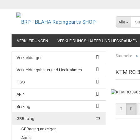
Alle
VERKLEIDUNGEN
VERKLEIDUNGSHALTER UND HECKRAHMEN
EXTREME COMPONENTS
FELGEN IM MOTORRADRENNSPORT
»
Startseite
Verkleidungen
RESTPOSTEN UND AUSLAUFMODELLE
GUTSCHEINE
Verkleidungshalter und Heckrahmen
KTM RC 39
TSS
ARP
Braking
GBRacing
GBRacing anzeigen
Aprilia