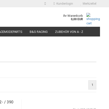
Kundenlogin
Merkzettel
auswählen
Ihr Warenkorb
0,00 EUR
E-Mail
ACEMODEPARTS
B&G RACING
ZUBEHÖR VON A - Z
N FÜR MOTORRÄDER
PIT BIKE-SCOOTER RACEREIFEN
Passwort
Konto erstellen
Passwort vergessen?
1
- / 390