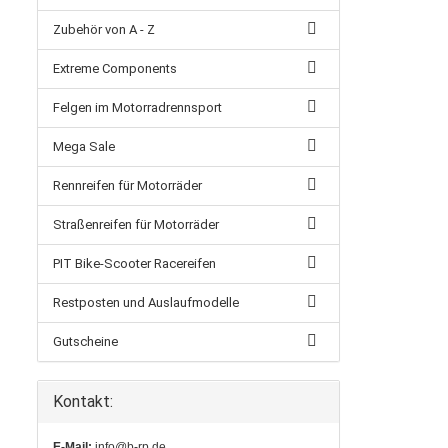
Zubehör von A - Z
Extreme Components
Felgen im Motorradrennsport
Mega Sale
Rennreifen für Motorräder
Straßenreifen für Motorräder
PIT Bike-Scooter Racereifen
Restposten und Auslaufmodelle
Gutscheine
Kontakt:
E-Mail:
info@b-rp.de