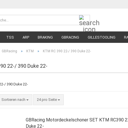
Suche...
Währung 
Lieferland
TSS
ARP
BRAKING
GBRACING
GILLESTOOLING
R
MEGA SALE
RENNREIFEN FÜR MOTORRÄDER
STRASSENREIFE
»
»
GBRacing
KTM
KTM RC 390 22-/ 390 Duke 22-
0 22-/ 390 Duke 22-
Sortieren nach
pro Seite
Sortieren nach
24 pro Seite
GBRacing Motordeckelschoner SET KTM RC390 22
Duke 22-