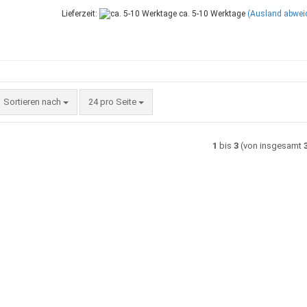
Lieferzeit:
ca. 5-10 Werktage
(Ausland abwei
Sortieren nach
pro Seite
Sortieren nach
24 pro Seite
1
bis
3
(von insgesamt