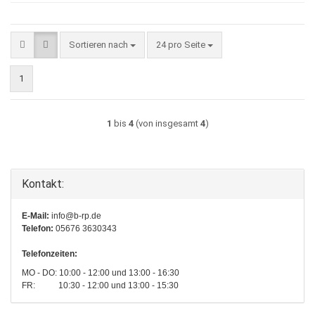
Sortieren nach
pro Seite
Sortieren nach
24 pro Seite
1
1
bis
4
(von insgesamt
4
)
Kontakt:
E-Mail:
info@b-rp.de
Telefon:
05676 3630343
Telefonzeiten:
MO - DO: 10:00 - 12:00 und 13:00 - 16:30
FR: 10:30 - 12:00 und 13:00 - 15:30