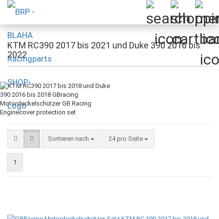
KTM RC390 2017 bis 2021 und Duke 390 2016 bis
2022
Sortieren nach
pro Seite
Sortieren nach
24 pro Seite
1