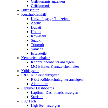
Griffgummis anzeigen
Griffgummis
Hitzeschutz
Kurzhubgasgriff
Kurzhubgasgriff anzeigen
Aprilia
Ducati
Honda
Kawasaki
Suzuki
Triumph
Yamaha
Ersatzteile
Kennzeichenhalter
Kennzeichenhalter anzeigen
MG Biketec Kennzeichenhalter
Kühlsystem
R&G Kühlerschutzgitter
R&G Kühlerschutzgitter anzeigen
Aluminium
Laptimer Dashboards
Laptimer Dashboards anzeigen
Starlane
LighTech
LighTech anzeigen