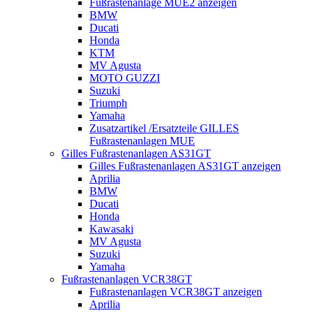
Fußrastenanlage MUE2 anzeigen
BMW
Ducati
Honda
KTM
MV Agusta
MOTO GUZZI
Suzuki
Triumph
Yamaha
Zusatzartikel /Ersatzteile GILLES
Fußrastenanlagen MUE
Gilles Fußrastenanlagen AS31GT
Gilles Fußrastenanlagen AS31GT anzeigen
Aprilia
BMW
Ducati
Honda
Kawasaki
MV Agusta
Suzuki
Yamaha
Fußrastenanlagen VCR38GT
Fußrastenanlagen VCR38GT anzeigen
Aprilia