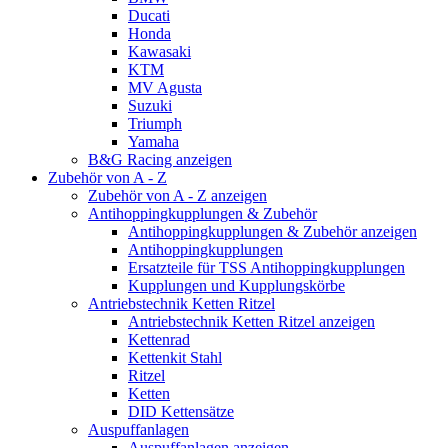
Ducati
Honda
Kawasaki
KTM
MV Agusta
Suzuki
Triumph
Yamaha
B&G Racing anzeigen
Zubehör von A - Z
Zubehör von A - Z anzeigen
Antihoppingkupplungen & Zubehör
Antihoppingkupplungen & Zubehör anzeigen
Antihoppingkupplungen
Ersatzteile für TSS Antihoppingkupplungen
Kupplungen und Kupplungskörbe
Antriebstechnik Ketten Ritzel
Antriebstechnik Ketten Ritzel anzeigen
Kettenrad
Kettenkit Stahl
Ritzel
Ketten
DID Kettensätze
Auspuffanlagen
Auspuffanlagen anzeigen