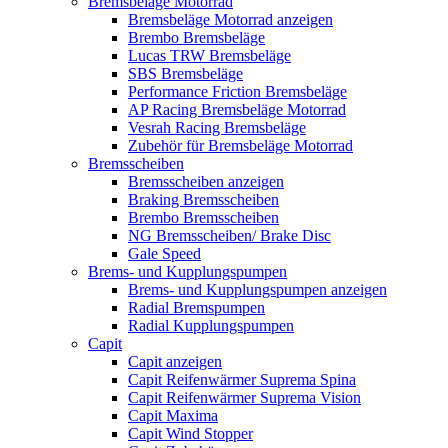
Bremsbeläge Motorrad
Bremsbeläge Motorrad anzeigen
Brembo Bremsbeläge
Lucas TRW Bremsbeläge
SBS Bremsbeläge
Performance Friction Bremsbeläge
AP Racing Bremsbeläge Motorrad
Vesrah Racing Bremsbeläge
Zubehör für Bremsbeläge Motorrad
Bremsscheiben
Bremsscheiben anzeigen
Braking Bremsscheiben
Brembo Bremsscheiben
NG Bremsscheiben/ Brake Disc
Gale Speed
Brems- und Kupplungspumpen
Brems- und Kupplungspumpen anzeigen
Radial Bremspumpen
Radial Kupplungspumpen
Capit
Capit anzeigen
Capit Reifenwärmer Suprema Spina
Capit Reifenwärmer Suprema Vision
Capit Maxima
Capit Wind Stopper