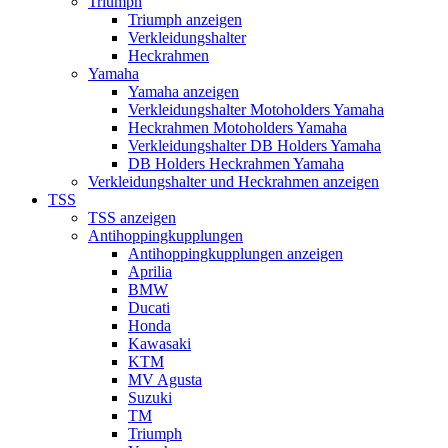
Triumph
Triumph anzeigen
Verkleidungshalter
Heckrahmen
Yamaha
Yamaha anzeigen
Verkleidungshalter Motoholders Yamaha
Heckrahmen Motoholders Yamaha
Verkleidungshalter DB Holders Yamaha
DB Holders Heckrahmen Yamaha
Verkleidungshalter und Heckrahmen anzeigen
TSS
TSS anzeigen
Antihoppingkupplungen
Antihoppingkupplungen anzeigen
Aprilia
BMW
Ducati
Honda
Kawasaki
KTM
MV Agusta
Suzuki
TM
Triumph