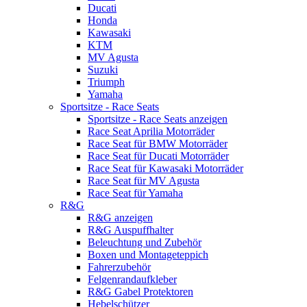
Ducati
Honda
Kawasaki
KTM
MV Agusta
Suzuki
Triumph
Yamaha
Sportsitze - Race Seats
Sportsitze - Race Seats anzeigen
Race Seat Aprilia Motorräder
Race Seat für BMW Motorräder
Race Seat für Ducati Motorräder
Race Seat für Kawasaki Motorräder
Race Seat für MV Agusta
Race Seat für Yamaha
R&G
R&G anzeigen
R&G Auspuffhalter
Beleuchtung und Zubehör
Boxen und Montageteppich
Fahrerzubehör
Felgenrandaufkleber
R&G Gabel Protektoren
Hebelschützer