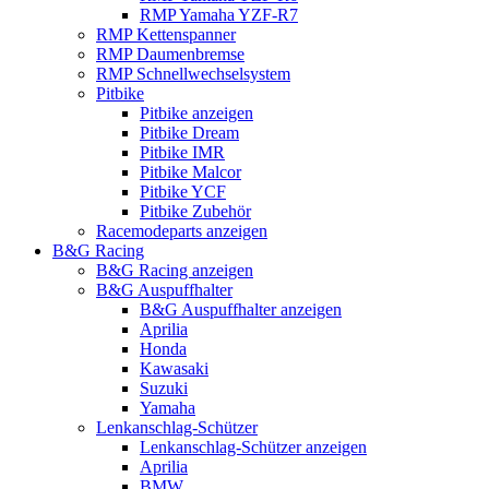
RMP Yamaha YZF-R7
RMP Kettenspanner
RMP Daumenbremse
RMP Schnellwechselsystem
Pitbike
Pitbike anzeigen
Pitbike Dream
Pitbike IMR
Pitbike Malcor
Pitbike YCF
Pitbike Zubehör
Racemodeparts anzeigen
B&G Racing
B&G Racing anzeigen
B&G Auspuffhalter
B&G Auspuffhalter anzeigen
Aprilia
Honda
Kawasaki
Suzuki
Yamaha
Lenkanschlag-Schützer
Lenkanschlag-Schützer anzeigen
Aprilia
BMW