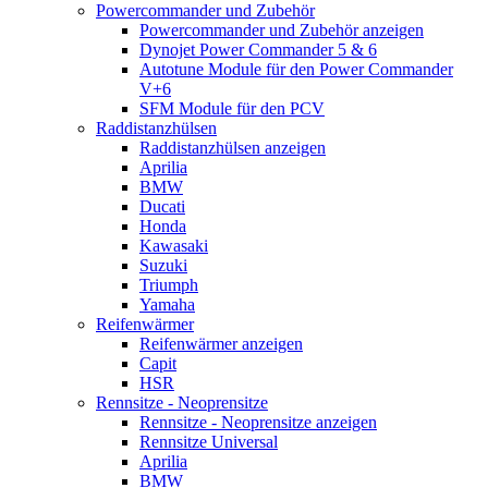
Powercommander und Zubehör
Powercommander und Zubehör anzeigen
Dynojet Power Commander 5 & 6
Autotune Module für den Power Commander
V+6
SFM Module für den PCV
Raddistanzhülsen
Raddistanzhülsen anzeigen
Aprilia
BMW
Ducati
Honda
Kawasaki
Suzuki
Triumph
Yamaha
Reifenwärmer
Reifenwärmer anzeigen
Capit
HSR
Rennsitze - Neoprensitze
Rennsitze - Neoprensitze anzeigen
Rennsitze Universal
Aprilia
BMW