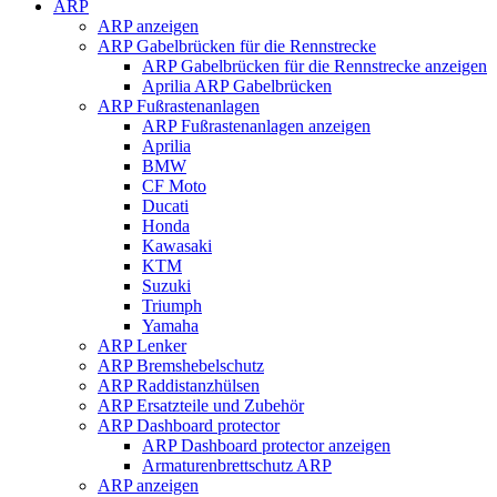
ARP
ARP anzeigen
ARP Gabelbrücken für die Rennstrecke
ARP Gabelbrücken für die Rennstrecke anzeigen
Aprilia ARP Gabelbrücken
ARP Fußrastenanlagen
ARP Fußrastenanlagen anzeigen
Aprilia
BMW
CF Moto
Ducati
Honda
Kawasaki
KTM
Suzuki
Triumph
Yamaha
ARP Lenker
ARP Bremshebelschutz
ARP Raddistanzhülsen
ARP Ersatzteile und Zubehör
ARP Dashboard protector
ARP Dashboard protector anzeigen
Armaturenbrettschutz ARP
ARP anzeigen