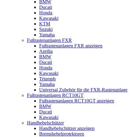
BMW
Ducati
Honda
Kawasaki
KTM
Suzuki
Yamaha
Fußrastenanlagen FXR
Fußrastenanlagen FXR anzeigen
Aprilia
BMW
Ducati
Honda
Kawasaki
Triumph
Yamaha
Universal Zubehör für die FXR-Rastenanlage
Fußrastenanlagen RCT10GT
Fußrastenanlagen RCT10GT anzeigen
BMW
Ducati
Kawasaki
Handhebelschützer
Handhebelschützer anzeigen
Bremshebelprotektoren