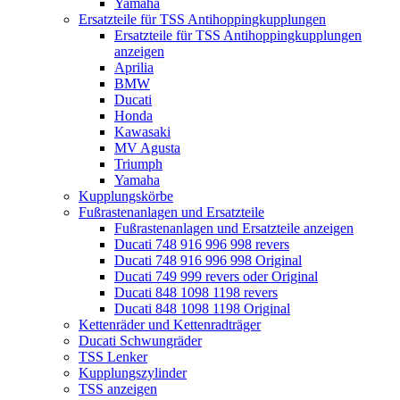
Yamaha
Ersatzteile für TSS Antihoppingkupplungen
Ersatzteile für TSS Antihoppingkupplungen
anzeigen
Aprilia
BMW
Ducati
Honda
Kawasaki
MV Agusta
Triumph
Yamaha
Kupplungskörbe
Fußrastenanlagen und Ersatzteile
Fußrastenanlagen und Ersatzteile anzeigen
Ducati 748 916 996 998 revers
Ducati 748 916 996 998 Original
Ducati 749 999 revers oder Original
Ducati 848 1098 1198 revers
Ducati 848 1098 1198 Original
Kettenräder und Kettenradträger
Ducati Schwungräder
TSS Lenker
Kupplungszylinder
TSS anzeigen