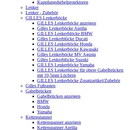
Kupplungshebelprotektoren
Lenker
Lenker - Zubehör
GILLES Lenkerböcke
GILLES Lenkerböcke anzeigen
Gilles Lenkerböcke Aprilia
GILLES Lenkerblöcke BMW
Gilles Lenkerblöcke Ducati
GILLES Lenkerböcke Honda
GILLES Lenkerböcke Kawasaki
Gilles Lenkerböcke MV Agusta
Gilles Lenkerblöcke Suzuki
GILLES Lenkerböcke Yamaha
GILLES Lenkerböcke für obere Gabelbrücken
mit 10,5mm Löchern
GILLES Lenkerböcke Zusatzartikel/Zubehör
Gilles Fußrasten
Gabelbrücken
Gabelbrücken anzeigen
BMW
Honda
Yamaha
Kettenspanner
Kettenspanner anzeigen
Kettenspanner Aprilia