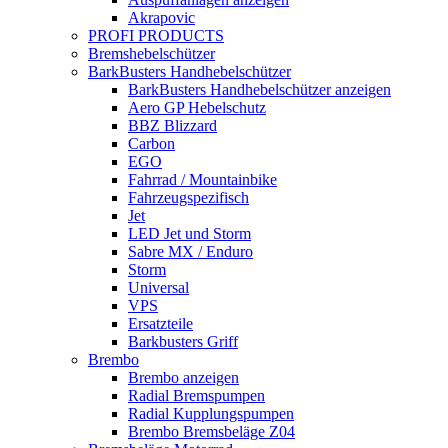
Akrapovic
PROFI PRODUCTS
Bremshebelschützer
BarkBusters Handhebelschützer
BarkBusters Handhebelschützer anzeigen
Aero GP Hebelschutz
BBZ Blizzard
Carbon
EGO
Fahrrad / Mountainbike
Fahrzeugspezifisch
Jet
LED Jet und Storm
Sabre MX / Enduro
Storm
Universal
VPS
Ersatzteile
Barkbusters Griff
Brembo
Brembo anzeigen
Radial Bremspumpen
Radial Kupplungspumpen
Brembo Bremsbeläge Z04