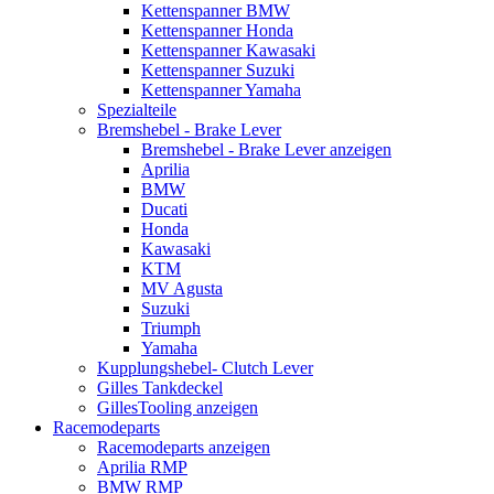
Kettenspanner BMW
Kettenspanner Honda
Kettenspanner Kawasaki
Kettenspanner Suzuki
Kettenspanner Yamaha
Spezialteile
Bremshebel - Brake Lever
Bremshebel - Brake Lever anzeigen
Aprilia
BMW
Ducati
Honda
Kawasaki
KTM
MV Agusta
Suzuki
Triumph
Yamaha
Kupplungshebel- Clutch Lever
Gilles Tankdeckel
GillesTooling anzeigen
Racemodeparts
Racemodeparts anzeigen
Aprilia RMP
BMW RMP