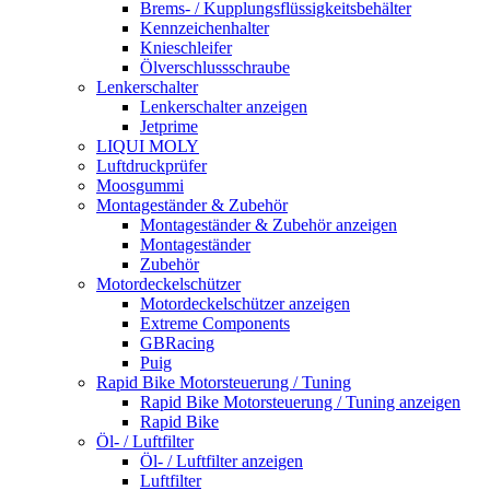
Brems- / Kupplungsflüssigkeitsbehälter
Kennzeichenhalter
Knieschleifer
Ölverschlussschraube
Lenkerschalter
Lenkerschalter anzeigen
Jetprime
LIQUI MOLY
Luftdruckprüfer
Moosgummi
Montageständer & Zubehör
Montageständer & Zubehör anzeigen
Montageständer
Zubehör
Motordeckelschützer
Motordeckelschützer anzeigen
Extreme Components
GBRacing
Puig
Rapid Bike Motorsteuerung / Tuning
Rapid Bike Motorsteuerung / Tuning anzeigen
Rapid Bike
Öl- / Luftfilter
Öl- / Luftfilter anzeigen
Luftfilter