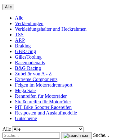
Alle
Alle
Verkleidungen
Verkleidungshalter und Heckrahmen
TSS
ARP
Braking
GBRacing
GillesTooling
Racemodeparts
B&G Racing
Zubehör von A - Z
Extreme Components
Felgen im Motorradrennsport
Mega Sale
Rennreifen für Motorräder
Straßenreifen für Motorräder
PIT Bike-Scooter Racereifen
Restposten und Auslaufmodelle
Gutscheine
Alle
Suche...