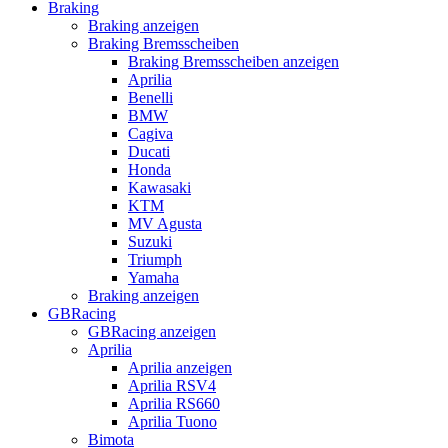
Braking
Braking anzeigen
Braking Bremsscheiben
Braking Bremsscheiben anzeigen
Aprilia
Benelli
BMW
Cagiva
Ducati
Honda
Kawasaki
KTM
MV Agusta
Suzuki
Triumph
Yamaha
Braking anzeigen
GBRacing
GBRacing anzeigen
Aprilia
Aprilia anzeigen
Aprilia RSV4
Aprilia RS660
Aprilia Tuono
Bimota