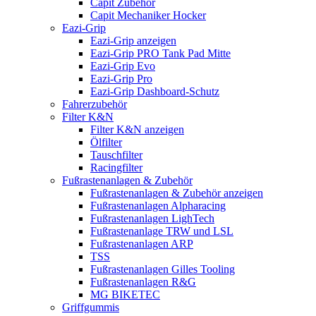
Capit Zubehör
Capit Mechaniker Hocker
Eazi-Grip
Eazi-Grip anzeigen
Eazi-Grip PRO Tank Pad Mitte
Eazi-Grip Evo
Eazi-Grip Pro
Eazi-Grip Dashboard-Schutz
Fahrerzubehör
Filter K&N
Filter K&N anzeigen
Ölfilter
Tauschfilter
Racingfilter
Fußrastenanlagen & Zubehör
Fußrastenanlagen & Zubehör anzeigen
Fußrastenanlagen Alpharacing
Fußrastenanlagen LighTech
Fußrastenanlage TRW und LSL
Fußrastenanlagen ARP
TSS
Fußrastenanlagen Gilles Tooling
Fußrastenanlagen R&G
MG BIKETEC
Griffgummis