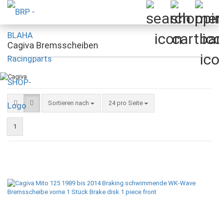
Cagiva Bremsscheiben
Sortieren nach
pro Seite
Sortieren nach
24 pro Seite
1