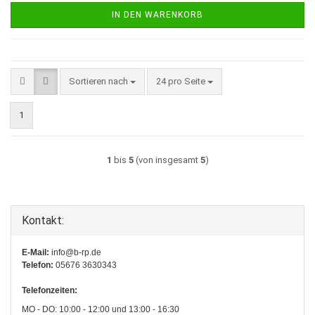
IN DEN WARENKORB
Sortieren nach
pro Seite
Sortieren nach
24 pro Seite
1
1
bis
5
(von insgesamt
5
)
Kontakt:
E-Mail:
info@b-rp.de
Telefon:
05676 3630343
Telefonzeiten:
MO - DO: 10:00 - 12:00 und 13:00 - 16:30