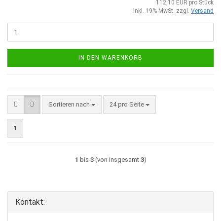
112,10 EUR pro Stück
inkl. 19% MwSt. zzgl.
Versand
IN DEN WARENKORB
Sortieren nach
pro Seite
Sortieren nach
24 pro Seite
1
1
bis
3
(von insgesamt
3
)
Kontakt: