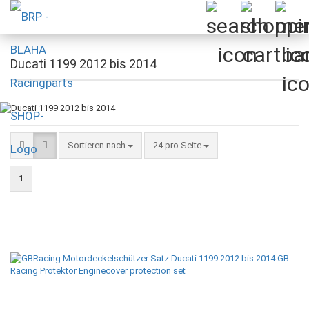
Ducati 1199 2012 bis 2014
Sortieren nach
pro Seite
Sortieren nach
24 pro Seite
1