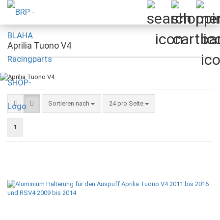
Aprilia Tuono V4
Sortieren nach
pro Seite
Sortieren nach
24 pro Seite
1