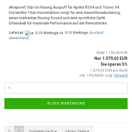
Akrapovič Slip-On Racing Auspuff für Aprilia RSV4 und Tuono V4.
Die leichte Titan-Konstruktion sorgt für eine Gewichtsreduzierung,
einen markanten Racing-Sound und eine sportliche Optik.
Entwickelt für maximale Performance auf der Rennstrecke.
Lieferzeit:
ca. 5-10 Werktage
(Ausland
abweichend)
Statt 1.136,45 EUR
Nur 1.079,63 EUR
Sie sparen 5%
1.079,63 EUR pro Stück
inkl. 19% MwSt. zzgl.
Versand
IN DEN WARENKORB
Sortieren nach
pro Seite
Sortieren nach
24 pro Seite