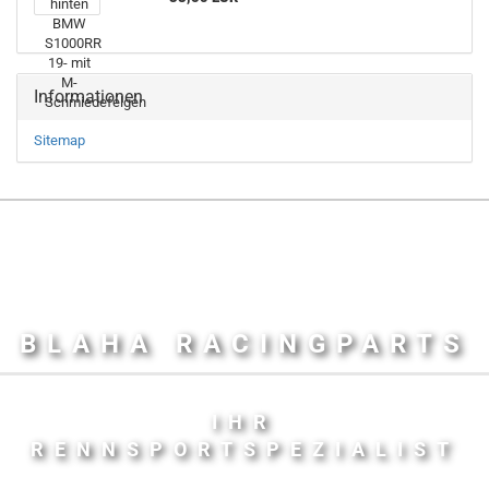
Informationen
Sitemap
BLAHA RACINGPARTS
IHR
RENNSPORTSPEZIALIST