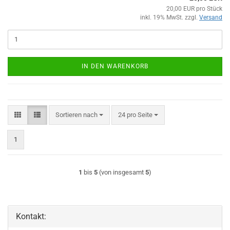
20,00 EUR pro Stück
inkl. 19% MwSt. zzgl.
Versand
IN DEN WARENKORB
Sortieren nach
pro Seite
Sortieren nach
24 pro Seite
1
1
bis
5
(von insgesamt
5
)
Kontakt: