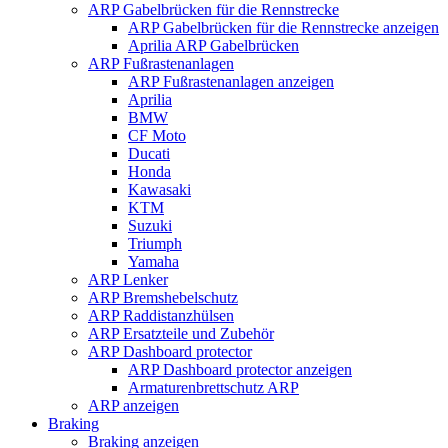
ARP Gabelbrücken für die Rennstrecke
ARP Gabelbrücken für die Rennstrecke anzeigen
Aprilia ARP Gabelbrücken
ARP Fußrastenanlagen
ARP Fußrastenanlagen anzeigen
Aprilia
BMW
CF Moto
Ducati
Honda
Kawasaki
KTM
Suzuki
Triumph
Yamaha
ARP Lenker
ARP Bremshebelschutz
ARP Raddistanzhülsen
ARP Ersatzteile und Zubehör
ARP Dashboard protector
ARP Dashboard protector anzeigen
Armaturenbrettschutz ARP
ARP anzeigen
Braking
Braking anzeigen