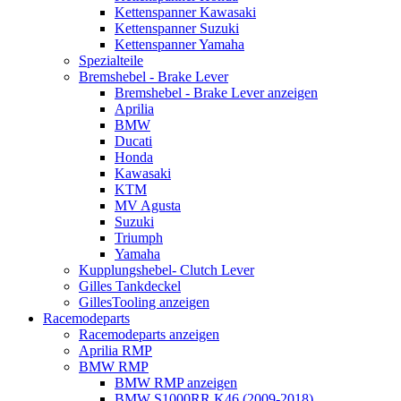
Kettenspanner Kawasaki
Kettenspanner Suzuki
Kettenspanner Yamaha
Spezialteile
Bremshebel - Brake Lever
Bremshebel - Brake Lever anzeigen
Aprilia
BMW
Ducati
Honda
Kawasaki
KTM
MV Agusta
Suzuki
Triumph
Yamaha
Kupplungshebel- Clutch Lever
Gilles Tankdeckel
GillesTooling anzeigen
Racemodeparts
Racemodeparts anzeigen
Aprilia RMP
BMW RMP
BMW RMP anzeigen
BMW S1000RR K46 (2009-2018)