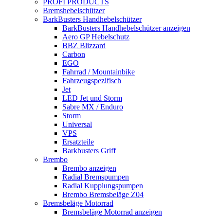
PROFI PRODUCTS
Bremshebelschützer
BarkBusters Handhebelschützer
BarkBusters Handhebelschützer anzeigen
Aero GP Hebelschutz
BBZ Blizzard
Carbon
EGO
Fahrrad / Mountainbike
Fahrzeugspezifisch
Jet
LED Jet und Storm
Sabre MX / Enduro
Storm
Universal
VPS
Ersatzteile
Barkbusters Griff
Brembo
Brembo anzeigen
Radial Bremspumpen
Radial Kupplungspumpen
Brembo Bremsbeläge Z04
Bremsbeläge Motorrad
Bremsbeläge Motorrad anzeigen