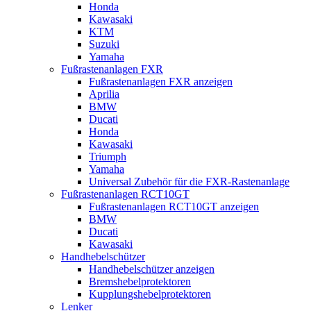
Honda
Kawasaki
KTM
Suzuki
Yamaha
Fußrastenanlagen FXR
Fußrastenanlagen FXR anzeigen
Aprilia
BMW
Ducati
Honda
Kawasaki
Triumph
Yamaha
Universal Zubehör für die FXR-Rastenanlage
Fußrastenanlagen RCT10GT
Fußrastenanlagen RCT10GT anzeigen
BMW
Ducati
Kawasaki
Handhebelschützer
Handhebelschützer anzeigen
Bremshebelprotektoren
Kupplungshebelprotektoren
Lenker