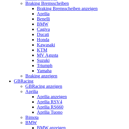
Braking Bremsscheiben
Braking Bremsscheiben anzeigen
Aprilia
Benelli
BMW
Cagiva
Ducati
Honda
Kawasaki
KTM
MV Agusta
Suzuki
Triumph
Yamaha
Braking anzeigen
GBRacing
GBRacing anzeigen
Aprilia
Aprilia anzeigen
Aprilia RSV4
Aprilia RS660
Aprilia Tuono
Bimota
BMW
BMW anzeigen