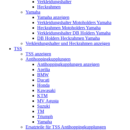
Verkleidungshalter
Heckrahmen
Yamaha
Yamaha anzeigen
Verkleidungshalter Motoholders Yamaha
Heckrahmen Motoholders Yamaha
Verkleidungshalter DB Holders Yamaha
DB Holders Heckrahmen Yamaha
Verkleidungshalter und Heckrahmen anzeigen
TSS
TSS anzeigen
Antihoppingkupplungen
Antihoppingkupplungen anzeigen
Aprilia
BMW
Ducati
Honda
Kawasaki
KTM
MV Agusta
Suzuki
TM
Triumph
Yamaha
Ersatzteile für TSS Antihoppingkupplungen