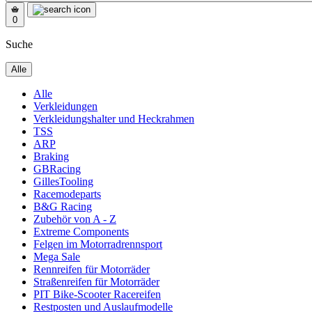
0
Suche
Alle
Alle
Verkleidungen
Verkleidungshalter und Heckrahmen
TSS
ARP
Braking
GBRacing
GillesTooling
Racemodeparts
B&G Racing
Zubehör von A - Z
Extreme Components
Felgen im Motorradrennsport
Mega Sale
Rennreifen für Motorräder
Straßenreifen für Motorräder
PIT Bike-Scooter Racereifen
Restposten und Auslaufmodelle