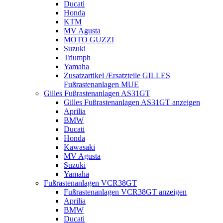
Ducati
Honda
KTM
MV Agusta
MOTO GUZZI
Suzuki
Triumph
Yamaha
Zusatzartikel /Ersatzteile GILLES
Fußrastenanlagen MUE
Gilles Fußrastenanlagen AS31GT
Gilles Fußrastenanlagen AS31GT anzeigen
Aprilia
BMW
Ducati
Honda
Kawasaki
MV Agusta
Suzuki
Yamaha
Fußrastenanlagen VCR38GT
Fußrastenanlagen VCR38GT anzeigen
Aprilia
BMW
Ducati