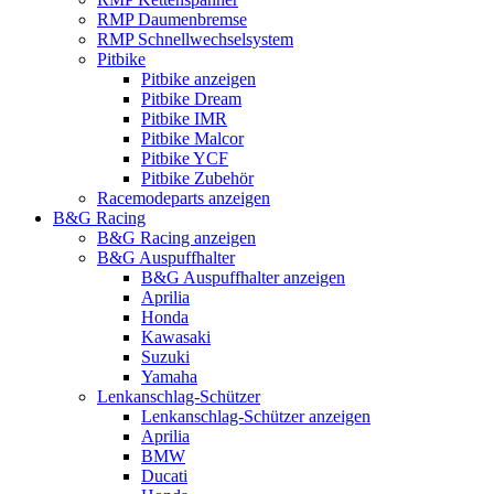
RMP Daumenbremse
RMP Schnellwechselsystem
Pitbike
Pitbike anzeigen
Pitbike Dream
Pitbike IMR
Pitbike Malcor
Pitbike YCF
Pitbike Zubehör
Racemodeparts anzeigen
B&G Racing
B&G Racing anzeigen
B&G Auspuffhalter
B&G Auspuffhalter anzeigen
Aprilia
Honda
Kawasaki
Suzuki
Yamaha
Lenkanschlag-Schützer
Lenkanschlag-Schützer anzeigen
Aprilia
BMW
Ducati