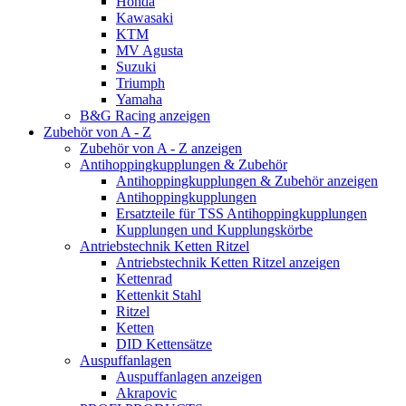
Honda
Kawasaki
KTM
MV Agusta
Suzuki
Triumph
Yamaha
B&G Racing anzeigen
Zubehör von A - Z
Zubehör von A - Z anzeigen
Antihoppingkupplungen & Zubehör
Antihoppingkupplungen & Zubehör anzeigen
Antihoppingkupplungen
Ersatzteile für TSS Antihoppingkupplungen
Kupplungen und Kupplungskörbe
Antriebstechnik Ketten Ritzel
Antriebstechnik Ketten Ritzel anzeigen
Kettenrad
Kettenkit Stahl
Ritzel
Ketten
DID Kettensätze
Auspuffanlagen
Auspuffanlagen anzeigen
Akrapovic