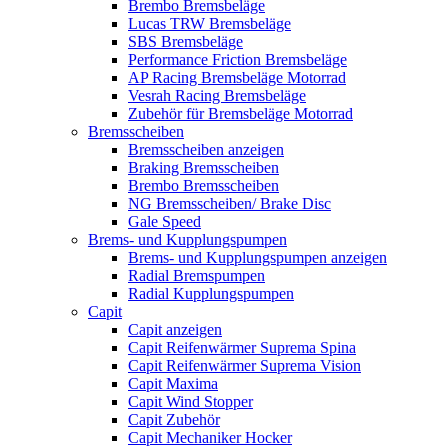
Brembo Bremsbeläge
Lucas TRW Bremsbeläge
SBS Bremsbeläge
Performance Friction Bremsbeläge
AP Racing Bremsbeläge Motorrad
Vesrah Racing Bremsbeläge
Zubehör für Bremsbeläge Motorrad
Bremsscheiben
Bremsscheiben anzeigen
Braking Bremsscheiben
Brembo Bremsscheiben
NG Bremsscheiben/ Brake Disc
Gale Speed
Brems- und Kupplungspumpen
Brems- und Kupplungspumpen anzeigen
Radial Bremspumpen
Radial Kupplungspumpen
Capit
Capit anzeigen
Capit Reifenwärmer Suprema Spina
Capit Reifenwärmer Suprema Vision
Capit Maxima
Capit Wind Stopper
Capit Zubehör
Capit Mechaniker Hocker