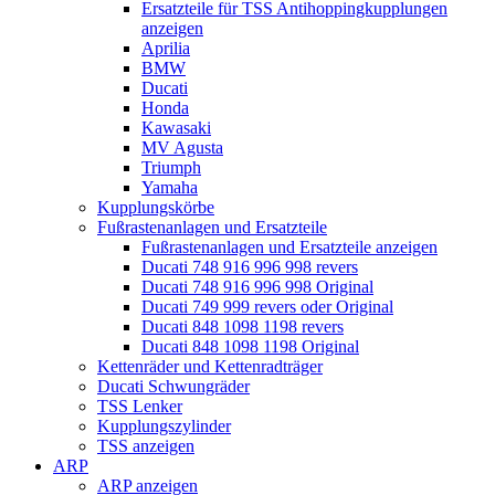
Ersatzteile für TSS Antihoppingkupplungen
anzeigen
Aprilia
BMW
Ducati
Honda
Kawasaki
MV Agusta
Triumph
Yamaha
Kupplungskörbe
Fußrastenanlagen und Ersatzteile
Fußrastenanlagen und Ersatzteile anzeigen
Ducati 748 916 996 998 revers
Ducati 748 916 996 998 Original
Ducati 749 999 revers oder Original
Ducati 848 1098 1198 revers
Ducati 848 1098 1198 Original
Kettenräder und Kettenradträger
Ducati Schwungräder
TSS Lenker
Kupplungszylinder
TSS anzeigen
ARP
ARP anzeigen