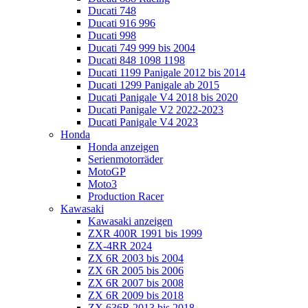
Ducati 748
Ducati 916 996
Ducati 998
Ducati 749 999 bis 2004
Ducati 848 1098 1198
Ducati 1199 Panigale 2012 bis 2014
Ducati 1299 Panigale ab 2015
Ducati Panigale V4 2018 bis 2020
Ducati Panigale V2 2022-2023
Ducati Panigale V4 2023
Honda
Honda anzeigen
Serienmotorräder
MotoGP
Moto3
Production Racer
Kawasaki
Kawasaki anzeigen
ZXR 400R 1991 bis 1999
ZX-4RR 2024
ZX 6R 2003 bis 2004
ZX 6R 2005 bis 2006
ZX 6R 2007 bis 2008
ZX 6R 2009 bis 2018
ZX 636R 2013 bis 2018