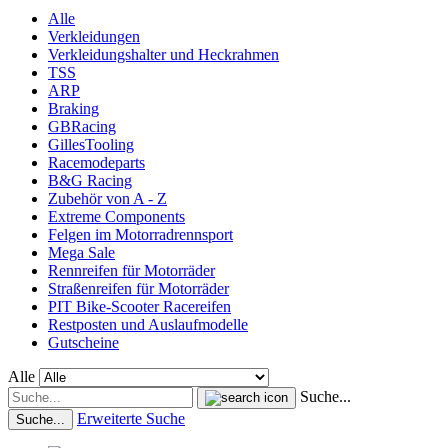
Alle
Verkleidungen
Verkleidungshalter und Heckrahmen
TSS
ARP
Braking
GBRacing
GillesTooling
Racemodeparts
B&G Racing
Zubehör von A - Z
Extreme Components
Felgen im Motorradrennsport
Mega Sale
Rennreifen für Motorräder
Straßenreifen für Motorräder
PIT Bike-Scooter Racereifen
Restposten und Auslaufmodelle
Gutscheine
Alle
Suche...
Erweiterte Suche
Suche...