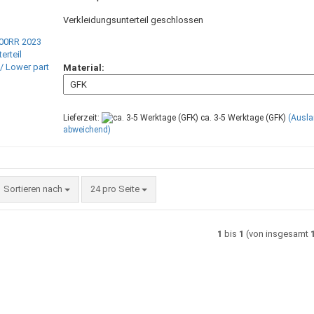
Verkleidungsunterteil geschlossen
Material:
Lieferzeit:
ca. 3-5 Werktage (GFK)
(Ausla
abweichend)
Sortieren nach
pro Seite
Sortieren nach
24 pro Seite
1
bis
1
(von insgesamt