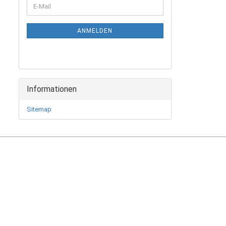
WEITER
E-
ZUR
Mail
NEWSLETTER-
ANMELDUNG
ANMELDEN
Informationen
Sitemap