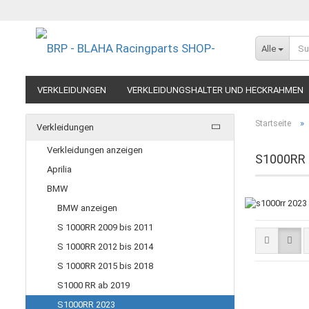
Alle
VERKLEIDUNGEN
VERKLEIDUNGSHALTER UND HECKRAHMEN
EXTREME COMPONENTS
FELGEN IM MOTORRADRENNSPORT
»
Startseite
Verkleidungen
RESTPOSTEN UND AUSLAUFMODELLE
GUTSCHEINE
Verkleidungen anzeigen
S1000RR 
Aprilia
BMW
BMW anzeigen
S 1000RR 2009 bis 2011
S 1000RR 2012 bis 2014
S 1000RR 2015 bis 2018
S1000 RR ab 2019
S1000RR 2023