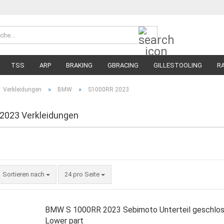
Suche...
Währung 
Lieferland
TSS
ARP
BRAKING
GBRACING
GILLESTOOLING
R
MEGA SALE
RENNREIFEN FÜR MOTORRÄDER
STRASSENREIFE
»
»
Verkleidungen
BMW
S1000RR 2023
2023 Verkleidungen
Sortieren nach
pro Seite
Sortieren nach
24 pro Seite
BMW S 1000RR 2023 Sebimoto Unterteil geschlos
Lower part