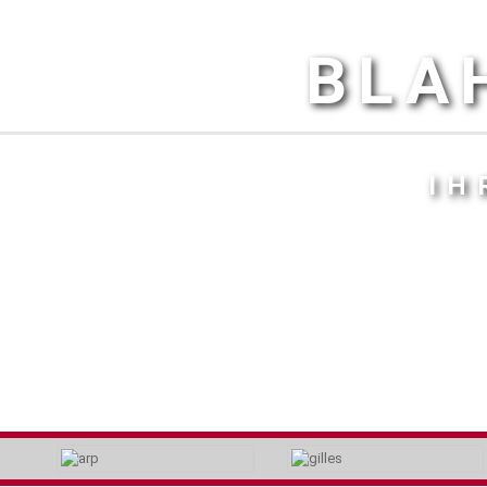
BLA
IH