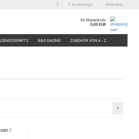
Kundenlogin
Merkzettel
auswählen
Ihr Warenkorb
0,00 EUR
E-Mail
ACEMODEPARTS
B&G RACING
ZUBEHÖR VON A - Z
N FÜR MOTORRÄDER
PIT BIKE-SCOOTER RACEREIFEN
Passwort
Konto erstellen
Passwort vergessen?
1
sen /