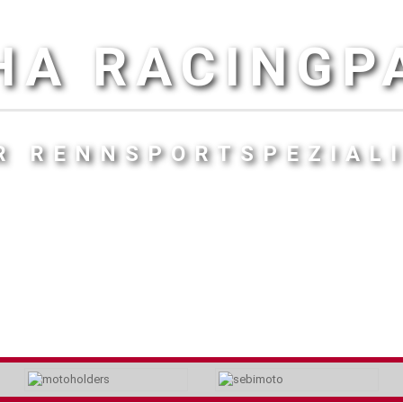
HA RACINGP
R RENNSPORTSPEZIAL