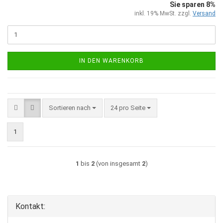
Sie sparen 8%
inkl. 19% MwSt. zzgl.
Versand
IN DEN WARENKORB
Sortieren nach
pro Seite
Sortieren nach
24 pro Seite
1
1
bis
2
(von insgesamt
2
)
Kontakt: