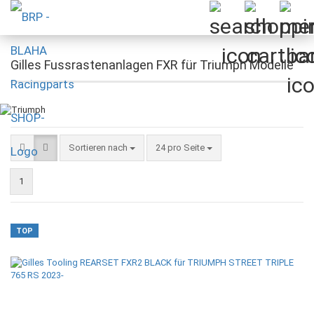
Gilles Fussrastenanlagen FXR für Triumph Modelle
Sortieren nach
pro Seite
Sortieren nach
24 pro Seite
1
TOP