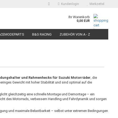
Kundenlogin
Merkzettel
auswählen
Ihr Warenkorb
0,00 EUR
E-Mail
ACEMODEPARTS
B&G RACING
ZUBEHÖR VON A - Z
N FÜR MOTORRÄDER
PIT BIKE-SCOOTER RACEREIFEN
Passwort
Konto erstellen
idungshalter und Rahmenhecks für Suzuki Motorräder
, die
ringes Gewicht mit hoher Stabilität und sind optimal auf die
Passwort vergessen?
glicht gleichzeitig eine schnelle Montage und Demontage – ein
icht des Motorrads, verbessern Handling und Fahrdynamik und sorgen
igung und maximale Belastbarkeit – selbst unter extremen Bedingungen