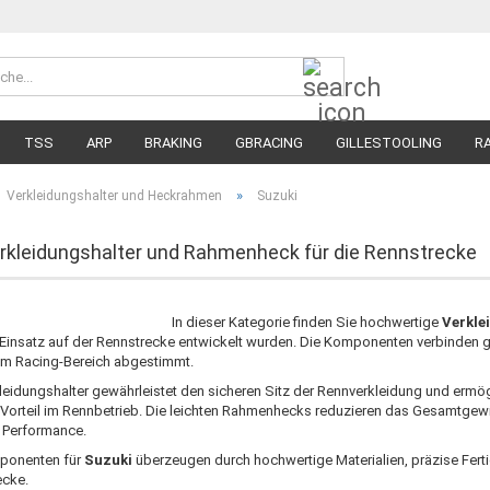
Suche...
Währung 
Lieferland
TSS
ARP
BRAKING
GBRACING
GILLESTOOLING
R
MEGA SALE
RENNREIFEN FÜR MOTORRÄDER
STRASSENREIFE
»
Verkleidungshalter und Heckrahmen
Suzuki
rkleidungshalter und Rahmenheck für die Rennstrecke
In dieser Kategorie finden Sie hochwertige
Verkle
n Einsatz auf der Rennstrecke entwickelt wurden. Die Komponenten verbinden ge
im Racing-Bereich abgestimmt.
rkleidungshalter gewährleistet den sicheren Sitz der Rennverkleidung und ermö
Vorteil im Rennbetrieb. Die leichten Rahmenhecks reduzieren das Gesamtgew
 Performance.
ponenten für
Suzuki
überzeugen durch hochwertige Materialien, präzise Fert
ecke.