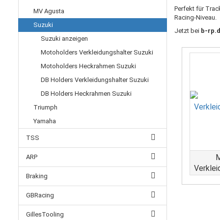
Perfekt für Tra
MV Agusta
Racing-Niveau.
Suzuki
Jetzt bei
b-rp.
Suzuki anzeigen
Motoholders Verkleidungshalter Suzuki
Motoholders Heckrahmen Suzuki
DB Holders Verkleidungshalter Suzuki
DB Holders Heckrahmen Suzuki
Triumph
Yamaha
TSS
M
ARP
Verklei
Braking
GBRacing
GillesTooling