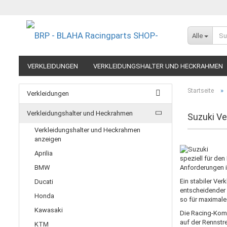
Alle
VERKLEIDUNGEN
VERKLEIDUNGSHALTER UND HECKRAHMEN
EXTREME COMPONENTS
FELGEN IM MOTORRADRENNSPORT
»
Startseite
Verkleidungen
RESTPOSTEN UND AUSLAUFMODELLE
GUTSCHEINE
Verkleidungshalter und Heckrahmen
Suzuki Ve
Verkleidungshalter und Heckrahmen
anzeigen
Aprilia
speziell für de
BMW
Anforderungen 
Ein stabiler Ve
Ducati
entscheidender 
Honda
so für maximale
Kawasaki
Die Racing-Kom
auf der Rennstr
KTM