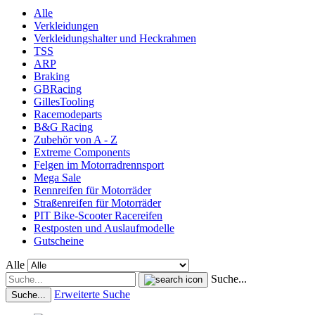
Alle
Verkleidungen
Verkleidungshalter und Heckrahmen
TSS
ARP
Braking
GBRacing
GillesTooling
Racemodeparts
B&G Racing
Zubehör von A - Z
Extreme Components
Felgen im Motorradrennsport
Mega Sale
Rennreifen für Motorräder
Straßenreifen für Motorräder
PIT Bike-Scooter Racereifen
Restposten und Auslaufmodelle
Gutscheine
Alle
Suche...
Erweiterte Suche
Suche...