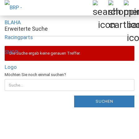
Erweiterte Suche
Die Suche ergab keine genauen Treffer.
MÖCHTEN
Möchten Sie noch einmal suchen?
SIE
NOCH
EINMAL
SUCHEN?
SUCHEN