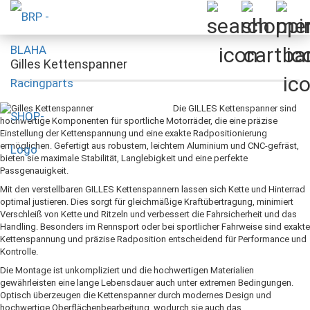
Gilles Kettenspanner
Die GILLES Kettenspanner sind
hochwertige Komponenten für sportliche Motorräder, die eine präzise
Einstellung der Kettenspannung und eine exakte Radpositionierung
ermöglichen. Gefertigt aus robustem, leichtem Aluminium und CNC-gefräst,
bieten sie maximale Stabilität, Langlebigkeit und eine perfekte
Passgenauigkeit.
Mit den verstellbaren GILLES Kettenspannern lassen sich Kette und Hinterrad
optimal justieren. Dies sorgt für gleichmäßige Kraftübertragung, minimiert
Verschleiß von Kette und Ritzeln und verbessert die Fahrsicherheit und das
Handling. Besonders im Rennsport oder bei sportlicher Fahrweise sind exakte
Kettenspannung und präzise Radposition entscheidend für Performance und
Kontrolle.
Die Montage ist unkompliziert und die hochwertigen Materialien
gewährleisten eine lange Lebensdauer auch unter extremen Bedingungen.
Optisch überzeugen die Kettenspanner durch modernes Design und
hochwertige Oberflächenbearbeitung, wodurch sie auch das