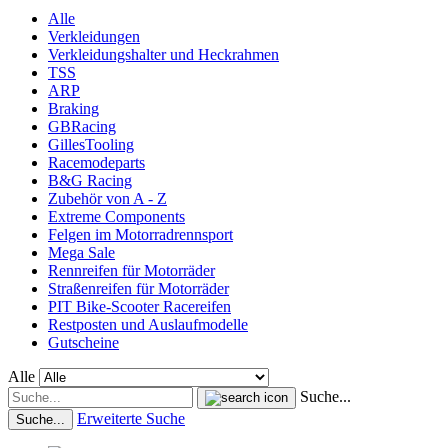
Alle
Verkleidungen
Verkleidungshalter und Heckrahmen
TSS
ARP
Braking
GBRacing
GillesTooling
Racemodeparts
B&G Racing
Zubehör von A - Z
Extreme Components
Felgen im Motorradrennsport
Mega Sale
Rennreifen für Motorräder
Straßenreifen für Motorräder
PIT Bike-Scooter Racereifen
Restposten und Auslaufmodelle
Gutscheine
Alle
Suche...
Erweiterte Suche
Suche...