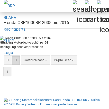
Honda CBR1000RR 2008 bis 2016
Sortieren nach
pro Seite
Sortieren nach
24 pro Seite
1