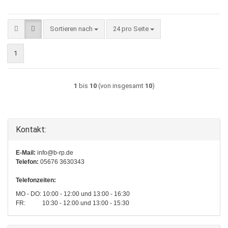
Sortieren nach
pro Seite
Sortieren nach
24 pro Seite
1
1
bis
10
(von insgesamt
10
)
Kontakt:
E-Mail:
info@b-rp.de
Telefon:
05676 3630343
Telefonzeiten:
MO - DO: 10:00 - 12:00 und 13:00 - 16:30
FR: 10:30 - 12:00 und 13:00 - 15:30