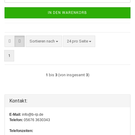
IN DEN WARENKORB
Sortieren nach
pro Seite
Sortieren nach
24 pro Seite
1
1
bis
3
(von insgesamt
3
)
Kontakt:
E-Mail:
info@b-rp.de
Telefon:
05676 3630343
Telefonzeiten: