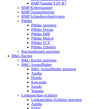
RMP Yamaha YZF-R7
RMP Kettenspanner
RMP Daumenbremse
RMP Schnellwechselsystem
Pitbike
Pitbike anzeigen
Pitbike Dream
Pitbike IMR
Pitbike Malcor
Pitbike YCF
Pitbike Zubehör
Racemodeparts anzeigen
B&G Racing
B&G Racing anzeigen
B&G Auspuffhalter
B&G Auspuffhalter anzeigen
Aprilia
Honda
Kawasaki
Suzuki
Yamaha
Lenkanschlag-Schützer
Lenkanschlag-Schützer anzeigen
Aprilia
BMW