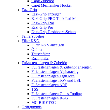
Capit Zubehör
Capit Mechaniker Hocker
Eazi-Grip
Eazi-Grip anzeigen
Eazi-Grip PRO Tank Pad Mitte
Eazi-Grip Evo
Eazi-Grip Pro
Eazi-Grip Dashboard-Schutz
Fahrerzubehör
Filter K&N
Filter K&N anzeigen
Ölfilter
Tauschfilter
Racingfilter
Fußrastenanlagen & Zubehör
Fußrastenanlagen & Zubehör anzeigen
Fußrastenanlagen Alpharacing
Fußrastenanlagen LighTech
Fußrastenanlage TRW und LSL
Fußrastenanlagen ARP
TSS
Fußrastenanlagen Gilles Tooling
Fußrastenanlagen R&G
MG BIKETEC
Griffgummis