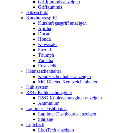
Griffgummis anzeigen
Griffgummis
Hitzeschutz
Kurzhubgasgriff
Kurzhubgasgriff anzeigen
Aprilia
Ducati
Honda
Kawasaki
Suzuki
Triumph
Yamaha
Ersatzteile
Kennzeichenhalter
Kennzeichenhalter anzeigen
MG Biketec Kennzeichenhalter
Kühlsystem
R&G Kühlerschutzgitter
R&G Kühlerschutzgitter anzeigen
Aluminium
Laptimer Dashboards
Laptimer Dashboards anzeigen
Starlane
LighTech
LighTech anzeigen