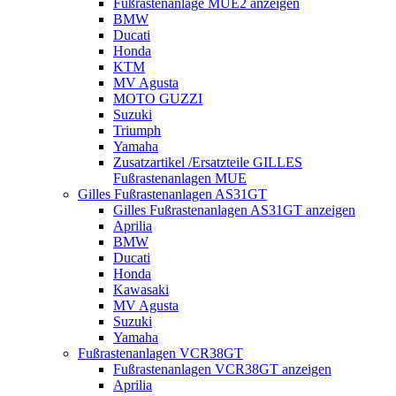
Fußrastenanlage MUE2 anzeigen
BMW
Ducati
Honda
KTM
MV Agusta
MOTO GUZZI
Suzuki
Triumph
Yamaha
Zusatzartikel /Ersatzteile GILLES
Fußrastenanlagen MUE
Gilles Fußrastenanlagen AS31GT
Gilles Fußrastenanlagen AS31GT anzeigen
Aprilia
BMW
Ducati
Honda
Kawasaki
MV Agusta
Suzuki
Yamaha
Fußrastenanlagen VCR38GT
Fußrastenanlagen VCR38GT anzeigen
Aprilia