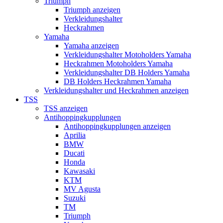
Triumph
Triumph anzeigen
Verkleidungshalter
Heckrahmen
Yamaha
Yamaha anzeigen
Verkleidungshalter Motoholders Yamaha
Heckrahmen Motoholders Yamaha
Verkleidungshalter DB Holders Yamaha
DB Holders Heckrahmen Yamaha
Verkleidungshalter und Heckrahmen anzeigen
TSS
TSS anzeigen
Antihoppingkupplungen
Antihoppingkupplungen anzeigen
Aprilia
BMW
Ducati
Honda
Kawasaki
KTM
MV Agusta
Suzuki
TM
Triumph