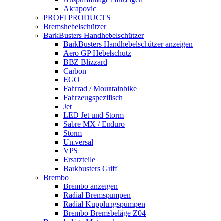
Akrapovic
PROFI PRODUCTS
Bremshebelschützer
BarkBusters Handhebelschützer
BarkBusters Handhebelschützer anzeigen
Aero GP Hebelschutz
BBZ Blizzard
Carbon
EGO
Fahrrad / Mountainbike
Fahrzeugspezifisch
Jet
LED Jet und Storm
Sabre MX / Enduro
Storm
Universal
VPS
Ersatzteile
Barkbusters Griff
Brembo
Brembo anzeigen
Radial Bremspumpen
Radial Kupplungspumpen
Brembo Bremsbeläge Z04