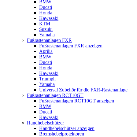
BMW
Ducati
Honda
Kawasaki
KTM
Suzuki
Yamaha
Fußrastenanlagen FXR
Fußrastenanlagen FXR anzeigen
Aprilia
BMW
Ducati
Honda
Kawasaki
Triumph
Yamaha
Universal Zubehör für die FXR-Rastenanlage
Fußrastenanlagen RCT10GT
Fußrastenanlagen RCT10GT anzeigen
BMW
Ducati
Kawasaki
Handhebelschützer
Handhebelschützer anzeigen
Bremshebelprotektoren