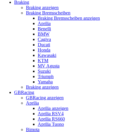
Braking
Braking anzeigen
Braking Bremsscheiben
Braking Bremsscheiben anzeigen
Aprilia
Benelli
BMW
Cagiva
Ducati
Honda
Kawasaki
KTM
MV Agusta
Suzuki
Triumph
Yamaha
Braking anzeigen
GBRacing
GBRacing anzeigen
Aprilia
Aprilia anzeigen
Aprilia RSV4
Aprilia RS660
Aprilia Tuono
Bimota