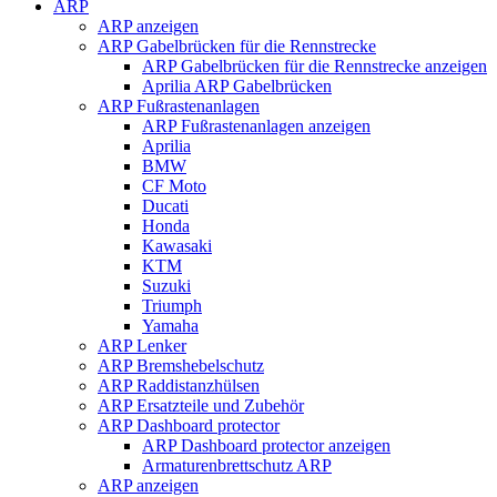
ARP
ARP anzeigen
ARP Gabelbrücken für die Rennstrecke
ARP Gabelbrücken für die Rennstrecke anzeigen
Aprilia ARP Gabelbrücken
ARP Fußrastenanlagen
ARP Fußrastenanlagen anzeigen
Aprilia
BMW
CF Moto
Ducati
Honda
Kawasaki
KTM
Suzuki
Triumph
Yamaha
ARP Lenker
ARP Bremshebelschutz
ARP Raddistanzhülsen
ARP Ersatzteile und Zubehör
ARP Dashboard protector
ARP Dashboard protector anzeigen
Armaturenbrettschutz ARP
ARP anzeigen