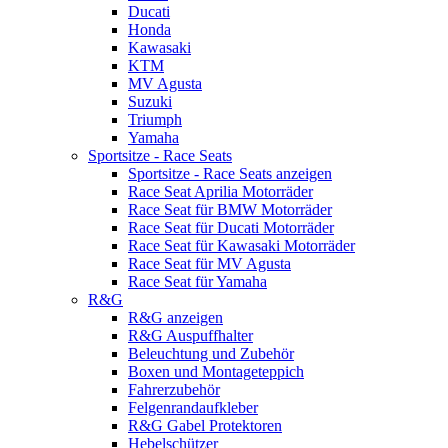
Ducati
Honda
Kawasaki
KTM
MV Agusta
Suzuki
Triumph
Yamaha
Sportsitze - Race Seats
Sportsitze - Race Seats anzeigen
Race Seat Aprilia Motorräder
Race Seat für BMW Motorräder
Race Seat für Ducati Motorräder
Race Seat für Kawasaki Motorräder
Race Seat für MV Agusta
Race Seat für Yamaha
R&G
R&G anzeigen
R&G Auspuffhalter
Beleuchtung und Zubehör
Boxen und Montageteppich
Fahrerzubehör
Felgenrandaufkleber
R&G Gabel Protektoren
Hebelschützer