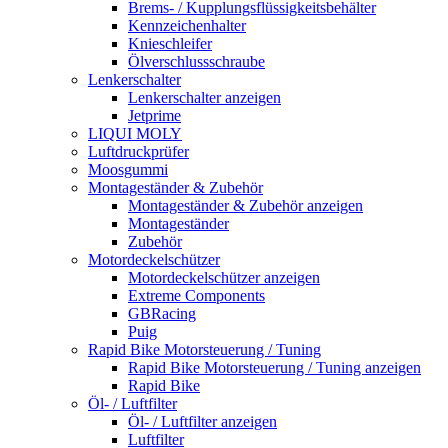
Brems- / Kupplungsflüssigkeitsbehälter
Kennzeichenhalter
Knieschleifer
Ölverschlussschraube
Lenkerschalter
Lenkerschalter anzeigen
Jetprime
LIQUI MOLY
Luftdruckprüfer
Moosgummi
Montageständer & Zubehör
Montageständer & Zubehör anzeigen
Montageständer
Zubehör
Motordeckelschützer
Motordeckelschützer anzeigen
Extreme Components
GBRacing
Puig
Rapid Bike Motorsteuerung / Tuning
Rapid Bike Motorsteuerung / Tuning anzeigen
Rapid Bike
Öl- / Luftfilter
Öl- / Luftfilter anzeigen
Luftfilter