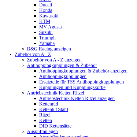
Ducati
Honda
Kawasaki
KTM
MV Agusta
Suzuki
Triumph
Yamaha
B&G Racing anzeigen
Zubehör von A - Z
Zubehör von A - Z anzeigen
Antihoppingkupplungen & Zubehör
Antihoppingkupplungen & Zubehör anzeigen
Antihoppingkupplungen
Ersatzteile für TSS Antihoppingkupplungen
Kupplungen und Kupplungskörbe
Antriebstechnik Ketten Ritzel
Antriebstechnik Ketten Ritzel anzeigen
Kettenrad
Kettenkit Stahl
Ritzel
Ketten
DID Kettensätze
Auspuffanlagen
Auspuffanlagen anzeigen