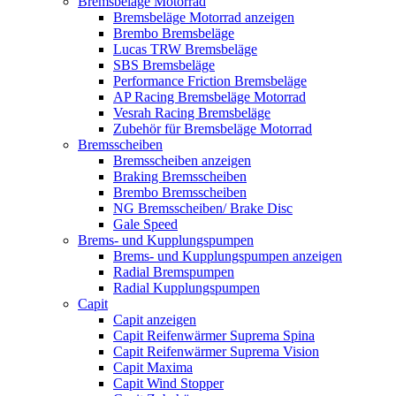
Bremsbeläge Motorrad
Bremsbeläge Motorrad anzeigen
Brembo Bremsbeläge
Lucas TRW Bremsbeläge
SBS Bremsbeläge
Performance Friction Bremsbeläge
AP Racing Bremsbeläge Motorrad
Vesrah Racing Bremsbeläge
Zubehör für Bremsbeläge Motorrad
Bremsscheiben
Bremsscheiben anzeigen
Braking Bremsscheiben
Brembo Bremsscheiben
NG Bremsscheiben/ Brake Disc
Gale Speed
Brems- und Kupplungspumpen
Brems- und Kupplungspumpen anzeigen
Radial Bremspumpen
Radial Kupplungspumpen
Capit
Capit anzeigen
Capit Reifenwärmer Suprema Spina
Capit Reifenwärmer Suprema Vision
Capit Maxima
Capit Wind Stopper