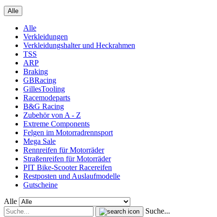
Alle
Alle
Verkleidungen
Verkleidungshalter und Heckrahmen
TSS
ARP
Braking
GBRacing
GillesTooling
Racemodeparts
B&G Racing
Zubehör von A - Z
Extreme Components
Felgen im Motorradrennsport
Mega Sale
Rennreifen für Motorräder
Straßenreifen für Motorräder
PIT Bike-Scooter Racereifen
Restposten und Auslaufmodelle
Gutscheine
Alle
Suche...