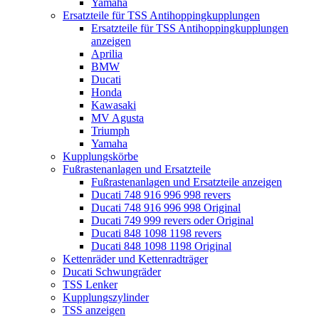
Yamaha
Ersatzteile für TSS Antihoppingkupplungen
Ersatzteile für TSS Antihoppingkupplungen
anzeigen
Aprilia
BMW
Ducati
Honda
Kawasaki
MV Agusta
Triumph
Yamaha
Kupplungskörbe
Fußrastenanlagen und Ersatzteile
Fußrastenanlagen und Ersatzteile anzeigen
Ducati 748 916 996 998 revers
Ducati 748 916 996 998 Original
Ducati 749 999 revers oder Original
Ducati 848 1098 1198 revers
Ducati 848 1098 1198 Original
Kettenräder und Kettenradträger
Ducati Schwungräder
TSS Lenker
Kupplungszylinder
TSS anzeigen