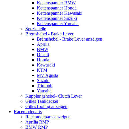
Kettenspanner BMW
Kettenspanner Honda
Kettenspanner Kawasaki
Kettenspanner Suzuki
Kettenspanner Yamaha
Spezialteile
Bremshebel - Brake Lever
Bremshebel - Brake Lever anzeigen
Aprilia
BMW
Ducati
Honda
Kawasaki
KTM
MV Agusta
Suzuki
Triumph
Yamaha
Kupplungshebel- Clutch Lever
Gilles Tankdeckel
GillesTooling anzeigen
Racemodeparts
Racemodeparts anzeigen
Aprilia RMP
BMW RMP