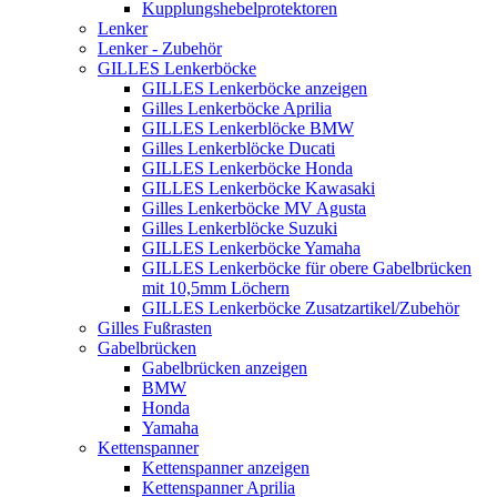
Kupplungshebelprotektoren
Lenker
Lenker - Zubehör
GILLES Lenkerböcke
GILLES Lenkerböcke anzeigen
Gilles Lenkerböcke Aprilia
GILLES Lenkerblöcke BMW
Gilles Lenkerblöcke Ducati
GILLES Lenkerböcke Honda
GILLES Lenkerböcke Kawasaki
Gilles Lenkerböcke MV Agusta
Gilles Lenkerblöcke Suzuki
GILLES Lenkerböcke Yamaha
GILLES Lenkerböcke für obere Gabelbrücken
mit 10,5mm Löchern
GILLES Lenkerböcke Zusatzartikel/Zubehör
Gilles Fußrasten
Gabelbrücken
Gabelbrücken anzeigen
BMW
Honda
Yamaha
Kettenspanner
Kettenspanner anzeigen
Kettenspanner Aprilia