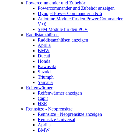
Powercommander und Zubehör
Powercommander und Zubehör anzeigen
Dynojet Power Commander 5 & 6
Autotune Module für den Power Commander
V+6
SFM Module für den PCV
Raddistanzhülsen
Raddistanzhülsen anzeigen
Aprilia
BMW
Ducati
Honda
Kawasaki
Suzuki
Triumph
Yamaha
Reifenwärmer
Reifenwärmer anzeigen
Capit
HSR
Rennsitze - Neoprensitze
Rennsitze - Neoprensitze anzeigen
Rennsitze Universal
Aprilia
BMW