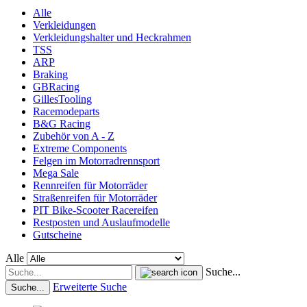
Alle
Verkleidungen
Verkleidungshalter und Heckrahmen
TSS
ARP
Braking
GBRacing
GillesTooling
Racemodeparts
B&G Racing
Zubehör von A - Z
Extreme Components
Felgen im Motorradrennsport
Mega Sale
Rennreifen für Motorräder
Straßenreifen für Motorräder
PIT Bike-Scooter Racereifen
Restposten und Auslaufmodelle
Gutscheine
Alle
Suche...
Erweiterte Suche
Suche...