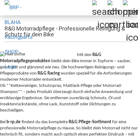
R&G Motorradpflege - Professionelle Reinigung &
Schutz für dein Bike
Mit den
R&G
Motorradpflegeprodukten
bleibt dein Bike immer in Topform – sauber,
geschützt und glänzend wie neu. Die hochwertigen Reinigungs- und
Pflegeprodukte von
R&G Racing
wurden speziell für die Anforderungen
moderner Motorräder entwickelt.
Ob **Kettenreiniger, Schutzspray, Mattlack-Pflege oder Motorrad-
Shampoo** – jedes Produkt überzeugt durch einfache Anwendung und
erstklassige Ergebnisse. Sie entfernen zuverlässig Schmutz, Öl und
Insektenrückstände, ohne Lack, Kunststoff oder Dichtungen zu
beschädigen.
Bei
b-rp.de
findest du das komplette
R&G Pflege-Sortiment
für eine
professionelle Motorradpflege zu Hause. So bleibt dein Motorrad nicht nur
technisch fit, sondern macht auch optisch einen perfekten Eindruck – mit