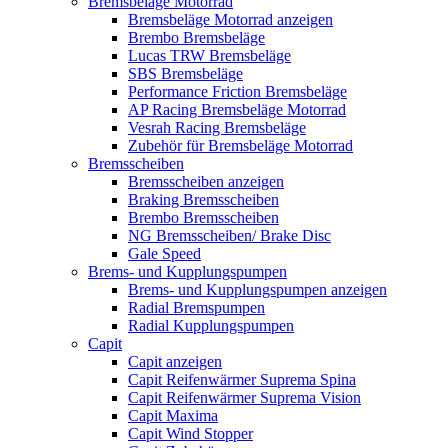
Bremsbeläge Motorrad
Bremsbeläge Motorrad anzeigen
Brembo Bremsbeläge
Lucas TRW Bremsbeläge
SBS Bremsbeläge
Performance Friction Bremsbeläge
AP Racing Bremsbeläge Motorrad
Vesrah Racing Bremsbeläge
Zubehör für Bremsbeläge Motorrad
Bremsscheiben
Bremsscheiben anzeigen
Braking Bremsscheiben
Brembo Bremsscheiben
NG Bremsscheiben/ Brake Disc
Gale Speed
Brems- und Kupplungspumpen
Brems- und Kupplungspumpen anzeigen
Radial Bremspumpen
Radial Kupplungspumpen
Capit
Capit anzeigen
Capit Reifenwärmer Suprema Spina
Capit Reifenwärmer Suprema Vision
Capit Maxima
Capit Wind Stopper