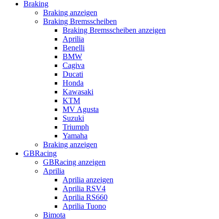
Braking
Braking anzeigen
Braking Bremsscheiben
Braking Bremsscheiben anzeigen
Aprilia
Benelli
BMW
Cagiva
Ducati
Honda
Kawasaki
KTM
MV Agusta
Suzuki
Triumph
Yamaha
Braking anzeigen
GBRacing
GBRacing anzeigen
Aprilia
Aprilia anzeigen
Aprilia RSV4
Aprilia RS660
Aprilia Tuono
Bimota