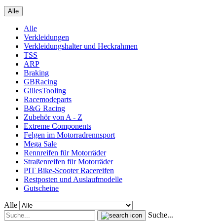
Alle
Alle
Verkleidungen
Verkleidungshalter und Heckrahmen
TSS
ARP
Braking
GBRacing
GillesTooling
Racemodeparts
B&G Racing
Zubehör von A - Z
Extreme Components
Felgen im Motorradrennsport
Mega Sale
Rennreifen für Motorräder
Straßenreifen für Motorräder
PIT Bike-Scooter Racereifen
Restposten und Auslaufmodelle
Gutscheine
Alle
Suche...