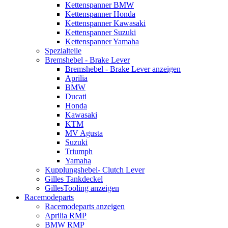
Kettenspanner BMW
Kettenspanner Honda
Kettenspanner Kawasaki
Kettenspanner Suzuki
Kettenspanner Yamaha
Spezialteile
Bremshebel - Brake Lever
Bremshebel - Brake Lever anzeigen
Aprilia
BMW
Ducati
Honda
Kawasaki
KTM
MV Agusta
Suzuki
Triumph
Yamaha
Kupplungshebel- Clutch Lever
Gilles Tankdeckel
GillesTooling anzeigen
Racemodeparts
Racemodeparts anzeigen
Aprilia RMP
BMW RMP