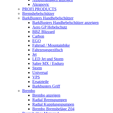
Akrapovic
PROFI PRODUCTS
Bremshebelschützer
BarkBusters Handhebelschützer
BarkBusters Handhebelschützer anzeigen
Aero GP Hebelschutz
BBZ Blizzard
Carbon
EGO
Fahrrad / Mountainbike
Fahrzeugspezifisch
Jet
LED Jet und Storm
Sabre MX / Enduro
Storm
Universal
VPS
Ersatzteile
Barkbusters Griff
Brembo
Brembo anzeigen
Radial Bremspumpen
Radial Kupplungspumpen
Brembo Bremsbeläge Z04