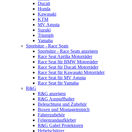
Ducati
Honda
Kawasaki
KTM
MV Agusta
Suzuki
Triumph
Yamaha
Sportsitze - Race Seats
Sportsitze - Race Seats anzeigen
Race Seat Aprilia Motorräder
Race Seat für BMW Motorräder
Race Seat für Ducati Motorräder
Race Seat für Kawasaki Motorräder
Race Seat für MV Agusta
Race Seat für Yamaha
R&G
R&G anzeigen
R&G Auspuffhalter
Beleuchtung und Zubehör
Boxen und Montageteppich
Fahrerzubehör
Felgenrandaufkleber
R&G Gabel Protektoren
Hebelschützer