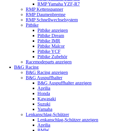
RMP Yamaha YZF-R7
RMP Kettenspanner
RMP Daumenbremse
RMP Schnellwechselsystem
Pitbike
Pitbike anzeigen
Pitbike Dream
Pitbike IMR
Pitbike Malcor
Pitbike YCF
Pitbike Zubehör
Racemodeparts anzeigen
B&G Racing
B&G Racing anzeigen
B&G Auspuffhalter
B&G Auspuffhalter anzeigen
Aprilia
Honda
Kawasaki
Suzuki
Yamaha
Lenkanschlag-Schützer
Lenkanschlag-Schützer anzeigen
Aprilia
BMW