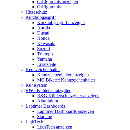
Griffgummis anzeigen
Griffgummis
Hitzeschutz
Kurzhubgasgriff
Kurzhubgasgriff anzeigen
Aprilia
Ducati
Honda
Kawasaki
Suzuki
Triumph
Yamaha
Ersatzteile
Kennzeichenhalter
Kennzeichenhalter anzeigen
MG Biketec Kennzeichenhalter
Kühlsystem
R&G Kühlerschutzgitter
R&G Kühlerschutzgitter anzeigen
Aluminium
Laptimer Dashboards
Laptimer Dashboards anzeigen
Starlane
LighTech
LighTech anzeigen