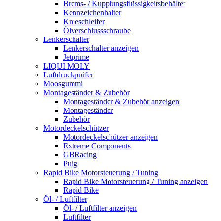
Brems- / Kupplungsflüssigkeitsbehälter
Kennzeichenhalter
Knieschleifer
Ölverschlussschraube
Lenkerschalter
Lenkerschalter anzeigen
Jetprime
LIQUI MOLY
Luftdruckprüfer
Moosgummi
Montageständer & Zubehör
Montageständer & Zubehör anzeigen
Montageständer
Zubehör
Motordeckelschützer
Motordeckelschützer anzeigen
Extreme Components
GBRacing
Puig
Rapid Bike Motorsteuerung / Tuning
Rapid Bike Motorsteuerung / Tuning anzeigen
Rapid Bike
Öl- / Luftfilter
Öl- / Luftfilter anzeigen
Luftfilter