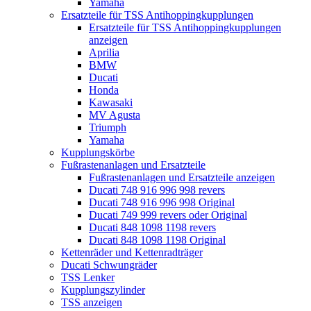
Yamaha
Ersatzteile für TSS Antihoppingkupplungen
Ersatzteile für TSS Antihoppingkupplungen
anzeigen
Aprilia
BMW
Ducati
Honda
Kawasaki
MV Agusta
Triumph
Yamaha
Kupplungskörbe
Fußrastenanlagen und Ersatzteile
Fußrastenanlagen und Ersatzteile anzeigen
Ducati 748 916 996 998 revers
Ducati 748 916 996 998 Original
Ducati 749 999 revers oder Original
Ducati 848 1098 1198 revers
Ducati 848 1098 1198 Original
Kettenräder und Kettenradträger
Ducati Schwungräder
TSS Lenker
Kupplungszylinder
TSS anzeigen