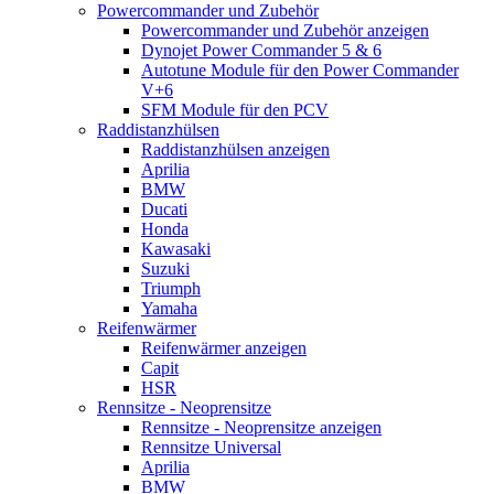
Powercommander und Zubehör
Powercommander und Zubehör anzeigen
Dynojet Power Commander 5 & 6
Autotune Module für den Power Commander
V+6
SFM Module für den PCV
Raddistanzhülsen
Raddistanzhülsen anzeigen
Aprilia
BMW
Ducati
Honda
Kawasaki
Suzuki
Triumph
Yamaha
Reifenwärmer
Reifenwärmer anzeigen
Capit
HSR
Rennsitze - Neoprensitze
Rennsitze - Neoprensitze anzeigen
Rennsitze Universal
Aprilia
BMW