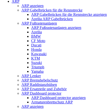
ARP
ARP anzeigen
ARP Gabelbrücken für die Rennstrecke
ARP Gabelbrücken für die Rennstrecke anzeigen
Aprilia ARP Gabelbrücken
ARP Fußrastenanlagen
ARP Fußrastenanlagen anzeigen
Aprilia
BMW
CF Moto
Ducati
Honda
Kawasaki
KTM
Suzuki
Triumph
Yamaha
ARP Lenker
ARP Bremshebelschutz
ARP Raddistanzhülsen
ARP Ersatzteile und Zubehör
ARP Dashboard protector
ARP Dashboard protector anzeigen
Armaturenbrettschutz ARP
ARP anzeigen