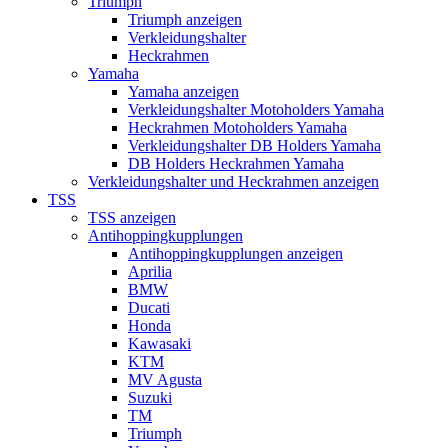
Triumph
Triumph anzeigen
Verkleidungshalter
Heckrahmen
Yamaha
Yamaha anzeigen
Verkleidungshalter Motoholders Yamaha
Heckrahmen Motoholders Yamaha
Verkleidungshalter DB Holders Yamaha
DB Holders Heckrahmen Yamaha
Verkleidungshalter und Heckrahmen anzeigen
TSS
TSS anzeigen
Antihoppingkupplungen
Antihoppingkupplungen anzeigen
Aprilia
BMW
Ducati
Honda
Kawasaki
KTM
MV Agusta
Suzuki
TM
Triumph