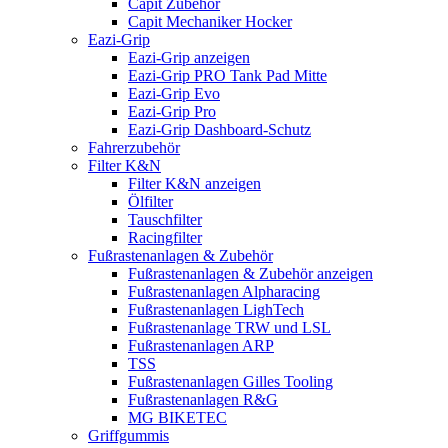
Capit Zubehör
Capit Mechaniker Hocker
Eazi-Grip
Eazi-Grip anzeigen
Eazi-Grip PRO Tank Pad Mitte
Eazi-Grip Evo
Eazi-Grip Pro
Eazi-Grip Dashboard-Schutz
Fahrerzubehör
Filter K&N
Filter K&N anzeigen
Ölfilter
Tauschfilter
Racingfilter
Fußrastenanlagen & Zubehör
Fußrastenanlagen & Zubehör anzeigen
Fußrastenanlagen Alpharacing
Fußrastenanlagen LighTech
Fußrastenanlage TRW und LSL
Fußrastenanlagen ARP
TSS
Fußrastenanlagen Gilles Tooling
Fußrastenanlagen R&G
MG BIKETEC
Griffgummis