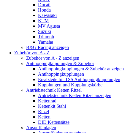
Ducati
Honda
Kawasaki
KTM
MV Agusta
Suzuki
Triumph
Yamaha
B&G Racing anzeigen
Zubehör von A - Z
Zubehör von A - Z anzeigen
Antihoppingkupplungen & Zubehör
Antihoppingkupplungen & Zubehör anzeigen
Antihoppingkupplungen
Ersatzteile für TSS Antihoppingkupplungen
Kupplungen und Kupplungskörbe
Antriebstechnik Ketten Ritzel
Antriebstechnik Ketten Ritzel anzeigen
Kettenrad
Kettenkit Stahl
Ritzel
Ketten
DID Kettensätze
Auspuffanlagen
Auspuffanlagen anzeigen