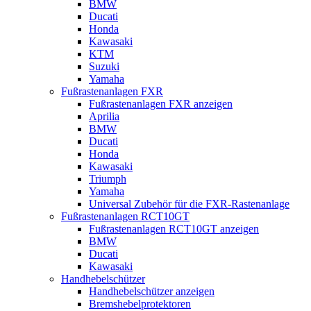
BMW
Ducati
Honda
Kawasaki
KTM
Suzuki
Yamaha
Fußrastenanlagen FXR
Fußrastenanlagen FXR anzeigen
Aprilia
BMW
Ducati
Honda
Kawasaki
Triumph
Yamaha
Universal Zubehör für die FXR-Rastenanlage
Fußrastenanlagen RCT10GT
Fußrastenanlagen RCT10GT anzeigen
BMW
Ducati
Kawasaki
Handhebelschützer
Handhebelschützer anzeigen
Bremshebelprotektoren