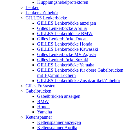
Kupplungshebelprotektoren
Lenker
Lenker - Zubehör
GILLES Lenkerböcke
GILLES Lenkerböcke anzeigen
Gilles Lenkerböcke Aprilia
GILLES Lenkerblöcke BMW
Gilles Lenkerblöcke Ducati
GILLES Lenkerböcke Honda
GILLES Lenkerböcke Kawasaki
Gilles Lenkerböcke MV Agusta
Gilles Lenkerblöcke Suzuki
GILLES Lenkerböcke Yamaha
GILLES Lenkerböcke für obere Gabelbrücken
mit 10,5mm Löchern
GILLES Lenkerböcke Zusatzartikel/Zubehör
Gilles Fußrasten
Gabelbrücken
Gabelbrücken anzeigen
BMW
Honda
Yamaha
Kettenspanner
Kettenspanner anzeigen
Kettenspanner Aprilia