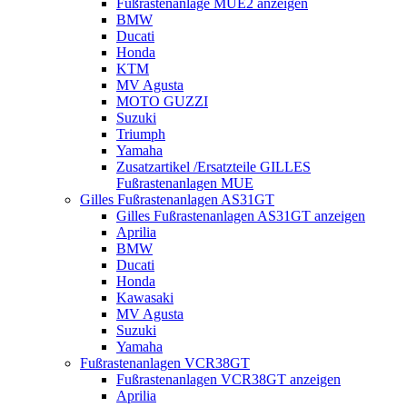
Fußrastenanlage MUE2 anzeigen
BMW
Ducati
Honda
KTM
MV Agusta
MOTO GUZZI
Suzuki
Triumph
Yamaha
Zusatzartikel /Ersatzteile GILLES
Fußrastenanlagen MUE
Gilles Fußrastenanlagen AS31GT
Gilles Fußrastenanlagen AS31GT anzeigen
Aprilia
BMW
Ducati
Honda
Kawasaki
MV Agusta
Suzuki
Yamaha
Fußrastenanlagen VCR38GT
Fußrastenanlagen VCR38GT anzeigen
Aprilia