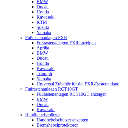
BMW
Ducati
Honda
Kawasaki
KTM
Suzuki
Yamaha
Fußrastenanlagen FXR
Fußrastenanlagen FXR anzeigen
Aprilia
BMW
Ducati
Honda
Kawasaki
Triumph
Yamaha
Universal Zubehör für die FXR-Rastenanlage
Fußrastenanlagen RCT10GT
Fußrastenanlagen RCT10GT anzeigen
BMW
Ducati
Kawasaki
Handhebelschützer
Handhebelschützer anzeigen
Bremshebelprotektoren