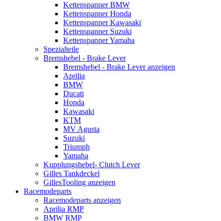
Kettenspanner BMW
Kettenspanner Honda
Kettenspanner Kawasaki
Kettenspanner Suzuki
Kettenspanner Yamaha
Spezialteile
Bremshebel - Brake Lever
Bremshebel - Brake Lever anzeigen
Aprilia
BMW
Ducati
Honda
Kawasaki
KTM
MV Agusta
Suzuki
Triumph
Yamaha
Kupplungshebel- Clutch Lever
Gilles Tankdeckel
GillesTooling anzeigen
Racemodeparts
Racemodeparts anzeigen
Aprilia RMP
BMW RMP