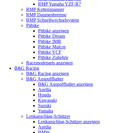
RMP Yamaha YZF-R7
RMP Kettenspanner
RMP Daumenbremse
RMP Schnellwechselsystem
Pitbike
Pitbike anzeigen
Pitbike Dream
Pitbike IMR
Pitbike Malcor
Pitbike YCF
Pitbike Zubehör
Racemodeparts anzeigen
B&G Racing
B&G Racing anzeigen
B&G Auspuffhalter
B&G Auspuffhalter anzeigen
Aprilia
Honda
Kawasaki
Suzuki
Yamaha
Lenkanschlag-Schützer
Lenkanschlag-Schützer anzeigen
Aprilia
BMW