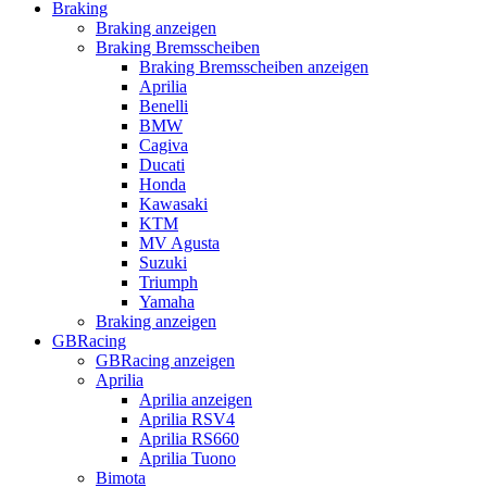
Braking
Braking anzeigen
Braking Bremsscheiben
Braking Bremsscheiben anzeigen
Aprilia
Benelli
BMW
Cagiva
Ducati
Honda
Kawasaki
KTM
MV Agusta
Suzuki
Triumph
Yamaha
Braking anzeigen
GBRacing
GBRacing anzeigen
Aprilia
Aprilia anzeigen
Aprilia RSV4
Aprilia RS660
Aprilia Tuono
Bimota