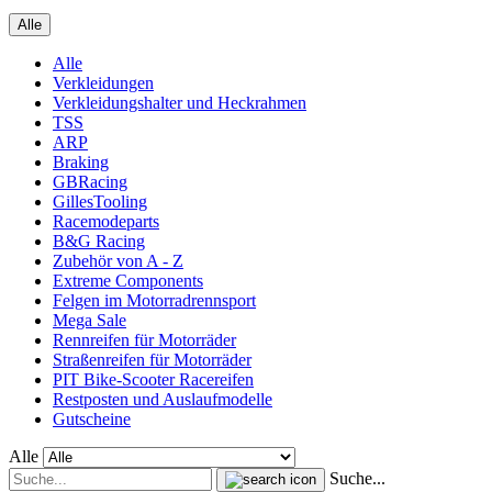
Alle
Alle
Verkleidungen
Verkleidungshalter und Heckrahmen
TSS
ARP
Braking
GBRacing
GillesTooling
Racemodeparts
B&G Racing
Zubehör von A - Z
Extreme Components
Felgen im Motorradrennsport
Mega Sale
Rennreifen für Motorräder
Straßenreifen für Motorräder
PIT Bike-Scooter Racereifen
Restposten und Auslaufmodelle
Gutscheine
Alle
Suche...