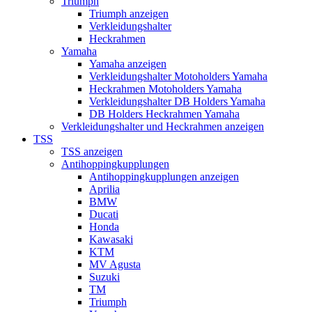
Triumph
Triumph anzeigen
Verkleidungshalter
Heckrahmen
Yamaha
Yamaha anzeigen
Verkleidungshalter Motoholders Yamaha
Heckrahmen Motoholders Yamaha
Verkleidungshalter DB Holders Yamaha
DB Holders Heckrahmen Yamaha
Verkleidungshalter und Heckrahmen anzeigen
TSS
TSS anzeigen
Antihoppingkupplungen
Antihoppingkupplungen anzeigen
Aprilia
BMW
Ducati
Honda
Kawasaki
KTM
MV Agusta
Suzuki
TM
Triumph