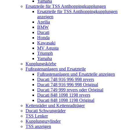
Yamaha
Ersatzteile für TSS Antihoppingkupplungen
Ersatzteile für TSS Antihoppingkupplungen
anzeigen
Aprilia
BMW
Ducati
Honda
Kawasaki
MV Agusta
Triumph
Yamaha
Kupplungskörbe
Fußrastenanlagen und Ersatzteile
Fußrastenanlagen und Ersatzteile anzeigen
Ducati 748 916 996 998 revers
Ducati 748 916 996 998 Original
Ducati 749 999 revers oder Original
Ducati 848 1098 1198 revers
Ducati 848 1098 1198 Original
Kettenräder und Kettenradträger
Ducati Schwungräder
TSS Lenker
Kupplungszylinder
TSS anzeigen