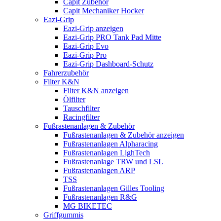
Capit Zubehör
Capit Mechaniker Hocker
Eazi-Grip
Eazi-Grip anzeigen
Eazi-Grip PRO Tank Pad Mitte
Eazi-Grip Evo
Eazi-Grip Pro
Eazi-Grip Dashboard-Schutz
Fahrerzubehör
Filter K&N
Filter K&N anzeigen
Ölfilter
Tauschfilter
Racingfilter
Fußrastenanlagen & Zubehör
Fußrastenanlagen & Zubehör anzeigen
Fußrastenanlagen Alpharacing
Fußrastenanlagen LighTech
Fußrastenanlage TRW und LSL
Fußrastenanlagen ARP
TSS
Fußrastenanlagen Gilles Tooling
Fußrastenanlagen R&G
MG BIKETEC
Griffgummis