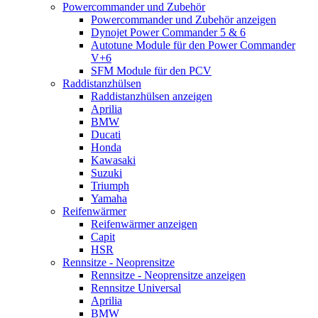
Powercommander und Zubehör
Powercommander und Zubehör anzeigen
Dynojet Power Commander 5 & 6
Autotune Module für den Power Commander
V+6
SFM Module für den PCV
Raddistanzhülsen
Raddistanzhülsen anzeigen
Aprilia
BMW
Ducati
Honda
Kawasaki
Suzuki
Triumph
Yamaha
Reifenwärmer
Reifenwärmer anzeigen
Capit
HSR
Rennsitze - Neoprensitze
Rennsitze - Neoprensitze anzeigen
Rennsitze Universal
Aprilia
BMW