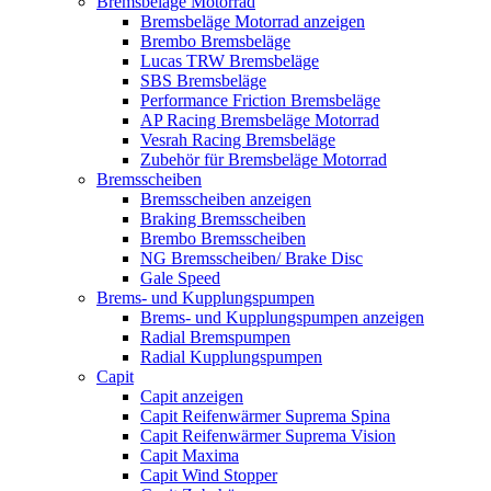
Bremsbeläge Motorrad
Bremsbeläge Motorrad anzeigen
Brembo Bremsbeläge
Lucas TRW Bremsbeläge
SBS Bremsbeläge
Performance Friction Bremsbeläge
AP Racing Bremsbeläge Motorrad
Vesrah Racing Bremsbeläge
Zubehör für Bremsbeläge Motorrad
Bremsscheiben
Bremsscheiben anzeigen
Braking Bremsscheiben
Brembo Bremsscheiben
NG Bremsscheiben/ Brake Disc
Gale Speed
Brems- und Kupplungspumpen
Brems- und Kupplungspumpen anzeigen
Radial Bremspumpen
Radial Kupplungspumpen
Capit
Capit anzeigen
Capit Reifenwärmer Suprema Spina
Capit Reifenwärmer Suprema Vision
Capit Maxima
Capit Wind Stopper