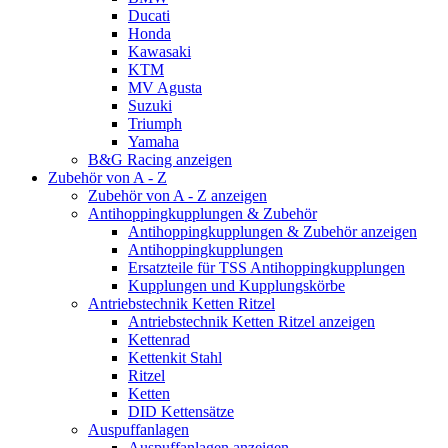
Ducati
Honda
Kawasaki
KTM
MV Agusta
Suzuki
Triumph
Yamaha
B&G Racing anzeigen
Zubehör von A - Z
Zubehör von A - Z anzeigen
Antihoppingkupplungen & Zubehör
Antihoppingkupplungen & Zubehör anzeigen
Antihoppingkupplungen
Ersatzteile für TSS Antihoppingkupplungen
Kupplungen und Kupplungskörbe
Antriebstechnik Ketten Ritzel
Antriebstechnik Ketten Ritzel anzeigen
Kettenrad
Kettenkit Stahl
Ritzel
Ketten
DID Kettensätze
Auspuffanlagen
Auspuffanlagen anzeigen