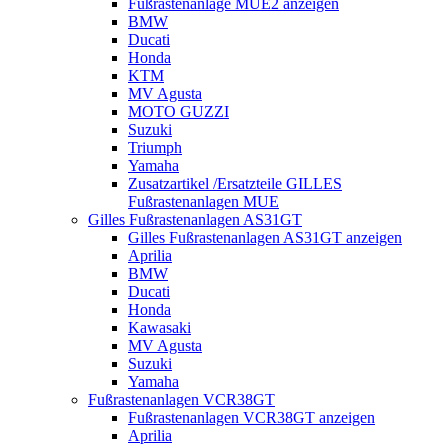
Fußrastenanlage MUE2 anzeigen
BMW
Ducati
Honda
KTM
MV Agusta
MOTO GUZZI
Suzuki
Triumph
Yamaha
Zusatzartikel /Ersatzteile GILLES
Fußrastenanlagen MUE
Gilles Fußrastenanlagen AS31GT
Gilles Fußrastenanlagen AS31GT anzeigen
Aprilia
BMW
Ducati
Honda
Kawasaki
MV Agusta
Suzuki
Yamaha
Fußrastenanlagen VCR38GT
Fußrastenanlagen VCR38GT anzeigen
Aprilia