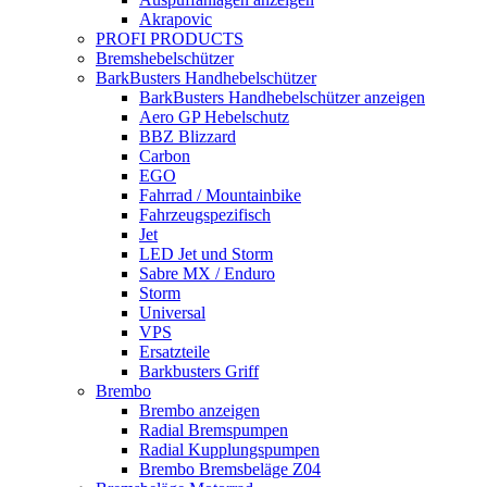
Akrapovic
PROFI PRODUCTS
Bremshebelschützer
BarkBusters Handhebelschützer
BarkBusters Handhebelschützer anzeigen
Aero GP Hebelschutz
BBZ Blizzard
Carbon
EGO
Fahrrad / Mountainbike
Fahrzeugspezifisch
Jet
LED Jet und Storm
Sabre MX / Enduro
Storm
Universal
VPS
Ersatzteile
Barkbusters Griff
Brembo
Brembo anzeigen
Radial Bremspumpen
Radial Kupplungspumpen
Brembo Bremsbeläge Z04