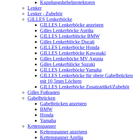
Kupplungshebelprotektoren
Lenker
Lenker - Zubehör
GILLES Lenkerböcke
GILLES Lenkerböcke anzeigen
Gilles Lenkerböcke Aprilia
GILLES Lenkerblöcke BMW
Gilles Lenkerblöcke Ducati
GILLES Lenkerböcke Honda
GILLES Lenkerböcke Kawasaki
Gilles Lenkerböcke MV Agusta
Gilles Lenkerblöcke Suzuki
GILLES Lenkerböcke Yamaha
GILLES Lenkerböcke für obere Gabelbrücken
mit 10,5mm Löchern
GILLES Lenkerböcke Zusatzartikel/Zubehör
Gilles Fußrasten
Gabelbrücken
Gabelbrücken anzeigen
BMW
Honda
Yamaha
Kettenspanner
Kettenspanner anzeigen
Kettenspanner Aprilia