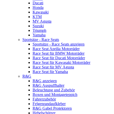
Ducati
Honda
Kawasaki
KTM
MV Agusta
Suzuki
Triumph
Yamaha
Sportsitze - Race Seats
Sportsitze - Race Seats anzeigen
Race Seat Aprilia Motorräder
Race Seat für BMW Motorräder
Race Seat für Ducati Motorräder
Race Seat für Kawasaki Motorräder
Race Seat für MV Agusta
Race Seat für Yamaha
R&G
R&G anzeigen
R&G Auspuffhalter
Beleuchtung und Zubehör
Boxen und Montageteppich
Fahrerzubehör
Felgenrandaufkleber
R&G Gabel Protektoren
Hebelschützer