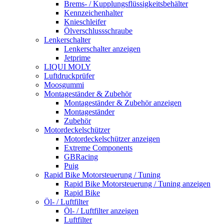
Brems- / Kupplungsflüssigkeitsbehälter
Kennzeichenhalter
Knieschleifer
Ölverschlussschraube
Lenkerschalter
Lenkerschalter anzeigen
Jetprime
LIQUI MOLY
Luftdruckprüfer
Moosgummi
Montageständer & Zubehör
Montageständer & Zubehör anzeigen
Montageständer
Zubehör
Motordeckelschützer
Motordeckelschützer anzeigen
Extreme Components
GBRacing
Puig
Rapid Bike Motorsteuerung / Tuning
Rapid Bike Motorsteuerung / Tuning anzeigen
Rapid Bike
Öl- / Luftfilter
Öl- / Luftfilter anzeigen
Luftfilter