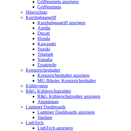
Griffgummis anzeigen
Griffgummis
Hitzeschutz
Kurzhubgasgriff
Kurzhubgasgriff anzeigen
Aprilia
Ducati
Honda
Kawasaki
Suzuki
Triumph
Yamaha
Ersatzteile
Kennzeichenhalter
Kennzeichenhalter anzeigen
MG Biketec Kennzeichenhalter
Kühlsystem
R&G Kühlerschutzgitter
R&G Kühlerschutzgitter anzeigen
Aluminium
Laptimer Dashboards
Laptimer Dashboards anzeigen
Starlane
LighTech
LighTech anzeigen