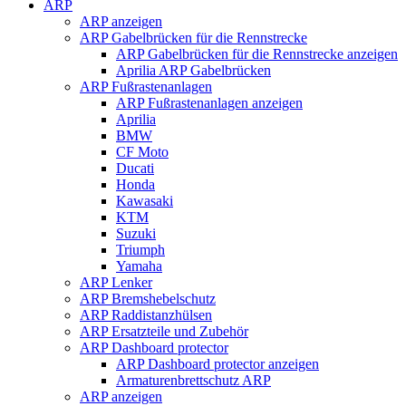
ARP
ARP anzeigen
ARP Gabelbrücken für die Rennstrecke
ARP Gabelbrücken für die Rennstrecke anzeigen
Aprilia ARP Gabelbrücken
ARP Fußrastenanlagen
ARP Fußrastenanlagen anzeigen
Aprilia
BMW
CF Moto
Ducati
Honda
Kawasaki
KTM
Suzuki
Triumph
Yamaha
ARP Lenker
ARP Bremshebelschutz
ARP Raddistanzhülsen
ARP Ersatzteile und Zubehör
ARP Dashboard protector
ARP Dashboard protector anzeigen
Armaturenbrettschutz ARP
ARP anzeigen