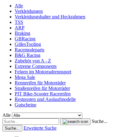
Alle
Verkleidungen
Verkleidungshalter und Heckrahmen
TSS
ARP
Braking
GBRacing
GillesTooling
Racemodeparts
B&G Racing
Zubehör von A - Z
Extreme Components
Felgen im Motorradrennsport
Mega Sale
Rennreifen für Motorräder
Straßenreifen für Motorräder
PIT Bike-Scooter Racereifen
Restposten und Auslaufmodelle
Gutscheine
Alle
Suche...
Erweiterte Suche
Suche...