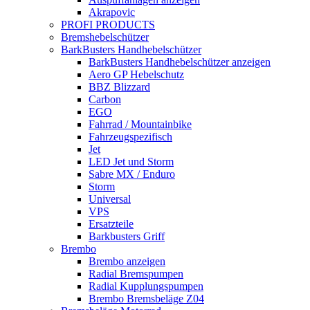
Akrapovic
PROFI PRODUCTS
Bremshebelschützer
BarkBusters Handhebelschützer
BarkBusters Handhebelschützer anzeigen
Aero GP Hebelschutz
BBZ Blizzard
Carbon
EGO
Fahrrad / Mountainbike
Fahrzeugspezifisch
Jet
LED Jet und Storm
Sabre MX / Enduro
Storm
Universal
VPS
Ersatzteile
Barkbusters Griff
Brembo
Brembo anzeigen
Radial Bremspumpen
Radial Kupplungspumpen
Brembo Bremsbeläge Z04