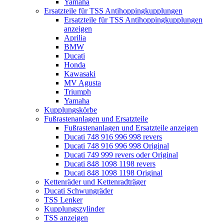
Yamaha
Ersatzteile für TSS Antihoppingkupplungen
Ersatzteile für TSS Antihoppingkupplungen
anzeigen
Aprilia
BMW
Ducati
Honda
Kawasaki
MV Agusta
Triumph
Yamaha
Kupplungskörbe
Fußrastenanlagen und Ersatzteile
Fußrastenanlagen und Ersatzteile anzeigen
Ducati 748 916 996 998 revers
Ducati 748 916 996 998 Original
Ducati 749 999 revers oder Original
Ducati 848 1098 1198 revers
Ducati 848 1098 1198 Original
Kettenräder und Kettenradträger
Ducati Schwungräder
TSS Lenker
Kupplungszylinder
TSS anzeigen