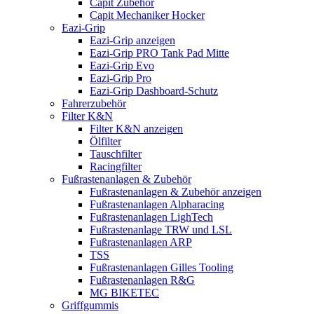
Capit Zubehör
Capit Mechaniker Hocker
Eazi-Grip
Eazi-Grip anzeigen
Eazi-Grip PRO Tank Pad Mitte
Eazi-Grip Evo
Eazi-Grip Pro
Eazi-Grip Dashboard-Schutz
Fahrerzubehör
Filter K&N
Filter K&N anzeigen
Ölfilter
Tauschfilter
Racingfilter
Fußrastenanlagen & Zubehör
Fußrastenanlagen & Zubehör anzeigen
Fußrastenanlagen Alpharacing
Fußrastenanlagen LighTech
Fußrastenanlage TRW und LSL
Fußrastenanlagen ARP
TSS
Fußrastenanlagen Gilles Tooling
Fußrastenanlagen R&G
MG BIKETEC
Griffgummis