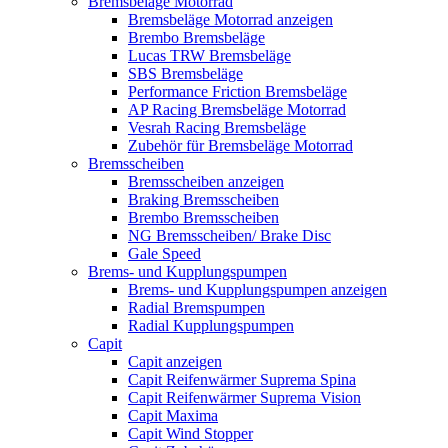
Bremsbeläge Motorrad
Bremsbeläge Motorrad anzeigen
Brembo Bremsbeläge
Lucas TRW Bremsbeläge
SBS Bremsbeläge
Performance Friction Bremsbeläge
AP Racing Bremsbeläge Motorrad
Vesrah Racing Bremsbeläge
Zubehör für Bremsbeläge Motorrad
Bremsscheiben
Bremsscheiben anzeigen
Braking Bremsscheiben
Brembo Bremsscheiben
NG Bremsscheiben/ Brake Disc
Gale Speed
Brems- und Kupplungspumpen
Brems- und Kupplungspumpen anzeigen
Radial Bremspumpen
Radial Kupplungspumpen
Capit
Capit anzeigen
Capit Reifenwärmer Suprema Spina
Capit Reifenwärmer Suprema Vision
Capit Maxima
Capit Wind Stopper