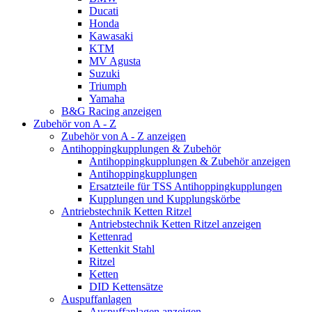
Ducati
Honda
Kawasaki
KTM
MV Agusta
Suzuki
Triumph
Yamaha
B&G Racing anzeigen
Zubehör von A - Z
Zubehör von A - Z anzeigen
Antihoppingkupplungen & Zubehör
Antihoppingkupplungen & Zubehör anzeigen
Antihoppingkupplungen
Ersatzteile für TSS Antihoppingkupplungen
Kupplungen und Kupplungskörbe
Antriebstechnik Ketten Ritzel
Antriebstechnik Ketten Ritzel anzeigen
Kettenrad
Kettenkit Stahl
Ritzel
Ketten
DID Kettensätze
Auspuffanlagen
Auspuffanlagen anzeigen