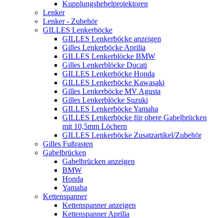
Kupplungshebelprotektoren
Lenker
Lenker - Zubehör
GILLES Lenkerböcke
GILLES Lenkerböcke anzeigen
Gilles Lenkerböcke Aprilia
GILLES Lenkerblöcke BMW
Gilles Lenkerblöcke Ducati
GILLES Lenkerböcke Honda
GILLES Lenkerböcke Kawasaki
Gilles Lenkerböcke MV Agusta
Gilles Lenkerblöcke Suzuki
GILLES Lenkerböcke Yamaha
GILLES Lenkerböcke für obere Gabelbrücken
mit 10,5mm Löchern
GILLES Lenkerböcke Zusatzartikel/Zubehör
Gilles Fußrasten
Gabelbrücken
Gabelbrücken anzeigen
BMW
Honda
Yamaha
Kettenspanner
Kettenspanner anzeigen
Kettenspanner Aprilia