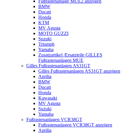
Fußrastenanlage MUE2 anzeigen
BMW
Ducati
Honda
KTM
MV Agusta
MOTO GUZZI
Suzuki
Triumph
Yamaha
Zusatzartikel /Ersatzteile GILLES
Fußrastenanlagen MUE
Gilles Fußrastenanlagen AS31GT
Gilles Fußrastenanlagen AS31GT anzeigen
Aprilia
BMW
Ducati
Honda
Kawasaki
MV Agusta
Suzuki
Yamaha
Fußrastenanlagen VCR38GT
Fußrastenanlagen VCR38GT anzeigen
Aprilia