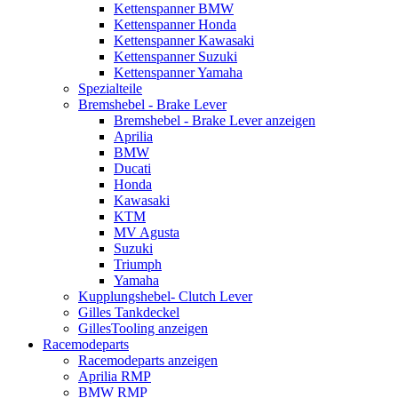
Kettenspanner BMW
Kettenspanner Honda
Kettenspanner Kawasaki
Kettenspanner Suzuki
Kettenspanner Yamaha
Spezialteile
Bremshebel - Brake Lever
Bremshebel - Brake Lever anzeigen
Aprilia
BMW
Ducati
Honda
Kawasaki
KTM
MV Agusta
Suzuki
Triumph
Yamaha
Kupplungshebel- Clutch Lever
Gilles Tankdeckel
GillesTooling anzeigen
Racemodeparts
Racemodeparts anzeigen
Aprilia RMP
BMW RMP