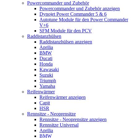
Powercommander und Zubehör
Powercommander und Zubehör anzeigen
Dynojet Power Commander 5 & 6
Autotune Module für den Power Commander
V+6
SFM Module für den PCV
Raddistanzhülsen
Raddistanzhülsen anzeigen
Aprilia
BMW
Ducati
Honda
Kawasaki
Suzuki
Triumph
Yamaha
Reifenwärmer
Reifenwärmer anzeigen
Capit
HSR
Rennsitze - Neoprensitze
Rennsitze - Neoprensitze anzeigen
Rennsitze Universal
Aprilia
BMW