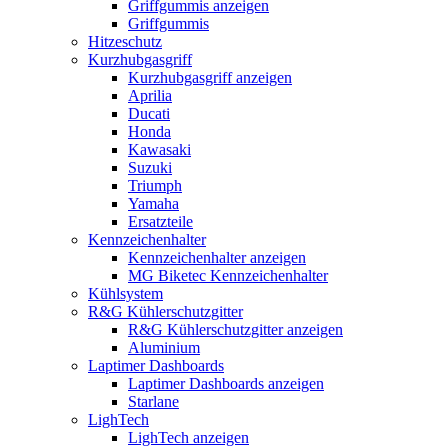
Griffgummis anzeigen
Griffgummis
Hitzeschutz
Kurzhubgasgriff
Kurzhubgasgriff anzeigen
Aprilia
Ducati
Honda
Kawasaki
Suzuki
Triumph
Yamaha
Ersatzteile
Kennzeichenhalter
Kennzeichenhalter anzeigen
MG Biketec Kennzeichenhalter
Kühlsystem
R&G Kühlerschutzgitter
R&G Kühlerschutzgitter anzeigen
Aluminium
Laptimer Dashboards
Laptimer Dashboards anzeigen
Starlane
LighTech
LighTech anzeigen