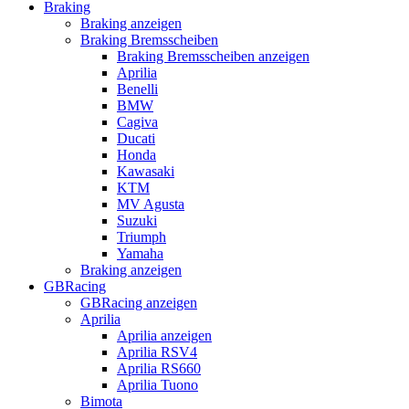
Braking
Braking anzeigen
Braking Bremsscheiben
Braking Bremsscheiben anzeigen
Aprilia
Benelli
BMW
Cagiva
Ducati
Honda
Kawasaki
KTM
MV Agusta
Suzuki
Triumph
Yamaha
Braking anzeigen
GBRacing
GBRacing anzeigen
Aprilia
Aprilia anzeigen
Aprilia RSV4
Aprilia RS660
Aprilia Tuono
Bimota