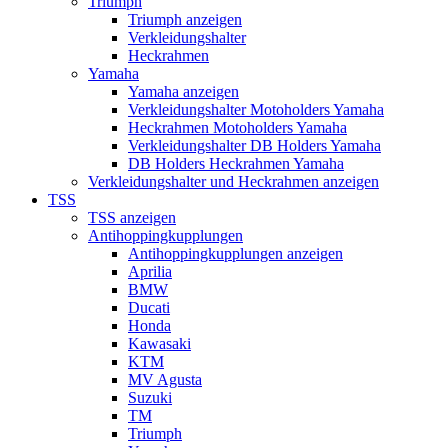
Triumph
Triumph anzeigen
Verkleidungshalter
Heckrahmen
Yamaha
Yamaha anzeigen
Verkleidungshalter Motoholders Yamaha
Heckrahmen Motoholders Yamaha
Verkleidungshalter DB Holders Yamaha
DB Holders Heckrahmen Yamaha
Verkleidungshalter und Heckrahmen anzeigen
TSS
TSS anzeigen
Antihoppingkupplungen
Antihoppingkupplungen anzeigen
Aprilia
BMW
Ducati
Honda
Kawasaki
KTM
MV Agusta
Suzuki
TM
Triumph