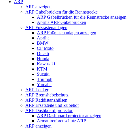
ARP
ARP anzeigen
ARP Gabelbrücken für die Rennstrecke
ARP Gabelbrücken für die Rennstrecke anzeigen
Aprilia ARP Gabelbrücken
ARP Fußrastenanlagen
ARP Fußrastenanlagen anzeigen
Aprilia
BMW
CF Moto
Ducati
Honda
Kawasaki
KTM
Suzuki
Triumph
Yamaha
ARP Lenker
ARP Bremshebelschutz
ARP Raddistanzhülsen
ARP Ersatzteile und Zubehör
ARP Dashboard protector
ARP Dashboard protector anzeigen
Armaturenbrettschutz ARP
ARP anzeigen