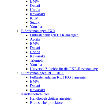
BMW
Ducati
Honda
Kawasaki
KTM
Suzuki
Yamaha
Fußrastenanlagen FXR
Fußrastenanlagen FXR anzeigen
Aprilia
BMW
Ducati
Honda
Kawasaki
Triumph
Yamaha
Universal Zubehör für die FXR-Rastenanlage
Fußrastenanlagen RCT10GT
Fußrastenanlagen RCT10GT anzeigen
BMW
Ducati
Kawasaki
Handhebelschützer
Handhebelschützer anzeigen
Bremshebelprotektoren