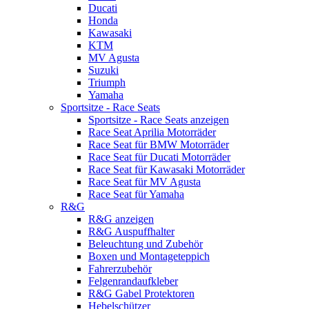
Ducati
Honda
Kawasaki
KTM
MV Agusta
Suzuki
Triumph
Yamaha
Sportsitze - Race Seats
Sportsitze - Race Seats anzeigen
Race Seat Aprilia Motorräder
Race Seat für BMW Motorräder
Race Seat für Ducati Motorräder
Race Seat für Kawasaki Motorräder
Race Seat für MV Agusta
Race Seat für Yamaha
R&G
R&G anzeigen
R&G Auspuffhalter
Beleuchtung und Zubehör
Boxen und Montageteppich
Fahrerzubehör
Felgenrandaufkleber
R&G Gabel Protektoren
Hebelschützer