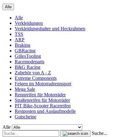
Alle
Alle
Verkleidungen
Verkleidungshalter und Heckrahmen
TSS
ARP
Braking
GBRacing
GillesTooling
Racemodeparts
B&G Racing
Zubehör von A - Z
Extreme Components
Felgen im Motorradrennsport
Mega Sale
Rennreifen für Motorräder
Straßenreifen für Motorräder
PIT Bike-Scooter Racereifen
Restposten und Auslaufmodelle
Gutscheine
Alle
Suche...