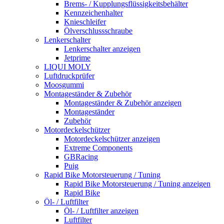
Brems- / Kupplungsflüssigkeitsbehälter
Kennzeichenhalter
Knieschleifer
Ölverschlussschraube
Lenkerschalter
Lenkerschalter anzeigen
Jetprime
LIQUI MOLY
Luftdruckprüfer
Moosgummi
Montageständer & Zubehör
Montageständer & Zubehör anzeigen
Montageständer
Zubehör
Motordeckelschützer
Motordeckelschützer anzeigen
Extreme Components
GBRacing
Puig
Rapid Bike Motorsteuerung / Tuning
Rapid Bike Motorsteuerung / Tuning anzeigen
Rapid Bike
Öl- / Luftfilter
Öl- / Luftfilter anzeigen
Luftfilter