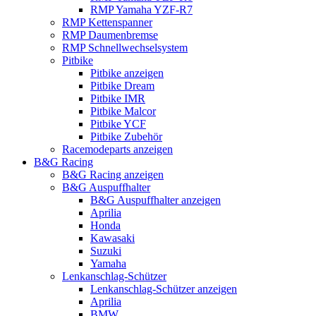
RMP Yamaha YZF-R7
RMP Kettenspanner
RMP Daumenbremse
RMP Schnellwechselsystem
Pitbike
Pitbike anzeigen
Pitbike Dream
Pitbike IMR
Pitbike Malcor
Pitbike YCF
Pitbike Zubehör
Racemodeparts anzeigen
B&G Racing
B&G Racing anzeigen
B&G Auspuffhalter
B&G Auspuffhalter anzeigen
Aprilia
Honda
Kawasaki
Suzuki
Yamaha
Lenkanschlag-Schützer
Lenkanschlag-Schützer anzeigen
Aprilia
BMW