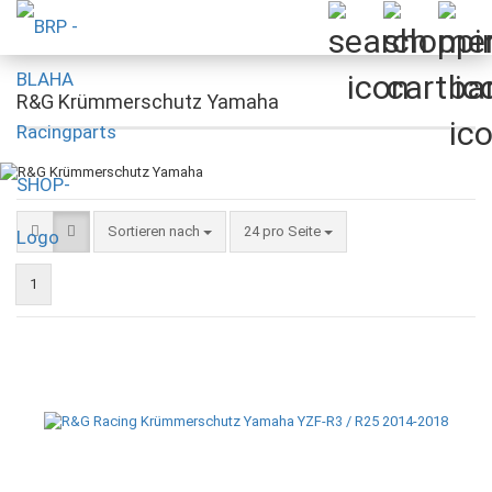
R&G Krümmerschutz Yamaha
Sortieren nach
pro Seite
Sortieren nach
24 pro Seite
1