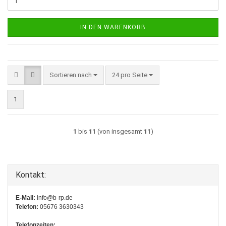
IN DEN WARENKORB
Sortieren nach
pro Seite
Sortieren nach
24 pro Seite
1
1
bis
11
(von insgesamt
11
)
Kontakt:
E-Mail:
info@b-rp.de
Telefon:
05676 3630343
Telefonzeiten: