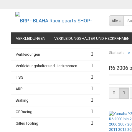
Alle
VERKLEIDUNGEN
VERKLEIDUNGSHALTER UND HECKRAHMEN
EXTREME COMPONENTS
FELGEN IM MOTORRADRENNSPORT
»
Startseite
Verkleidungen
RESTPOSTEN UND AUSLAUFMODELLE
GUTSCHEINE
Verkleidungshalter und Heckrahmen
R6 2006 b
TSS
ARP
Braking
GBRacing
GillesTooling