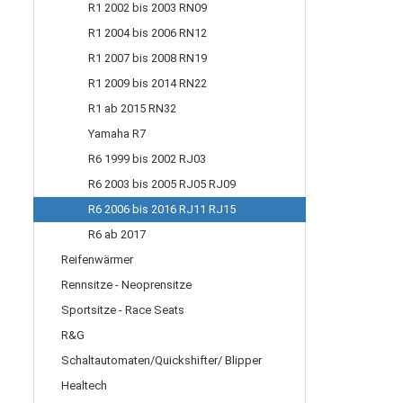
R1 2002 bis 2003 RN09
R1 2004 bis 2006 RN12
R1 2007 bis 2008 RN19
R1 2009 bis 2014 RN22
R1 ab 2015 RN32
Yamaha R7
R6 1999 bis 2002 RJ03
R6 2003 bis 2005 RJ05 RJ09
R6 2006 bis 2016 RJ11 RJ15
R6 ab 2017
Reifenwärmer
Rennsitze - Neoprensitze
Sportsitze - Race Seats
R&G
Schaltautomaten/Quickshifter/ Blipper
Healtech