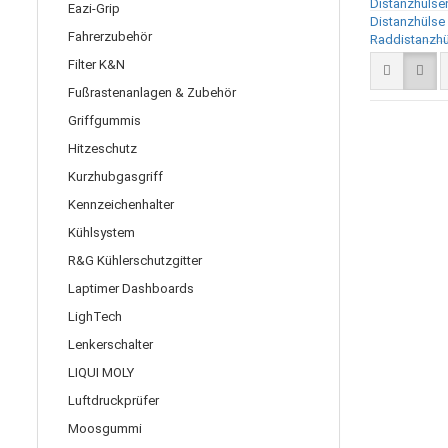
Eazi-Grip
Fahrerzubehör
Filter K&N
Fußrastenanlagen & Zubehör
Griffgummis
Hitzeschutz
Kurzhubgasgriff
Kennzeichenhalter
Kühlsystem
R&G Kühlerschutzgitter
Laptimer Dashboards
LighTech
Lenkerschalter
LIQUI MOLY
Luftdruckprüfer
Moosgummi