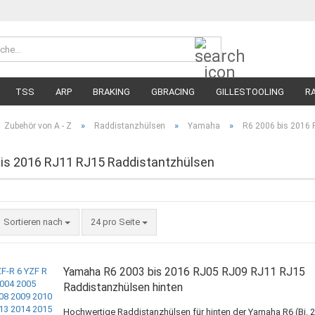
Suche...
Währung 
Lieferland
TSS
ARP
BRAKING
GBRACING
GILLESTOOLING
R
MEGA SALE
RENNREIFEN FÜR MOTORRÄDER
STRASSENREIFE
»
»
»
Zubehör von A - Z
Raddistanzhülsen
Yamaha
R6 2006 bis 2016
is 2016 RJ11 RJ15 Raddistantzhülsen
Sortieren nach
pro Seite
Sortieren nach
24 pro Seite
Yamaha R6 2003 bis 2016 RJ05 RJ09 RJ11 RJ15
Raddistanzhülsen hinten
Hochwertige Raddistanzhülsen für hinten der Yamaha R6 (Bj. 