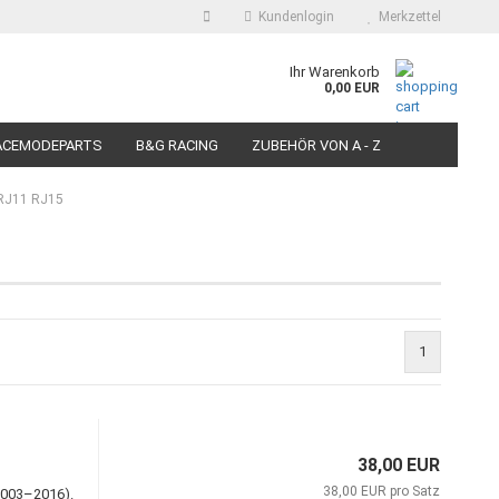
Kundenlogin
Merkzettel
auswählen
Ihr Warenkorb
0,00 EUR
E-Mail
ACEMODEPARTS
B&G RACING
ZUBEHÖR VON A - Z
N FÜR MOTORRÄDER
PIT BIKE-SCOOTER RACEREIFEN
Passwort
 RJ11 RJ15
Konto erstellen
1
Passwort vergessen?
38,00 EUR
38,00 EUR pro Satz
2003–2016).