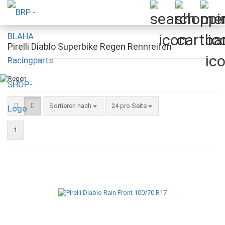
Pirelli Diablo Superbike Regen Rennreifen
Sortieren nach
pro Seite
Sortieren nach
24 pro Seite
1