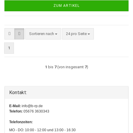
ZUM ARTIKEL
Sortieren nach
pro Seite
Sortieren nach
24 pro Seite
1
1
bis
7
(von insgesamt
7
)
Kontakt:
E-Mail:
info@b-rp.de
Telefon:
05676 3630343
Telefonzeiten:
MO - DO: 10:00 - 12:00 und 13:00 - 16:30