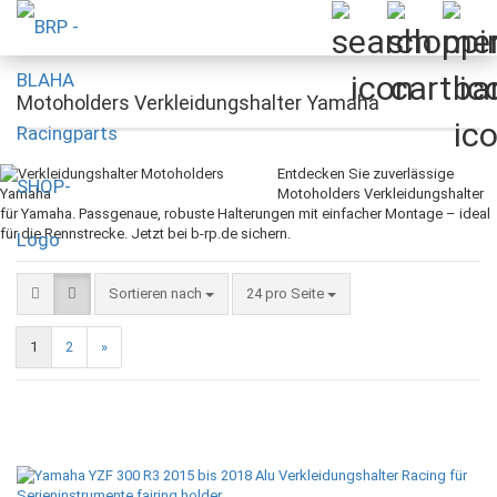
Motoholders Verkleidungshalter Yamaha
Entdecken Sie zuverlässige
Motoholders Verkleidungshalter
für Yamaha. Passgenaue, robuste Halterungen mit einfacher Montage – ideal
für die Rennstrecke. Jetzt bei b-rp.de sichern.
Sortieren nach
pro Seite
Sortieren nach
24 pro Seite
1
2
»