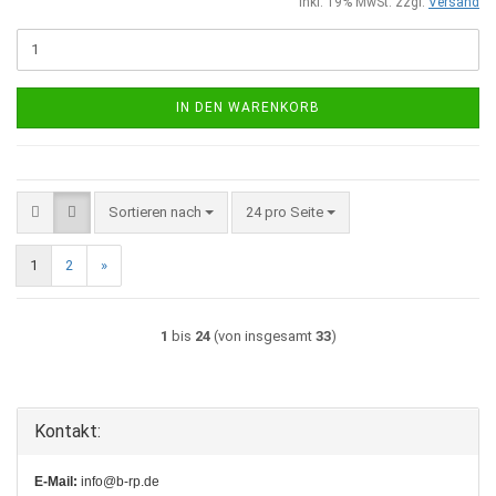
inkl. 19% MwSt. zzgl.
Versand
IN DEN WARENKORB
Sortieren nach
pro Seite
Sortieren nach
24 pro Seite
1
2
»
1
bis
24
(von insgesamt
33
)
Kontakt:
E-Mail:
info@b-rp.de