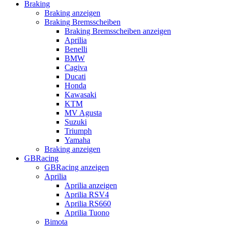
Braking
Braking anzeigen
Braking Bremsscheiben
Braking Bremsscheiben anzeigen
Aprilia
Benelli
BMW
Cagiva
Ducati
Honda
Kawasaki
KTM
MV Agusta
Suzuki
Triumph
Yamaha
Braking anzeigen
GBRacing
GBRacing anzeigen
Aprilia
Aprilia anzeigen
Aprilia RSV4
Aprilia RS660
Aprilia Tuono
Bimota