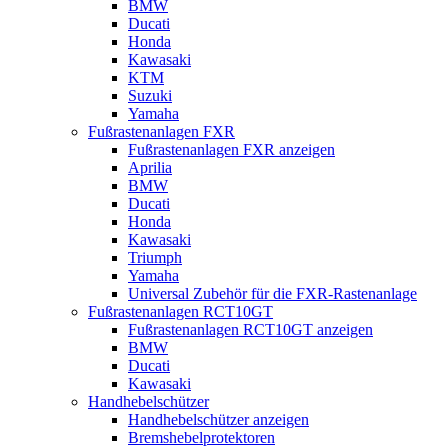
BMW
Ducati
Honda
Kawasaki
KTM
Suzuki
Yamaha
Fußrastenanlagen FXR
Fußrastenanlagen FXR anzeigen
Aprilia
BMW
Ducati
Honda
Kawasaki
Triumph
Yamaha
Universal Zubehör für die FXR-Rastenanlage
Fußrastenanlagen RCT10GT
Fußrastenanlagen RCT10GT anzeigen
BMW
Ducati
Kawasaki
Handhebelschützer
Handhebelschützer anzeigen
Bremshebelprotektoren