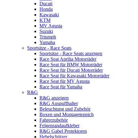
Ducati
Honda
Kawasaki
KTM
MV Agusta
Suzuki
Triumph
Yamaha
Sportsitze - Race Seats
Sportsitze - Race Seats anzeigen
Race Seat Aprilia Motorräder
Race Seat für BMW Motorräder
Race Seat für Ducati Motorräder
Race Seat für Kawasaki Motorräder
Race Seat für MV Agusta
Race Seat für Yamaha
R&G
R&G anzeigen
R&G Auspuffhalter
Beleuchtung und Zubehör
Boxen und Montageteppich
Fahrerzubehör
Felgenrandaufkleber
R&G Gabel Protektoren
Hebelschützer