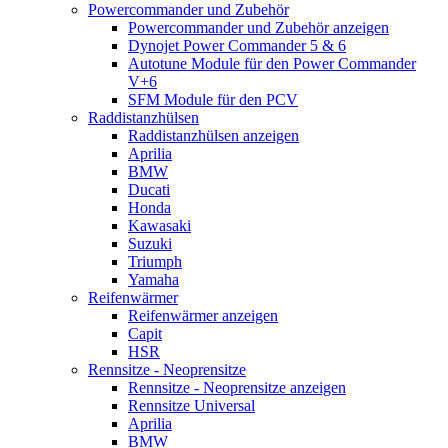
Powercommander und Zubehör
Powercommander und Zubehör anzeigen
Dynojet Power Commander 5 & 6
Autotune Module für den Power Commander
V+6
SFM Module für den PCV
Raddistanzhülsen
Raddistanzhülsen anzeigen
Aprilia
BMW
Ducati
Honda
Kawasaki
Suzuki
Triumph
Yamaha
Reifenwärmer
Reifenwärmer anzeigen
Capit
HSR
Rennsitze - Neoprensitze
Rennsitze - Neoprensitze anzeigen
Rennsitze Universal
Aprilia
BMW