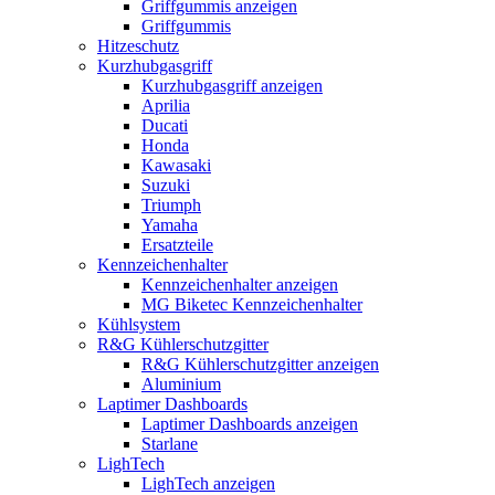
Griffgummis anzeigen
Griffgummis
Hitzeschutz
Kurzhubgasgriff
Kurzhubgasgriff anzeigen
Aprilia
Ducati
Honda
Kawasaki
Suzuki
Triumph
Yamaha
Ersatzteile
Kennzeichenhalter
Kennzeichenhalter anzeigen
MG Biketec Kennzeichenhalter
Kühlsystem
R&G Kühlerschutzgitter
R&G Kühlerschutzgitter anzeigen
Aluminium
Laptimer Dashboards
Laptimer Dashboards anzeigen
Starlane
LighTech
LighTech anzeigen