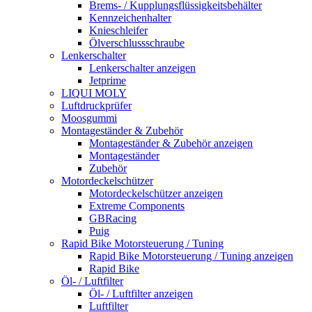
Brems- / Kupplungsflüssigkeitsbehälter
Kennzeichenhalter
Knieschleifer
Ölverschlussschraube
Lenkerschalter
Lenkerschalter anzeigen
Jetprime
LIQUI MOLY
Luftdruckprüfer
Moosgummi
Montageständer & Zubehör
Montageständer & Zubehör anzeigen
Montageständer
Zubehör
Motordeckelschützer
Motordeckelschützer anzeigen
Extreme Components
GBRacing
Puig
Rapid Bike Motorsteuerung / Tuning
Rapid Bike Motorsteuerung / Tuning anzeigen
Rapid Bike
Öl- / Luftfilter
Öl- / Luftfilter anzeigen
Luftfilter