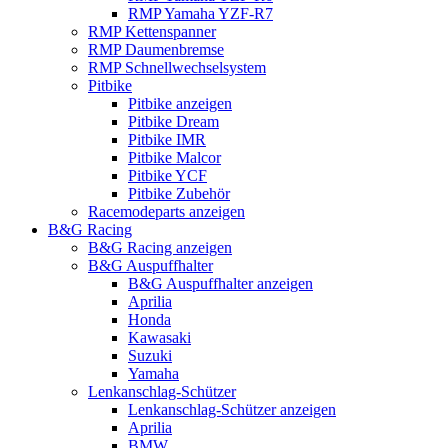
RMP Yamaha YZF-R7
RMP Kettenspanner
RMP Daumenbremse
RMP Schnellwechselsystem
Pitbike
Pitbike anzeigen
Pitbike Dream
Pitbike IMR
Pitbike Malcor
Pitbike YCF
Pitbike Zubehör
Racemodeparts anzeigen
B&G Racing
B&G Racing anzeigen
B&G Auspuffhalter
B&G Auspuffhalter anzeigen
Aprilia
Honda
Kawasaki
Suzuki
Yamaha
Lenkanschlag-Schützer
Lenkanschlag-Schützer anzeigen
Aprilia
BMW