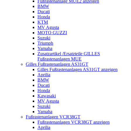
Fußrastenanlage MUE2 anzeigen
BMW
Ducati
Honda
KTM
MV Agusta
MOTO GUZZI
Suzuki
Triumph
Yamaha
Zusatzartikel /Ersatzteile GILLES
Fußrastenanlagen MUE
Gilles Fußrastenanlagen AS31GT
Gilles Fußrastenanlagen AS31GT anzeigen
Aprilia
BMW
Ducati
Honda
Kawasaki
MV Agusta
Suzuki
Yamaha
Fußrastenanlagen VCR38GT
Fußrastenanlagen VCR38GT anzeigen
Aprilia