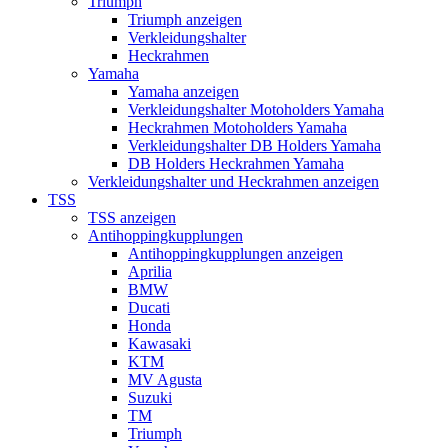
Triumph
Triumph anzeigen
Verkleidungshalter
Heckrahmen
Yamaha
Yamaha anzeigen
Verkleidungshalter Motoholders Yamaha
Heckrahmen Motoholders Yamaha
Verkleidungshalter DB Holders Yamaha
DB Holders Heckrahmen Yamaha
Verkleidungshalter und Heckrahmen anzeigen
TSS
TSS anzeigen
Antihoppingkupplungen
Antihoppingkupplungen anzeigen
Aprilia
BMW
Ducati
Honda
Kawasaki
KTM
MV Agusta
Suzuki
TM
Triumph