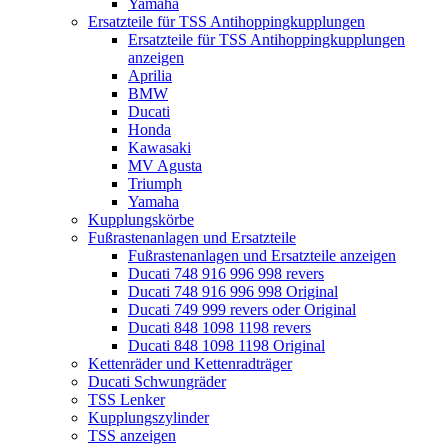
Yamaha
Ersatzteile für TSS Antihoppingkupplungen
Ersatzteile für TSS Antihoppingkupplungen
anzeigen
Aprilia
BMW
Ducati
Honda
Kawasaki
MV Agusta
Triumph
Yamaha
Kupplungskörbe
Fußrastenanlagen und Ersatzteile
Fußrastenanlagen und Ersatzteile anzeigen
Ducati 748 916 996 998 revers
Ducati 748 916 996 998 Original
Ducati 749 999 revers oder Original
Ducati 848 1098 1198 revers
Ducati 848 1098 1198 Original
Kettenräder und Kettenradträger
Ducati Schwungräder
TSS Lenker
Kupplungszylinder
TSS anzeigen