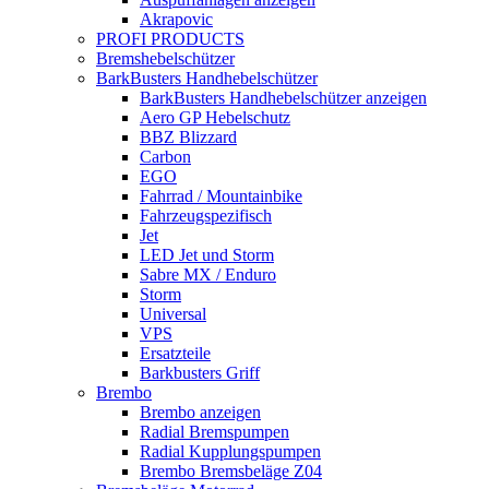
Akrapovic
PROFI PRODUCTS
Bremshebelschützer
BarkBusters Handhebelschützer
BarkBusters Handhebelschützer anzeigen
Aero GP Hebelschutz
BBZ Blizzard
Carbon
EGO
Fahrrad / Mountainbike
Fahrzeugspezifisch
Jet
LED Jet und Storm
Sabre MX / Enduro
Storm
Universal
VPS
Ersatzteile
Barkbusters Griff
Brembo
Brembo anzeigen
Radial Bremspumpen
Radial Kupplungspumpen
Brembo Bremsbeläge Z04