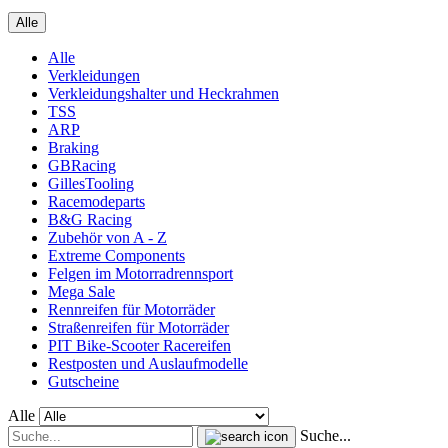
Alle
Alle
Verkleidungen
Verkleidungshalter und Heckrahmen
TSS
ARP
Braking
GBRacing
GillesTooling
Racemodeparts
B&G Racing
Zubehör von A - Z
Extreme Components
Felgen im Motorradrennsport
Mega Sale
Rennreifen für Motorräder
Straßenreifen für Motorräder
PIT Bike-Scooter Racereifen
Restposten und Auslaufmodelle
Gutscheine
Alle
Suche...