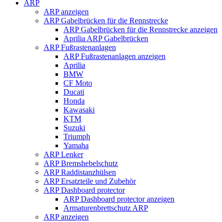
ARP
ARP anzeigen
ARP Gabelbrücken für die Rennstrecke
ARP Gabelbrücken für die Rennstrecke anzeigen
Aprilia ARP Gabelbrücken
ARP Fußrastenanlagen
ARP Fußrastenanlagen anzeigen
Aprilia
BMW
CF Moto
Ducati
Honda
Kawasaki
KTM
Suzuki
Triumph
Yamaha
ARP Lenker
ARP Bremshebelschutz
ARP Raddistanzhülsen
ARP Ersatzteile und Zubehör
ARP Dashboard protector
ARP Dashboard protector anzeigen
Armaturenbrettschutz ARP
ARP anzeigen