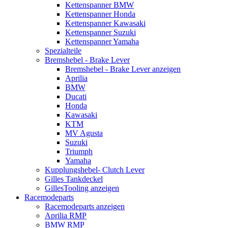
Kettenspanner BMW
Kettenspanner Honda
Kettenspanner Kawasaki
Kettenspanner Suzuki
Kettenspanner Yamaha
Spezialteile
Bremshebel - Brake Lever
Bremshebel - Brake Lever anzeigen
Aprilia
BMW
Ducati
Honda
Kawasaki
KTM
MV Agusta
Suzuki
Triumph
Yamaha
Kupplungshebel- Clutch Lever
Gilles Tankdeckel
GillesTooling anzeigen
Racemodeparts
Racemodeparts anzeigen
Aprilia RMP
BMW RMP