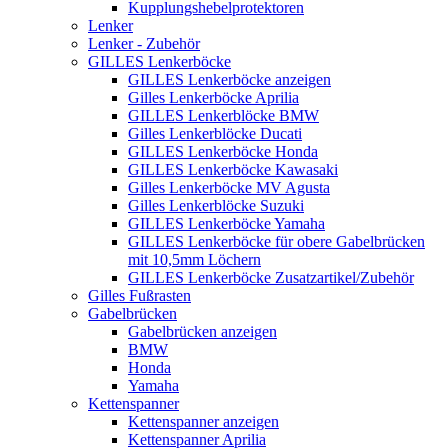
Kupplungshebelprotektoren
Lenker
Lenker - Zubehör
GILLES Lenkerböcke
GILLES Lenkerböcke anzeigen
Gilles Lenkerböcke Aprilia
GILLES Lenkerblöcke BMW
Gilles Lenkerblöcke Ducati
GILLES Lenkerböcke Honda
GILLES Lenkerböcke Kawasaki
Gilles Lenkerböcke MV Agusta
Gilles Lenkerblöcke Suzuki
GILLES Lenkerböcke Yamaha
GILLES Lenkerböcke für obere Gabelbrücken
mit 10,5mm Löchern
GILLES Lenkerböcke Zusatzartikel/Zubehör
Gilles Fußrasten
Gabelbrücken
Gabelbrücken anzeigen
BMW
Honda
Yamaha
Kettenspanner
Kettenspanner anzeigen
Kettenspanner Aprilia