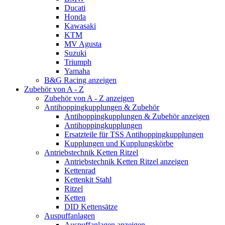
Ducati
Honda
Kawasaki
KTM
MV Agusta
Suzuki
Triumph
Yamaha
B&G Racing anzeigen
Zubehör von A - Z
Zubehör von A - Z anzeigen
Antihoppingkupplungen & Zubehör
Antihoppingkupplungen & Zubehör anzeigen
Antihoppingkupplungen
Ersatzteile für TSS Antihoppingkupplungen
Kupplungen und Kupplungskörbe
Antriebstechnik Ketten Ritzel
Antriebstechnik Ketten Ritzel anzeigen
Kettenrad
Kettenkit Stahl
Ritzel
Ketten
DID Kettensätze
Auspuffanlagen
Auspuffanlagen anzeigen