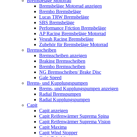
Bremsbeläge Motorrad
Bremsbeläge Motorrad anzeigen
Brembo Bremsbeläge
Lucas TRW Bremsbeläge
SBS Bremsbeläge
Performance Friction Bremsbeläge
AP Racing Bremsbeläge Motorrad
Vesrah Racing Bremsbeläge
Zubehör für Bremsbeläge Motorrad
Bremsscheiben
Bremsscheiben anzeigen
Braking Bremsscheiben
Brembo Bremsscheiben
NG Bremsscheiben/ Brake Disc
Gale Speed
Brems- und Kupplungspumpen
Brems- und Kupplungspumpen anzeigen
Radial Bremspumpen
Radial Kupplungspumpen
Capit
Capit anzeigen
Capit Reifenwärmer Suprema Spina
Capit Reifenwärmer Suprema Vision
Capit Maxima
Capit Wind Stopper