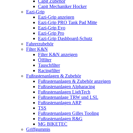
Capit Zubehör
Capit Mechaniker Hocker
Eazi-Grip
Eazi-Grip anzeigen
Eazi-Grip PRO Tank Pad Mitte
Eazi-Grip Evo
Eazi-Grip Pro
Eazi-Grip Dashboard-Schutz
Fahrerzubehör
Filter K&N
Filter K&N anzeigen
Ölfilter
Tauschfilter
Racingfilter
Fußrastenanlagen & Zubehör
Fußrastenanlagen & Zubehör anzeigen
Fußrastenanlagen Alpharacing
Fußrastenanlagen LighTech
Fußrastenanlage TRW und LSL
Fußrastenanlagen ARP
TSS
Fußrastenanlagen Gilles Tooling
Fußrastenanlagen R&G
MG BIKETEC
Griffgummis