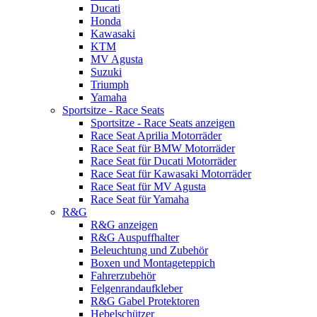
Ducati
Honda
Kawasaki
KTM
MV Agusta
Suzuki
Triumph
Yamaha
Sportsitze - Race Seats
Sportsitze - Race Seats anzeigen
Race Seat Aprilia Motorräder
Race Seat für BMW Motorräder
Race Seat für Ducati Motorräder
Race Seat für Kawasaki Motorräder
Race Seat für MV Agusta
Race Seat für Yamaha
R&G
R&G anzeigen
R&G Auspuffhalter
Beleuchtung und Zubehör
Boxen und Montageteppich
Fahrerzubehör
Felgenrandaufkleber
R&G Gabel Protektoren
Hebelschützer