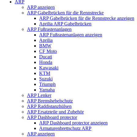
ARP
ARP anzeigen
ARP Gabelbrücken für die Rennstrecke
ARP Gabelbrücken für die Rennstrecke anzeigen
Aprilia ARP Gabelbrücken
ARP Fußrastenanlagen
ARP Fußrastenanlagen anzeigen
Aprilia
BMW
CF Moto
Ducati
Honda
Kawasaki
KTM
Suzuki
Triumph
Yamaha
ARP Lenker
ARP Bremshebelschutz
ARP Raddistanzhülsen
ARP Ersatzteile und Zubehör
ARP Dashboard protector
ARP Dashboard protector anzeigen
Armaturenbrettschutz ARP
ARP anzeigen