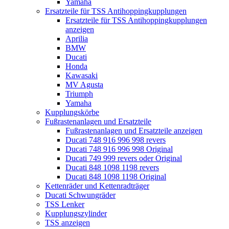
Yamaha
Ersatzteile für TSS Antihoppingkupplungen
Ersatzteile für TSS Antihoppingkupplungen
anzeigen
Aprilia
BMW
Ducati
Honda
Kawasaki
MV Agusta
Triumph
Yamaha
Kupplungskörbe
Fußrastenanlagen und Ersatzteile
Fußrastenanlagen und Ersatzteile anzeigen
Ducati 748 916 996 998 revers
Ducati 748 916 996 998 Original
Ducati 749 999 revers oder Original
Ducati 848 1098 1198 revers
Ducati 848 1098 1198 Original
Kettenräder und Kettenradträger
Ducati Schwungräder
TSS Lenker
Kupplungszylinder
TSS anzeigen