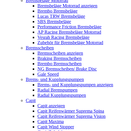
Bremsbeläge Motorrad
Bremsbeläge Motorrad anzeigen
Brembo Bremsbeläge
Lucas TRW Bremsbeläge
SBS Bremsbeläge
Performance Friction Bremsbeläge
AP Racing Bremsbeläge Motorrad
Vesrah Racing Bremsbeläge
Zubehör für Bremsbeläge Motorrad
Bremsscheiben
Bremsscheiben anzeigen
Braking Bremsscheiben
Brembo Bremsscheiben
NG Bremsscheiben/ Brake Disc
Gale Speed
Brems- und Kupplungspumpen
Brems- und Kupplungspumpen anzeigen
Radial Bremspumpen
Radial Kupplungspumpen
Capit
Capit anzeigen
Capit Reifenwärmer Suprema Spina
Capit Reifenwärmer Suprema Vision
Capit Maxima
Capit Wind Stopper