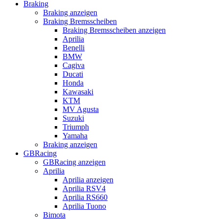
Braking
Braking anzeigen
Braking Bremsscheiben
Braking Bremsscheiben anzeigen
Aprilia
Benelli
BMW
Cagiva
Ducati
Honda
Kawasaki
KTM
MV Agusta
Suzuki
Triumph
Yamaha
Braking anzeigen
GBRacing
GBRacing anzeigen
Aprilia
Aprilia anzeigen
Aprilia RSV4
Aprilia RS660
Aprilia Tuono
Bimota