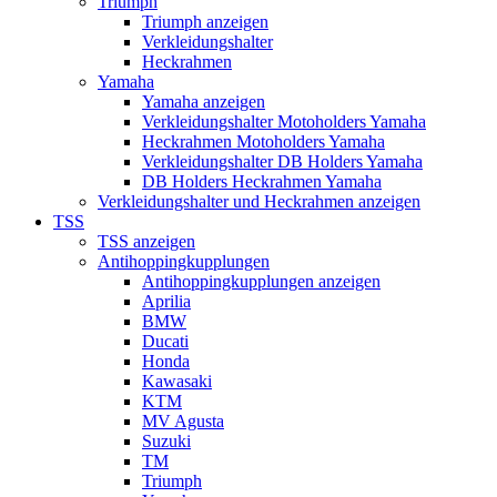
Triumph
Triumph anzeigen
Verkleidungshalter
Heckrahmen
Yamaha
Yamaha anzeigen
Verkleidungshalter Motoholders Yamaha
Heckrahmen Motoholders Yamaha
Verkleidungshalter DB Holders Yamaha
DB Holders Heckrahmen Yamaha
Verkleidungshalter und Heckrahmen anzeigen
TSS
TSS anzeigen
Antihoppingkupplungen
Antihoppingkupplungen anzeigen
Aprilia
BMW
Ducati
Honda
Kawasaki
KTM
MV Agusta
Suzuki
TM
Triumph