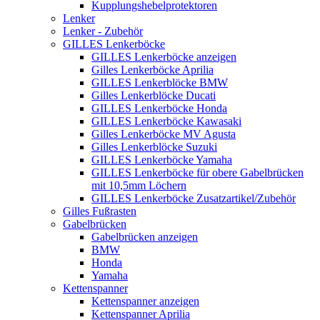
Kupplungshebelprotektoren
Lenker
Lenker - Zubehör
GILLES Lenkerböcke
GILLES Lenkerböcke anzeigen
Gilles Lenkerböcke Aprilia
GILLES Lenkerblöcke BMW
Gilles Lenkerblöcke Ducati
GILLES Lenkerböcke Honda
GILLES Lenkerböcke Kawasaki
Gilles Lenkerböcke MV Agusta
Gilles Lenkerblöcke Suzuki
GILLES Lenkerböcke Yamaha
GILLES Lenkerböcke für obere Gabelbrücken
mit 10,5mm Löchern
GILLES Lenkerböcke Zusatzartikel/Zubehör
Gilles Fußrasten
Gabelbrücken
Gabelbrücken anzeigen
BMW
Honda
Yamaha
Kettenspanner
Kettenspanner anzeigen
Kettenspanner Aprilia