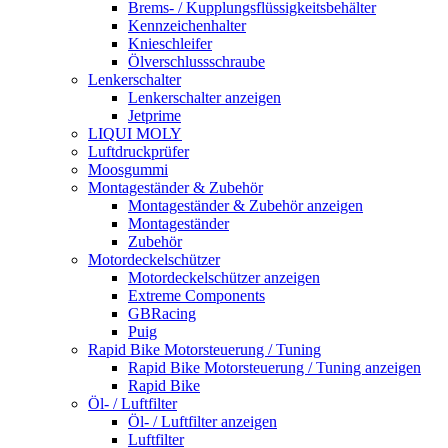
Brems- / Kupplungsflüssigkeitsbehälter
Kennzeichenhalter
Knieschleifer
Ölverschlussschraube
Lenkerschalter
Lenkerschalter anzeigen
Jetprime
LIQUI MOLY
Luftdruckprüfer
Moosgummi
Montageständer & Zubehör
Montageständer & Zubehör anzeigen
Montageständer
Zubehör
Motordeckelschützer
Motordeckelschützer anzeigen
Extreme Components
GBRacing
Puig
Rapid Bike Motorsteuerung / Tuning
Rapid Bike Motorsteuerung / Tuning anzeigen
Rapid Bike
Öl- / Luftfilter
Öl- / Luftfilter anzeigen
Luftfilter