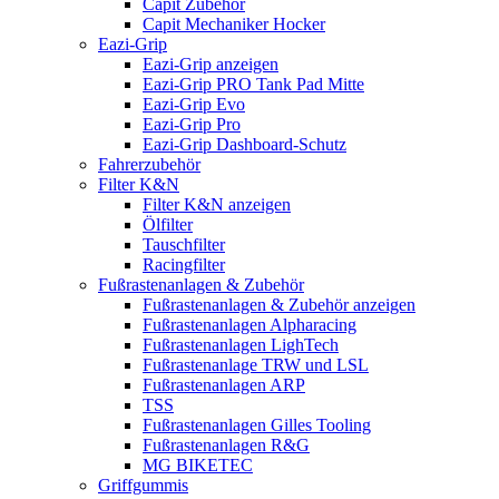
Capit Zubehör
Capit Mechaniker Hocker
Eazi-Grip
Eazi-Grip anzeigen
Eazi-Grip PRO Tank Pad Mitte
Eazi-Grip Evo
Eazi-Grip Pro
Eazi-Grip Dashboard-Schutz
Fahrerzubehör
Filter K&N
Filter K&N anzeigen
Ölfilter
Tauschfilter
Racingfilter
Fußrastenanlagen & Zubehör
Fußrastenanlagen & Zubehör anzeigen
Fußrastenanlagen Alpharacing
Fußrastenanlagen LighTech
Fußrastenanlage TRW und LSL
Fußrastenanlagen ARP
TSS
Fußrastenanlagen Gilles Tooling
Fußrastenanlagen R&G
MG BIKETEC
Griffgummis