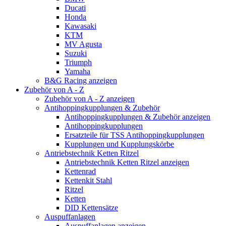
Ducati
Honda
Kawasaki
KTM
MV Agusta
Suzuki
Triumph
Yamaha
B&G Racing anzeigen
Zubehör von A - Z
Zubehör von A - Z anzeigen
Antihoppingkupplungen & Zubehör
Antihoppingkupplungen & Zubehör anzeigen
Antihoppingkupplungen
Ersatzteile für TSS Antihoppingkupplungen
Kupplungen und Kupplungskörbe
Antriebstechnik Ketten Ritzel
Antriebstechnik Ketten Ritzel anzeigen
Kettenrad
Kettenkit Stahl
Ritzel
Ketten
DID Kettensätze
Auspuffanlagen
Auspuffanlagen anzeigen