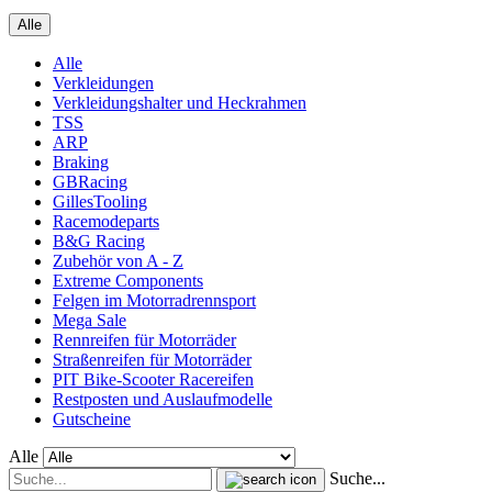
Alle
Alle
Verkleidungen
Verkleidungshalter und Heckrahmen
TSS
ARP
Braking
GBRacing
GillesTooling
Racemodeparts
B&G Racing
Zubehör von A - Z
Extreme Components
Felgen im Motorradrennsport
Mega Sale
Rennreifen für Motorräder
Straßenreifen für Motorräder
PIT Bike-Scooter Racereifen
Restposten und Auslaufmodelle
Gutscheine
Alle
Suche...