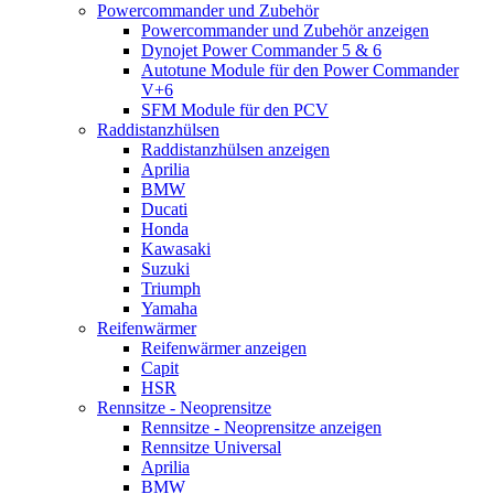
Powercommander und Zubehör
Powercommander und Zubehör anzeigen
Dynojet Power Commander 5 & 6
Autotune Module für den Power Commander
V+6
SFM Module für den PCV
Raddistanzhülsen
Raddistanzhülsen anzeigen
Aprilia
BMW
Ducati
Honda
Kawasaki
Suzuki
Triumph
Yamaha
Reifenwärmer
Reifenwärmer anzeigen
Capit
HSR
Rennsitze - Neoprensitze
Rennsitze - Neoprensitze anzeigen
Rennsitze Universal
Aprilia
BMW