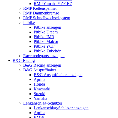
RMP Yamaha YZF-R7
RMP Kettenspanner
RMP Daumenbremse
RMP Schnellwechselsystem
Pitbike
Pitbike anzeigen
Pitbike Dream
Pitbike IMR
Pitbike Malcor
Pitbike YCF
Pitbike Zubehör
Racemodeparts anzeigen
B&G Racing
B&G Racing anzeigen
B&G Auspuffhalter
B&G Auspuffhalter anzeigen
Aprilia
Honda
Kawasaki
Suzuki
Yamaha
Lenkanschlag-Schützer
Lenkanschlag-Schützer anzeigen
Aprilia
BMW