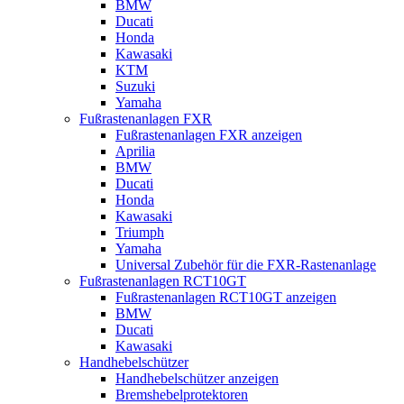
BMW
Ducati
Honda
Kawasaki
KTM
Suzuki
Yamaha
Fußrastenanlagen FXR
Fußrastenanlagen FXR anzeigen
Aprilia
BMW
Ducati
Honda
Kawasaki
Triumph
Yamaha
Universal Zubehör für die FXR-Rastenanlage
Fußrastenanlagen RCT10GT
Fußrastenanlagen RCT10GT anzeigen
BMW
Ducati
Kawasaki
Handhebelschützer
Handhebelschützer anzeigen
Bremshebelprotektoren