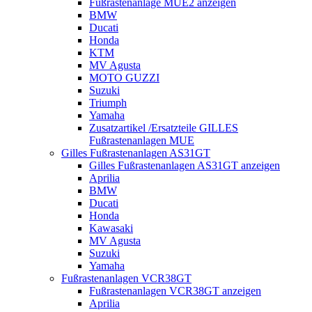
Fußrastenanlage MUE2 anzeigen
BMW
Ducati
Honda
KTM
MV Agusta
MOTO GUZZI
Suzuki
Triumph
Yamaha
Zusatzartikel /Ersatzteile GILLES
Fußrastenanlagen MUE
Gilles Fußrastenanlagen AS31GT
Gilles Fußrastenanlagen AS31GT anzeigen
Aprilia
BMW
Ducati
Honda
Kawasaki
MV Agusta
Suzuki
Yamaha
Fußrastenanlagen VCR38GT
Fußrastenanlagen VCR38GT anzeigen
Aprilia