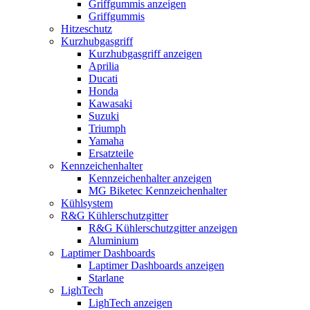
Griffgummis anzeigen
Griffgummis
Hitzeschutz
Kurzhubgasgriff
Kurzhubgasgriff anzeigen
Aprilia
Ducati
Honda
Kawasaki
Suzuki
Triumph
Yamaha
Ersatzteile
Kennzeichenhalter
Kennzeichenhalter anzeigen
MG Biketec Kennzeichenhalter
Kühlsystem
R&G Kühlerschutzgitter
R&G Kühlerschutzgitter anzeigen
Aluminium
Laptimer Dashboards
Laptimer Dashboards anzeigen
Starlane
LighTech
LighTech anzeigen