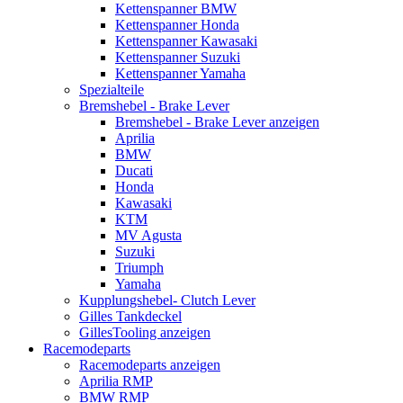
Kettenspanner BMW
Kettenspanner Honda
Kettenspanner Kawasaki
Kettenspanner Suzuki
Kettenspanner Yamaha
Spezialteile
Bremshebel - Brake Lever
Bremshebel - Brake Lever anzeigen
Aprilia
BMW
Ducati
Honda
Kawasaki
KTM
MV Agusta
Suzuki
Triumph
Yamaha
Kupplungshebel- Clutch Lever
Gilles Tankdeckel
GillesTooling anzeigen
Racemodeparts
Racemodeparts anzeigen
Aprilia RMP
BMW RMP