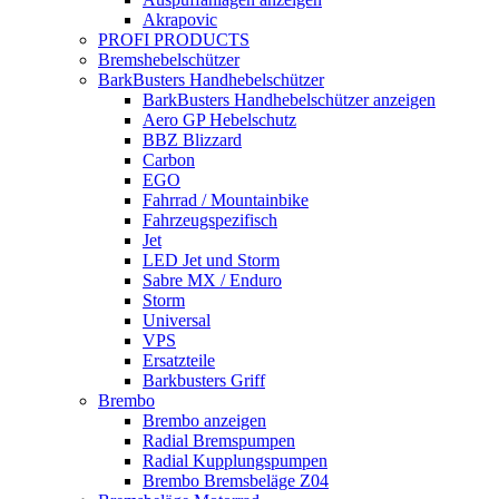
Akrapovic
PROFI PRODUCTS
Bremshebelschützer
BarkBusters Handhebelschützer
BarkBusters Handhebelschützer anzeigen
Aero GP Hebelschutz
BBZ Blizzard
Carbon
EGO
Fahrrad / Mountainbike
Fahrzeugspezifisch
Jet
LED Jet und Storm
Sabre MX / Enduro
Storm
Universal
VPS
Ersatzteile
Barkbusters Griff
Brembo
Brembo anzeigen
Radial Bremspumpen
Radial Kupplungspumpen
Brembo Bremsbeläge Z04