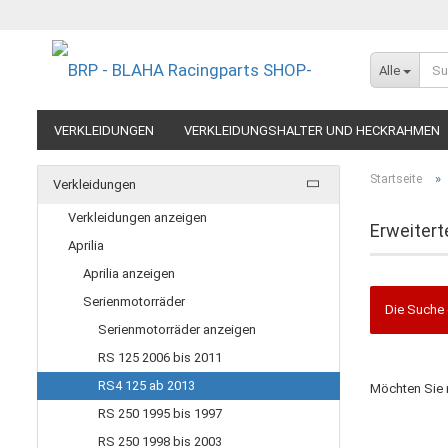
Alle
VERKLEIDUNGEN
VERKLEIDUNGSHALTER UND HECKRAHMEN
EXTREME COMPONENTS
FELGEN IM MOTORRADRENNSPORT
»
Startseite
Verkleidungen
RESTPOSTEN UND AUSLAUFMODELLE
GUTSCHEINE
Verkleidungen anzeigen
Erweitert
Aprilia
Aprilia anzeigen
Serienmotorräder
Die Suche 
Serienmotorräder anzeigen
RS 125 2006 bis 2011
MÖCHTEN
RS4 125 ab 2013
Möchten Sie 
SIE
RS 250 1995 bis 1997
NOCH
EINMAL
RS 250 1998 bis 2003