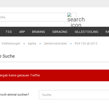
Suche...
Währung 
Lieferland
TSS
ARP
BRAKING
GBRACING
GILLESTOOLING
R
MEGA SALE
RENNREIFEN FÜR MOTORRÄDER
STRASSENREIFE
»
»
»
Verkleidungen
Aprilia
Serienmotorräder
RS4 125 ab 2013
e Suche
ergab keine genauen Treffer.
noch einmal suchen?