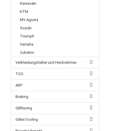
Kawasaki
KTM
MV Agusta
Suzuki
Triumph
Yamaha
Zubehör
Verkleidungshalter und Heckrahmen
TSS
ARP
Braking
GBRacing
GillesTooling
Racemodeparts