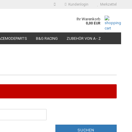
Kundenlogin
Merkzettel
auswählen
Ihr Warenkorb
0,00 EUR
E-Mail
ACEMODEPARTS
B&G RACING
ZUBEHÖR VON A - Z
N FÜR MOTORRÄDER
PIT BIKE-SCOOTER RACEREIFEN
Passwort
Konto erstellen
Passwort vergessen?
SUCHEN