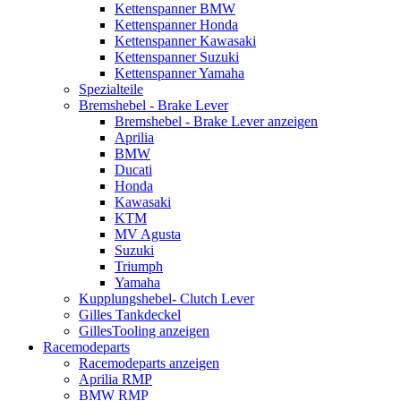
Kettenspanner BMW
Kettenspanner Honda
Kettenspanner Kawasaki
Kettenspanner Suzuki
Kettenspanner Yamaha
Spezialteile
Bremshebel - Brake Lever
Bremshebel - Brake Lever anzeigen
Aprilia
BMW
Ducati
Honda
Kawasaki
KTM
MV Agusta
Suzuki
Triumph
Yamaha
Kupplungshebel- Clutch Lever
Gilles Tankdeckel
GillesTooling anzeigen
Racemodeparts
Racemodeparts anzeigen
Aprilia RMP
BMW RMP