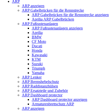
ARP
ARP anzeigen
ARP Gabelbrücken für die Rennstrecke
ARP Gabelbrücken für die Rennstrecke anzeigen
Aprilia ARP Gabelbrücken
ARP Fußrastenanlagen
ARP Fußrastenanlagen anzeigen
Aprilia
BMW
CF Moto
Ducati
Honda
Kawasaki
KTM
Suzuki
Triumph
Yamaha
ARP Lenker
ARP Bremshebelschutz
ARP Raddistanzhülsen
ARP Ersatzteile und Zubehör
ARP Dashboard protector
ARP Dashboard protector anzeigen
Armaturenbrettschutz ARP
ARP anzeigen