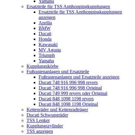
Yamaha
Ersatzteile für TSS Antihoppingkupplungen
Ersatzteile für TSS Antihoppingkupplungen
anzeigen
Aprilia
BMW
Ducati
Honda
Kawasaki
MV Agusta
Triumph
Yamaha
Kupplungskörbe
Fußrastenanlagen und Ersatzteile
Fußrastenanlagen und Ersatzteile anzeigen
Ducati 748 916 996 998 revers
Ducati 748 916 996 998 Original
Ducati 749 999 revers oder Original
Ducati 848 1098 1198 revers
Ducati 848 1098 1198 Original
Kettenräder und Kettenradträger
Ducati Schwungräder
TSS Lenker
Kupplungszylinder
TSS anzeigen