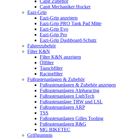
Capit Zubehör
Capit Mechaniker Hocker
Eazi-Grip
Eazi-Grip anzeigen
Eazi-Grip PRO Tank Pad Mitte
Eazi-Grip Evo
Eazi-Grip Pro
Eazi-Grip Dashboard-Schutz
Fahrerzubehör
Filter K&N
Filter K&N anzeigen
Ölfilter
Tauschfilter
Racingfilter
Fußrastenanlagen & Zubehör
Fußrastenanlagen & Zubehör anzeigen
Fußrastenanlagen Alpharacing
Fußrastenanlagen LighTech
Fußrastenanlage TRW und LSL
Fußrastenanlagen ARP
TSS
Fußrastenanlagen Gilles Tooling
Fußrastenanlagen R&G
MG BIKETEC
Griffgummis