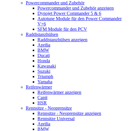
Powercommander und Zubehör
Powercommander und Zubehör anzeigen
Dynojet Power Commander 5 & 6
Autotune Module für den Power Commander
V+6
SFM Module für den PCV
Raddistanzhülsen
Raddistanzhülsen anzeigen
Aprilia
BMW
Ducati
Honda
Kawasaki
Suzuki
Triumph
Yamaha
Reifenwärmer
Reifenwärmer anzeigen
Capit
HSR
Rennsitze - Neoprensitze
Rennsitze - Neoprensitze anzeigen
Rennsitze Universal
Aprilia
BMW