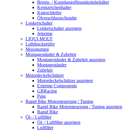
Brems- / Kupplungsflüssigkeitsbehälter
Kennzeichenhalter
Knieschleifer
Ölverschlussschraube
Lenkerschalter
Lenkerschalter anzeigen
Jetprime
LIQUI MOLY
Luftdruckprüfer
Moosgummi
Montageständer & Zubehör
Montageständer & Zubehör anzeigen
Montageständer
Zubehör
Motordeckelschützer
Motordeckelschützer anzeigen
Extreme Components
GBRacing
Puig
Rapid Bike Motorsteuerung / Tuning
Rapid Bike Motorsteuerung / Tuning anzeigen
Rapid Bike
Öl- / Luftfilter
Öl- / Luftfilter anzeigen
Luftfilter