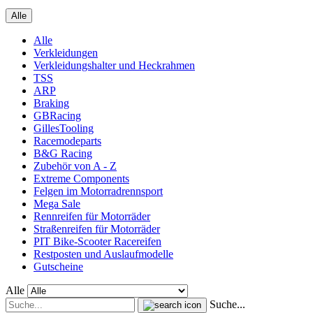
Alle
Alle
Verkleidungen
Verkleidungshalter und Heckrahmen
TSS
ARP
Braking
GBRacing
GillesTooling
Racemodeparts
B&G Racing
Zubehör von A - Z
Extreme Components
Felgen im Motorradrennsport
Mega Sale
Rennreifen für Motorräder
Straßenreifen für Motorräder
PIT Bike-Scooter Racereifen
Restposten und Auslaufmodelle
Gutscheine
Alle
Suche...