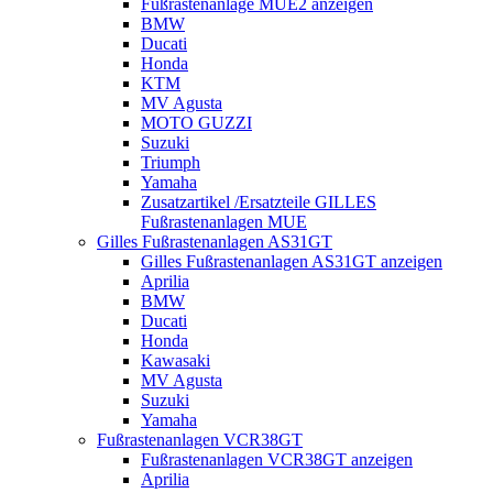
Fußrastenanlage MUE2 anzeigen
BMW
Ducati
Honda
KTM
MV Agusta
MOTO GUZZI
Suzuki
Triumph
Yamaha
Zusatzartikel /Ersatzteile GILLES
Fußrastenanlagen MUE
Gilles Fußrastenanlagen AS31GT
Gilles Fußrastenanlagen AS31GT anzeigen
Aprilia
BMW
Ducati
Honda
Kawasaki
MV Agusta
Suzuki
Yamaha
Fußrastenanlagen VCR38GT
Fußrastenanlagen VCR38GT anzeigen
Aprilia