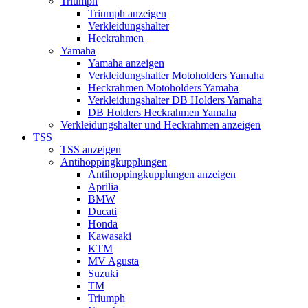
Triumph
Triumph anzeigen
Verkleidungshalter
Heckrahmen
Yamaha
Yamaha anzeigen
Verkleidungshalter Motoholders Yamaha
Heckrahmen Motoholders Yamaha
Verkleidungshalter DB Holders Yamaha
DB Holders Heckrahmen Yamaha
Verkleidungshalter und Heckrahmen anzeigen
TSS
TSS anzeigen
Antihoppingkupplungen
Antihoppingkupplungen anzeigen
Aprilia
BMW
Ducati
Honda
Kawasaki
KTM
MV Agusta
Suzuki
TM
Triumph