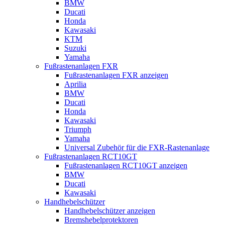
BMW
Ducati
Honda
Kawasaki
KTM
Suzuki
Yamaha
Fußrastenanlagen FXR
Fußrastenanlagen FXR anzeigen
Aprilia
BMW
Ducati
Honda
Kawasaki
Triumph
Yamaha
Universal Zubehör für die FXR-Rastenanlage
Fußrastenanlagen RCT10GT
Fußrastenanlagen RCT10GT anzeigen
BMW
Ducati
Kawasaki
Handhebelschützer
Handhebelschützer anzeigen
Bremshebelprotektoren