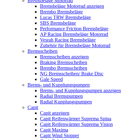
Bremsbeläge Motorrad
Bremsbeläge Motorrad anzeigen
Brembo Bremsbeläge
Lucas TRW Bremsbeläge
SBS Bremsbeläge
Performance Friction Bremsbeläge
AP Racing Bremsbeläge Motorrad
Vesrah Racing Bremsbeläge
Zubehör für Bremsbeläge Motorrad
Bremsscheiben
Bremsscheiben anzeigen
Braking Bremsscheiben
Brembo Bremsscheiben
NG Bremsscheiben/ Brake Disc
Gale Speed
Brems- und Kupplungspumpen
Brems- und Kupplungspumpen anzeigen
Radial Bremspumpen
Radial Kupplungspumpen
Capit
Capit anzeigen
Capit Reifenwärmer Suprema Spina
Capit Reifenwärmer Suprema Vision
Capit Maxima
Capit Wind Stopper