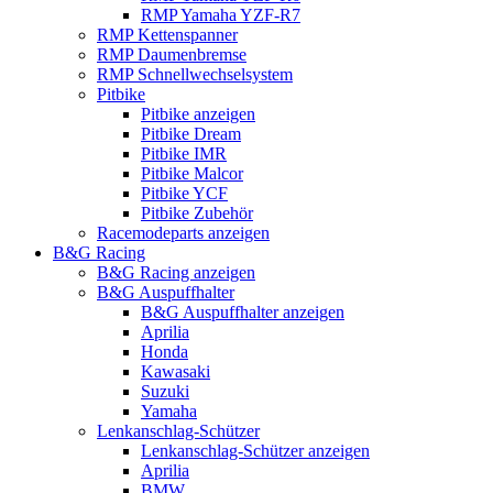
RMP Yamaha YZF-R7
RMP Kettenspanner
RMP Daumenbremse
RMP Schnellwechselsystem
Pitbike
Pitbike anzeigen
Pitbike Dream
Pitbike IMR
Pitbike Malcor
Pitbike YCF
Pitbike Zubehör
Racemodeparts anzeigen
B&G Racing
B&G Racing anzeigen
B&G Auspuffhalter
B&G Auspuffhalter anzeigen
Aprilia
Honda
Kawasaki
Suzuki
Yamaha
Lenkanschlag-Schützer
Lenkanschlag-Schützer anzeigen
Aprilia
BMW