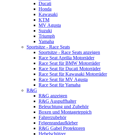
Ducati
Honda
Kawasaki
KTM
MV Agusta
Suzuki
Triumph
Yamaha
Sportsitze - Race Seats
Sportsitze - Race Seats anzeigen
Race Seat Aprilia Motorräder
Race Seat für BMW Motorräder
Race Seat für Ducati Motorräder
Race Seat für Kawasaki Motorräder
Race Seat für MV Agusta
Race Seat für Yamaha
R&G
R&G anzeigen
R&G Auspuffhalter
Beleuchtung und Zubehör
Boxen und Montageteppich
Fahrerzubehör
Felgenrandaufkleber
R&G Gabel Protektoren
Hebelschützer