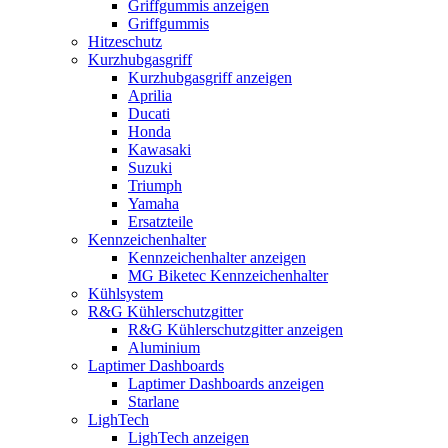
Griffgummis anzeigen
Griffgummis
Hitzeschutz
Kurzhubgasgriff
Kurzhubgasgriff anzeigen
Aprilia
Ducati
Honda
Kawasaki
Suzuki
Triumph
Yamaha
Ersatzteile
Kennzeichenhalter
Kennzeichenhalter anzeigen
MG Biketec Kennzeichenhalter
Kühlsystem
R&G Kühlerschutzgitter
R&G Kühlerschutzgitter anzeigen
Aluminium
Laptimer Dashboards
Laptimer Dashboards anzeigen
Starlane
LighTech
LighTech anzeigen