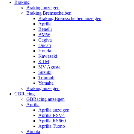
Braking
Braking anzeigen
Braking Bremsscheiben
Braking Bremsscheiben anzeigen
Aprilia
Benelli
BMW
Cagiva
Ducati
Honda
Kawasaki
KTM
MV Agusta
Suzuki
Triumph
Yamaha
Braking anzeigen
GBRacing
GBRacing anzeigen
Aprilia
Aprilia anzeigen
Aprilia RSV4
Aprilia RS660
Aprilia Tuono
Bimota