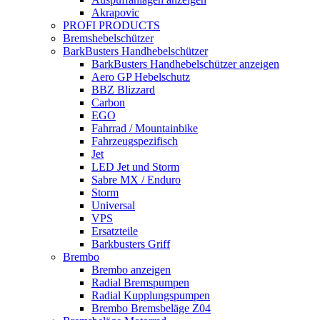
Akrapovic
PROFI PRODUCTS
Bremshebelschützer
BarkBusters Handhebelschützer
BarkBusters Handhebelschützer anzeigen
Aero GP Hebelschutz
BBZ Blizzard
Carbon
EGO
Fahrrad / Mountainbike
Fahrzeugspezifisch
Jet
LED Jet und Storm
Sabre MX / Enduro
Storm
Universal
VPS
Ersatzteile
Barkbusters Griff
Brembo
Brembo anzeigen
Radial Bremspumpen
Radial Kupplungspumpen
Brembo Bremsbeläge Z04