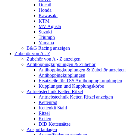
Ducati
Honda
Kawasaki
KTM
MV Agusta
Suzuki
Triumph
Yamaha
B&G Racing anzeigen
Zubehör von A - Z
Zubehör von A - Z anzeigen
Antihoppingkupplungen & Zubehör
Antihoppingkupplungen & Zubehör anzeigen
Antihoppingkupplungen
Ersatzteile für TSS Antihoppingkupplungen
Kupplungen und Kupplungskörbe
Antriebstechnik Ketten Ritzel
Antriebstechnik Ketten Ritzel anzeigen
Kettenrad
Kettenkit Stahl
Ritzel
Ketten
DID Kettensätze
Auspuffanlagen
Auspuffanlagen anzeigen