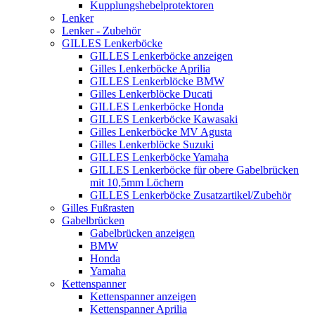
Kupplungshebelprotektoren
Lenker
Lenker - Zubehör
GILLES Lenkerböcke
GILLES Lenkerböcke anzeigen
Gilles Lenkerböcke Aprilia
GILLES Lenkerblöcke BMW
Gilles Lenkerblöcke Ducati
GILLES Lenkerböcke Honda
GILLES Lenkerböcke Kawasaki
Gilles Lenkerböcke MV Agusta
Gilles Lenkerblöcke Suzuki
GILLES Lenkerböcke Yamaha
GILLES Lenkerböcke für obere Gabelbrücken
mit 10,5mm Löchern
GILLES Lenkerböcke Zusatzartikel/Zubehör
Gilles Fußrasten
Gabelbrücken
Gabelbrücken anzeigen
BMW
Honda
Yamaha
Kettenspanner
Kettenspanner anzeigen
Kettenspanner Aprilia