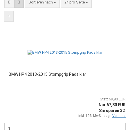
Sortieren nach
pro Seite
Sortieren nach
24 pro Seite
1
BMW HP4 2013-2015 Stompgrip Pads klar
Statt 69,90 EUR
Nur 67,80 EUR
Sie sparen 3%
inkl. 19% MwSt. zzgl.
Versand