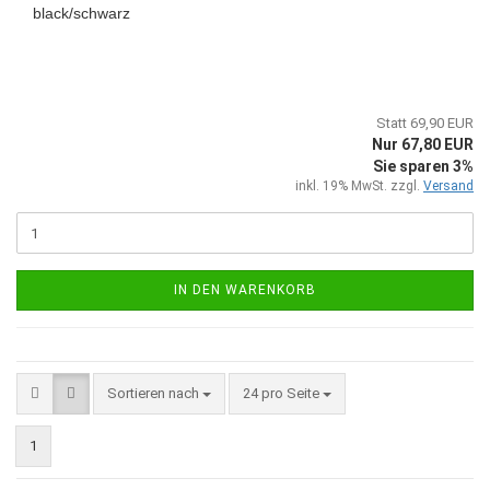
black/schwarz
Statt 69,90 EUR
Nur 67,80 EUR
Sie sparen 3%
inkl. 19% MwSt. zzgl.
Versand
IN DEN WARENKORB
Sortieren nach
pro Seite
Sortieren nach
24 pro Seite
1