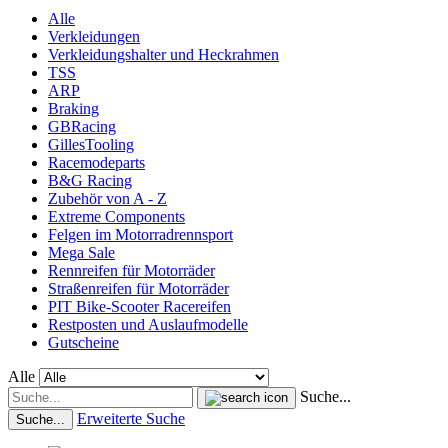
Alle
Verkleidungen
Verkleidungshalter und Heckrahmen
TSS
ARP
Braking
GBRacing
GillesTooling
Racemodeparts
B&G Racing
Zubehör von A - Z
Extreme Components
Felgen im Motorradrennsport
Mega Sale
Rennreifen für Motorräder
Straßenreifen für Motorräder
PIT Bike-Scooter Racereifen
Restposten und Auslaufmodelle
Gutscheine
Alle
Suche...
Erweiterte Suche
Suche...