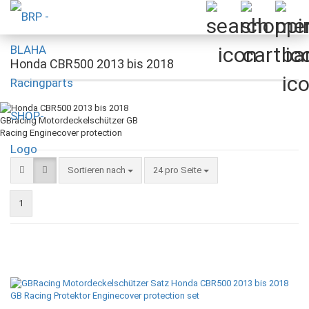
Honda CBR500 2013 bis 2018
Sortieren nach
pro Seite
Sortieren nach
24 pro Seite
1