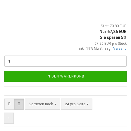
Statt 70,80 EUR
Nur 67,26 EUR
Sie sparen 5%
67,26 EUR pro Stück
inkl. 19% MwSt. zzgl.
Versand
IN DEN WARENKORB
Sortieren nach
pro Seite
Sortieren nach
24 pro Seite
1