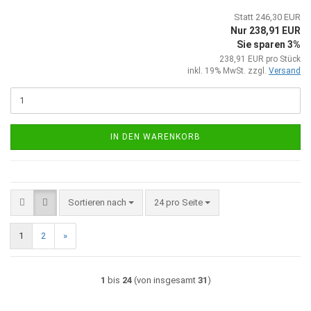
Statt 246,30 EUR
Nur 238,91 EUR
Sie sparen 3%
238,91 EUR pro Stück
inkl. 19% MwSt. zzgl.
Versand
IN DEN WARENKORB
Sortieren nach
pro Seite
Sortieren nach
24 pro Seite
1
2
»
1
bis
24
(von insgesamt
31
)